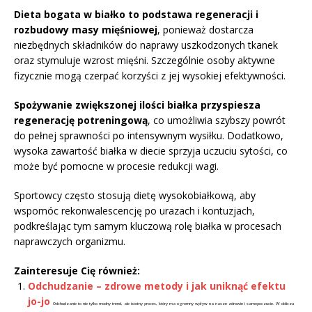
Dieta bogata w białko to podstawa regeneracji i
rozbudowy masy mięśniowej
, ponieważ dostarcza
niezbędnych składników do naprawy uszkodzonych tkanek
oraz stymuluje wzrost mięśni. Szczególnie osoby aktywne
fizycznie mogą czerpać korzyści z jej wysokiej efektywności.
Spożywanie zwiększonej ilości białka przyspiesza
regenerację potreningową
, co umożliwia szybszy powrót
do pełnej sprawności po intensywnym wysiłku. Dodatkowo,
wysoka zawartość białka w diecie sprzyja uczuciu sytości, co
może być pomocne w procesie redukcji wagi.
Sportowcy często stosują dietę wysokobiałkową, aby
wspomóc rekonwalescencję po urazach i kontuzjach,
podkreślając tym samym kluczową rolę białka w procesach
naprawczych organizmu.
Zainteresuje Cię również:
Odchudzanie – zdrowe metody i jak uniknąć efektu
jo-jo
Odchudzanie to nie tylko modny trend, ale istotny proces, który ma ogromny wpływ na nasze zdrowie i samopoczucie. W obliczu