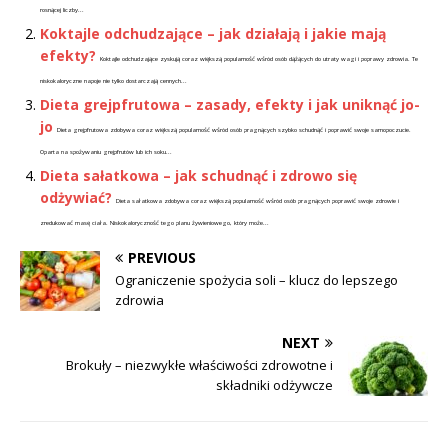
rosnącej liczby...
Koktajle odchudzające – jak działają i jakie mają
efekty?
Koktajle odchudzające zyskują coraz większą popularność wśród osób dążących do utraty wagi i poprawy zdrowia. Te
niskokaloryczne napoje nie tylko dostarczają cennych...
Dieta grejpfrutowa – zasady, efekty i jak uniknąć jo-
jo
Dieta grejpfrutowa zdobywa coraz większą popularność wśród osób pragnących szybko schudnąć i poprawić swoje samopoczucie.
Oparta na spożywaniu grejpfrutów lub ich soku...
Dieta sałatkowa – jak schudnąć i zdrowo się
odżywiać?
Dieta sałatkowa zdobywa coraz większą popularność wśród osób pragnących poprawić swoje zdrowie i
zredukować masę ciała. Niskokaloryczność tego planu żywieniowego, który może...
PREVIOUS
Ograniczenie spożycia soli – klucz do lepszego
zdrowia
NEXT
Brokuły – niezwykłe właściwości zdrowotne i
składniki odżywcze