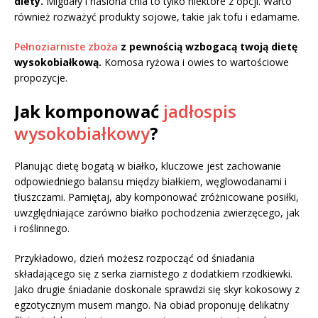
diety.
Migdały i nasiona chia to tylko niektóre z opcji. Warto
również rozważyć produkty sojowe, takie jak tofu i edamame.
Pełnoziarniste zboża
z pewnością wzbogacą twoją dietę
wysokobiałkową.
Komosa ryżowa i owies to wartościowe
propozycje.
Jak komponować
jadłospis
wysokobiałkowy
?
Planując dietę bogatą w białko, kluczowe jest zachowanie
odpowiedniego balansu między białkiem, węglowodanami i
tłuszczami. Pamiętaj, aby komponować zróżnicowane posiłki,
uwzględniające zarówno białko pochodzenia zwierzęcego, jak
i roślinnego.
Przykładowo, dzień możesz rozpocząć od śniadania
składającego się z serka ziarnistego z dodatkiem rzodkiewki.
Jako drugie śniadanie doskonale sprawdzi się skyr kokosowy z
egzotycznym musem mango. Na obiad proponuję delikatny