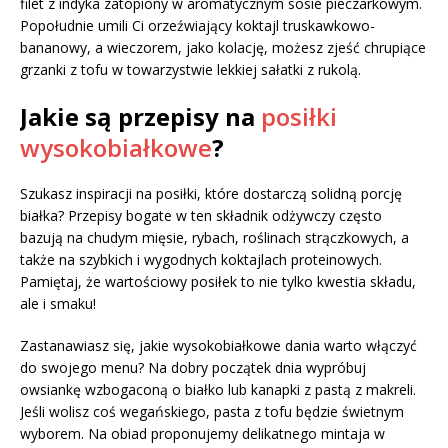
filet z indyka zatopiony w aromatycznym sosie pieczarkowym.
Popołudnie umili Ci orzeźwiający koktajl truskawkowo-
bananowy, a wieczorem, jako kolację, możesz zjeść chrupiące
grzanki z tofu w towarzystwie lekkiej sałatki z rukolą.
Jakie są przepisy na
posiłki
wysokobiałkowe
?
Szukasz inspiracji na posiłki, które dostarczą solidną porcję
białka? Przepisy bogate w ten składnik odżywczy często
bazują na chudym mięsie, rybach, roślinach strączkowych, a
także na szybkich i wygodnych koktajlach proteinowych.
Pamiętaj, że wartościowy posiłek to nie tylko kwestia składu,
ale i smaku!
Zastanawiasz się, jakie wysokobiałkowe dania warto włączyć
do swojego menu? Na dobry początek dnia wypróbuj
owsiankę wzbogaconą o białko lub kanapki z pastą z makreli.
Jeśli wolisz coś wegańskiego, pasta z tofu będzie świetnym
wyborem. Na obiad proponujemy delikatnego mintaja w