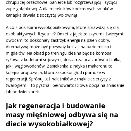
chrupiącej orzechowej panierce lub rozgrzewającą i sycącą
zupę gołąbkową. A dla miłośników konkretnych smaków –
kanapka drwala z soczystą wołowiną!
A co z posiłkami wysokobiałkowymi, które sprawdzą się dla
osób aktywnych fizycznie? Omlet z jajek ze skyrem i świeżymi
owocami to doskonały zastrzyk energii na dzień dobry.
Alternatywą może być pożywny koktajl na bazie mleka i
migdałów. Na obiad po treningu idealna będzie komosa
ryżowa z kotletami sojowymi, dostarczająca zarówno białka,
jak i węglowodanów. Zapiekanka z indyka i makaronu to
kolejna propozycja, która zaspokoi głód i pomoże w
regeneracji. Spróbuj też naleśników z mąki ciecierzycy z
twarogiem – to pyszna i pełnowartościowa opcja na śniadanie
lub podwieczorek.
Jak regeneracja i budowanie
masy mięśniowej odbywa się na
diecie wysokobiałkowej?