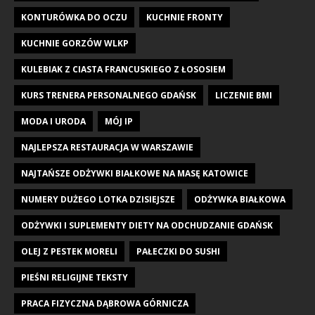
KONTURÓWKA DO OCZU
KUCHNIE FRONTY
KUCHNIE GORZÓW WLKP
KULEBIAK Z CIASTA FRANCUSKIEGO Z ŁOSOSIEM
KURS TRENERA PERSONALNEGO GDAŃSK
LICZENIE BMI
MODA I URODA
MÓJ IP
NAJLEPSZA RESTAURACJA W WARSZAWIE
NAJTAŃSZE ODŻYWKI BIAŁKOWE NA MASĘ KATOWICE
NUMERY DUŻEGO LOTKA DZISIEJSZE
ODŻYWKA BIAŁKOWA
ODŻYWKI I SUPLEMENTY DIETY NA ODCHUDZANIE GDAŃSK
OLEJ Z PESTEK MORELI
PAŁECZKI DO SUSHI
PIEŚNI RELIGIJNE TEKSTY
PRACA FIZYCZNA DĄBROWA GÓRNICZA