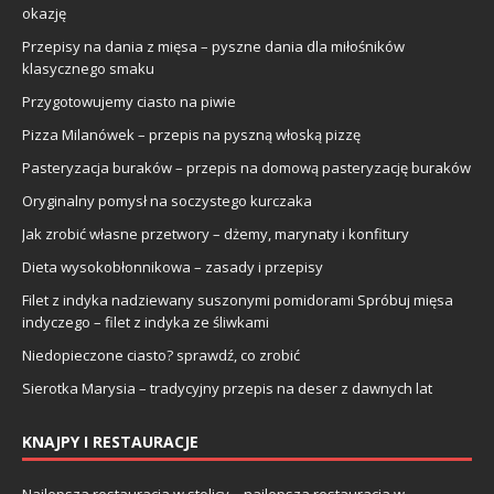
okazję
Przepisy na dania z mięsa – pyszne dania dla miłośników
klasycznego smaku
Przygotowujemy ciasto na piwie
Pizza Milanówek – przepis na pyszną włoską pizzę
Pasteryzacja buraków – przepis na domową pasteryzację buraków
Oryginalny pomysł na soczystego kurczaka
Jak zrobić własne przetwory – dżemy, marynaty i konfitury
Dieta wysokobłonnikowa – zasady i przepisy
Filet z indyka nadziewany suszonymi pomidorami Spróbuj mięsa
indyczego – filet z indyka ze śliwkami
Niedopieczone ciasto? sprawdź, co zrobić
Sierotka Marysia – tradycyjny przepis na deser z dawnych lat
KNAJPY I RESTAURACJE
Najlepsza restauracja w stolicy – najlepsza restauracja w