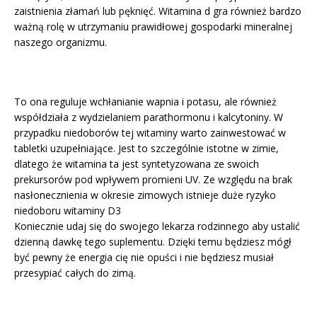
zaistnienia złamań lub pęknięć. Witamina d gra również bardzo
ważną rolę w utrzymaniu prawidłowej gospodarki mineralnej
naszego organizmu.
To ona reguluje wchłanianie wapnia i potasu, ale również
współdziała z wydzielaniem parathormonu i kalcytoniny. W
przypadku niedoborów tej witaminy warto zainwestować w
tabletki uzupełniające. Jest to szczególnie istotne w zimie,
dlatego że witamina ta jest syntetyzowana ze swoich
prekursorów pod wpływem promieni UV. Ze względu na brak
nasłonecznienia w okresie zimowych istnieje duże ryzyko
niedoboru witaminy D3
Koniecznie udaj się do swojego lekarza rodzinnego aby ustalić
dzienną dawkę tego suplementu. Dzięki temu będziesz mógł
być pewny że energia cię nie opuści i nie będziesz musiał
przesypiać całych do zimą.