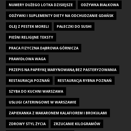
NUMERY DUŻEGO LOTKA DZISIEJSZE
ODŻYWKA BIAŁKOWA
ODŻYWKI I SUPLEMENTY DIETY NA ODCHUDZANIE GDAŃSK
OLEJ Z PESTEK MORELI
PAŁECZKI DO SUSHI
PIEŚNI RELIGIJNE TEKSTY
PRACA FIZYCZNA DĄBROWA GÓRNICZA
PRAWIDŁOWA WAGA
PRZEPIS NA PAPRYKĘ MARYNOWANĄ BEZ PASTERYZOWANIA
RESTAURACJA POZNAŃ
RESTAURACJA RYBNA POZNAŃ
SZYBA DO KUCHNI WARSZAWA
USŁUGI CATERINGOWE W WARSZAWIE
ZAPIEKANKA Z MAKARONEM KALAFIOREM I BROKUŁAMI
ZDROWY STYL ŻYCIA
ZRZUCANIE KILOGRAMÓW