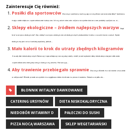
Zainteresuje Cię również:
Posiłki dla sportowców
Dlaczego sportowcy wymagają szczegółowo opracowanej diety? Sportowcy
mają o wiele większe zapotrzebowanie kaloryczne. Ich organizm wiecznie zużywa wszystkie dostarczane produkty spożywcze, w...
Sklepy ekologiczne – źródłem najlepszych warzyw
Skąd
brać warzywa ekologiczne? Aby zdobyć warzywa ekologiczne od ekologicznych producentów trzeba czasami mocno szukać. Rynek
ekologiczny jest coraz bardziej popularny, jednak...
Mało kalorii to krok do utraty zbędnych kilogramów
Zasady diet niskokalorycznych Pierwszą i najważniejszą rzeczą jaką należy zrobić przed wyborem diety niskokalorycznej jest obliczenie
zapotrzebowania energetycznego danego organizmu. Pod uwagę...
Aby trawienie przebiegało sprawnie
Dlaczego błonnik ma tak istotne znaczenie
w odżywaniu? Błonnik przede wszystkim ma wyjątkowo dobre działanie na proces trawienia. Pobudza on jelita do...
BŁONNIK WITALNY DAWKOWANIE
CATERING URSYNÓW
DIETA NISKOKALORYCZNA
NIEDOBÓR WITAMINY D
PAŁECZKI DO SUSHI
PIZZA NOCĄ WARSZAWA
SKLEP WEGETARIAŃSKI