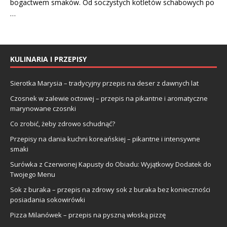
bogactwem smaków. Od soczystych kotletów schabowych po
…
KULINARIA I PRZEPISY
Sierotka Marysia – tradycyjny przepis na deser z dawnych lat
Czosnek w zalewie octowej – przepis na pikantne i aromatyczne
marynowane czosnki
Co zrobić, żeby zdrowo schudnąć?
Przepisy na dania kuchni koreańskiej – pikantne i intensywne
smaki
Surówka z Czerwonej Kapusty do Obiadu: Wyjątkowy Dodatek do
Twojego Menu
Sok z buraka – przepis na zdrowy sok z buraka bez konieczności
posiadania sokowirówki
Pizza Milanówek – przepis na pyszną włoską pizzę