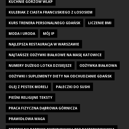
KUCHNIE GORZÓW WLKP
KULEBIAK Z CIASTA FRANCUSKIEGO Z ŁOSOSIEM
KURS TRENERA PERSONALNEGO GDAŃSK
LICZENIE BMI
MODA I URODA
MÓJ IP
NAJLEPSZA RESTAURACJA W WARSZAWIE
NAJTAŃSZE ODŻYWKI BIAŁKOWE NA MASĘ KATOWICE
NUMERY DUŻEGO LOTKA DZISIEJSZE
ODŻYWKA BIAŁKOWA
ODŻYWKI I SUPLEMENTY DIETY NA ODCHUDZANIE GDAŃSK
OLEJ Z PESTEK MORELI
PAŁECZKI DO SUSHI
PIEŚNI RELIGIJNE TEKSTY
PRACA FIZYCZNA DĄBROWA GÓRNICZA
PRAWIDŁOWA WAGA