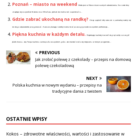
Poznań – miasto na weekend
Wiele jest w Polsce miast wartych odwiedzenia. Na czele listy
znajduje się oczywiście Kraków oraz Wrocław, jednak nie można też zapominać o...
Gdzie zabrać ukochaną na randkę?
Chcąc spędzić miły wieczór z partnerką należy się
do niego odpowiednio przygotować. Zawsze planując randkę trzeba brać po uwagę przede wszystkim preferencje...
Piękna kuchnia w każdym detalu.
Projektując kuchnię marzeń dograj każdy szczegół
Jeżeli chcesz, aby Twoja kuchnia zachwycała wszystkich gości, ale również stała się miejscem, w którym przyjemnie...
PREVIOUS
Jak zrobić polewę z czekolady – przepis na domową
polewę czekoladową
NEXT
Polska kuchnia w nowym wydaniu – przepisy na
tradycyjne dania z twistem
OSTATNIE WPISY
Kokos – zdrowotne właściwości, wartości i zastosowanie w