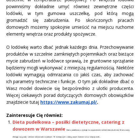
powinniśmy dokładnie umyć również zewnętrzne części
lodówki, w tym gumowa uszczelkę, pod którą mogą
gromadzić się zabrudzenia. Po skończonych pracach
domowych możemy spokojnie umieścić na miejscu ruchome
elementy wnętrza oraz produkty spożywcze.
O lodówkę warto dbać jednak każdego dnia. Przechowywanie
produktów w szczelnie zamkniętych pojemnikach oraz bieżące
mycie zabrudzeń w lodówce sprawią, że gruntowne sprzątanie
będziemy mogli wykonywać z mniejszą regularnością. Niektóre
lodówki wymagają odmrażania co jakiś czas, aby zachować
ich parametry techniczne i funkcje. O tym jak dokładnie dbać o
Wasz model dowiecie się bezpośrednio z ulotki producenta.
Więcej ciekawych porad dotyczących domowych obowiązków
znajdziecie tutaj
https://www.zakumaj.pl/
.
Zainteresuje Cię również:
Dieta pudełkowa – posiłki dietetyczne, catering z
dowozem w Warszawie
Dieta pudełkowa zyskuje na popularności wśród mieszkańców Warszawy,
oferując wygodę i zdrowe odżywianie w jednym. W dzisiejszym zabieganym świecie coraz więcej osób...