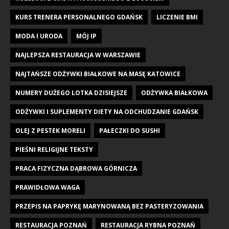
KURS TRENERA PERSONALNEGO GDAŃSK
LICZENIE BMI
MODA I URODA
MÓJ IP
NAJLEPSZA RESTAURACJA W WARSZAWIE
NAJTAŃSZE ODŻYWKI BIAŁKOWE NA MASĘ KATOWICE
NUMERY DUŻEGO LOTKA DZISIEJSZE
ODŻYWKA BIAŁKOWA
ODŻYWKI I SUPLEMENTY DIETY NA ODCHUDZANIE GDAŃSK
OLEJ Z PESTEK MORELI
PAŁECZKI DO SUSHI
PIEŚNI RELIGIJNE TEKSTY
PRACA FIZYCZNA DĄBROWA GÓRNICZA
PRAWIDŁOWA WAGA
PRZEPIS NA PAPRYKĘ MARYNOWANĄ BEZ PASTERYZOWANIA
RESTAURACJA POZNAŃ
RESTAURACJA RYBNA POZNAŃ