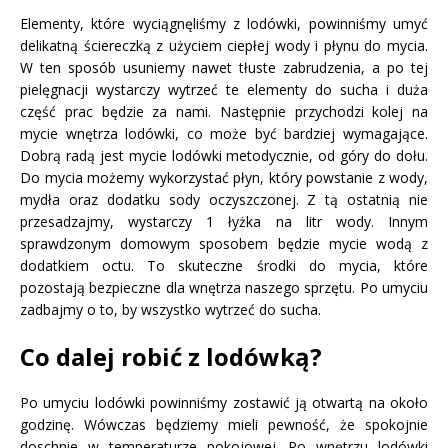
Elementy, które wyciągnęliśmy z lodówki, powinniśmy umyć
delikatną ściereczką z użyciem ciepłej wody i płynu do mycia.
W ten sposób usuniemy nawet tłuste zabrudzenia, a po tej
pielęgnacji wystarczy wytrzeć te elementy do sucha i duża
część prac będzie za nami. Następnie przychodzi kolej na
mycie wnętrza lodówki, co może być bardziej wymagające.
Dobrą radą jest mycie lodówki metodycznie, od góry do dołu.
Do mycia możemy wykorzystać płyn, który powstanie z wody,
mydła oraz dodatku sody oczyszczonej. Z tą ostatnią nie
przesadzajmy, wystarczy 1 łyżka na litr wody. Innym
sprawdzonym domowym sposobem będzie mycie wodą z
dodatkiem octu. To skuteczne środki do mycia, które
pozostają bezpieczne dla wnętrza naszego sprzętu. Po umyciu
zadbajmy o to, by wszystko wytrzeć do sucha.
Co dalej robić z lodówką?
Po umyciu lodówki powinniśmy zostawić ją otwartą na około
godzinę. Wówczas będziemy mieli pewność, że spokojnie
doschnie w temperaturze pokojowej. Po wnętrzu lodówki