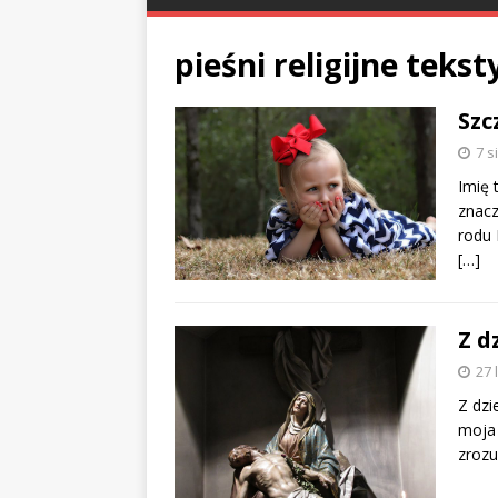
pieśni religijne tekst
Szc
7 s
Imię 
znacz
rodu 
[…]
Z d
27 
Z dzi
moja 
zrozu