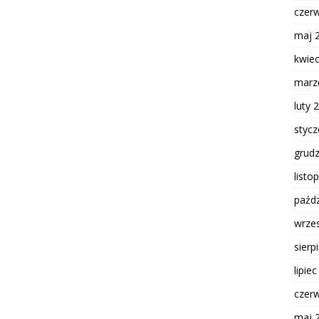
czer
maj 
kwie
marz
luty 
styc
grud
listo
paźdz
wrze
sierp
lipie
czer
maj 