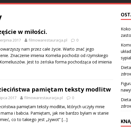
y
OST
Kokos
zęście w miłości.
zast
ierpnia 2017
filmowarestauracja.pl
0
Komo
towarzyszy nam przez całe życie. Warto znać jego
układ
enie. Znaczenie imienia Kornelia pochodzi od rzymskiego
sypia
Korneliuszów. Jest to żeńska forma pochodząca od imienia
Dieta
zdro
Figur
zieciństwa pamiętam teksty modlitw
nawy
lipca 2017
filmowarestauracja.pl
0
Dieta
zdro
eciństwa pamiętam teksty modlitw, których uczyły mnie
mama i babcia. Pamiętam, jak nie bardzo byłam w stanie
mieć, co to takiego jest „żywot”
[…]
KNA