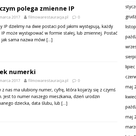
styc
czym polega zmienne IP
grud
marca 2017
filmowarestauracja.pl
0
y IP dzielimy na dwie postaci pod jakimi występują, każdy
listo
 IP może występować w formie stałej, lub zmiennej. Postać
paźdz
a, jak sama nazwa mówi
[…]
wrze
sierp
lipie
ek numerki
czer
marca 2017
filmowarestauracja.pl
0
maj 
 z nas ma ulubiony numer, cyfrę, która kojarzy się z czymś
. Jest to numer naszego mieszkania, dzień urodzin
kwie
anego dziecka, data ślubu, lub
[…]
paźdz
maj 
marz