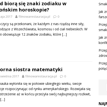
d biorą się znaki zodiaku w
Smak
ońskim horoskopie?
Jak z
aja 2017
filmowarestauracja.pl
0
farsz
czycy są przekonani, że każdym z nas rządzą inne siły,
Przep
dzące z Wszechświata, kosmosu i od ciał niebieskich. W
smak
ii obowiązuje 12 znaków zodiaku, które
[…]
Jak z
konfi
Przep
zdro
Przep
połą
orna siostra matematyki
kwietnia 2017
filmowarestauracja.pl
0
nauka wyłoniła się w połowie ubiegłego wieku, swoje
je rozpoczynając od rynku amerykańskiego. Rozwijała się
strzeżenie aż w końcu przeżyła swój najbujniejszy rozkwit,
y
[…]
NAJ