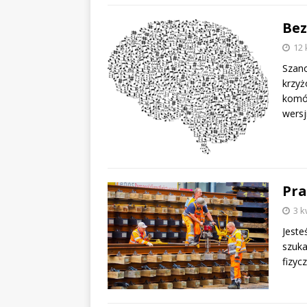
Bez
12 
Szano
krzyż
komó
wersj
Pra
3 k
Jeste
szuka
fizy