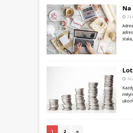
Na 
23 
Adres
adres
stał
Lot
16 
Każdy
miłym
ukoch
1
2
»