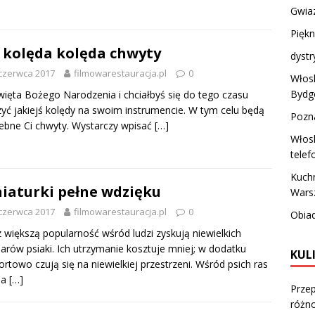
Gwiaz
Piękn
 kolęda kolęda chwyty
dystr
czerwca 2017
filmowarestauracja.pl
0
Włosk
Bydg
więta Bożego Narodzenia i chciałbyś się do tego czasu
yć jakiejś kolędy na swoim instrumencie. W tym celu będą
Pozn
ebne Ci chwyty. Wystarczy wpisać
[…]
Włosk
telef
Kuchn
iaturki pełne wdzięku
Wars
czerwca 2017
filmowarestauracja.pl
0
Obiad
 większą popularność wśród ludzi zyskują niewielkich
arów psiaki. Ich utrzymanie kosztuje mniej; w dodatku
KUL
rtowo czują się na niewielkiej przestrzeni. Wśród psich ras
na
[…]
Przep
różn