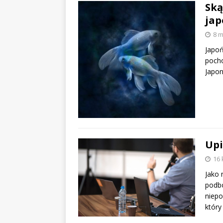
Ską
jap
8 m
Japoń
pocho
Japon
Upi
16 
Jako 
podbo
niepo
któr