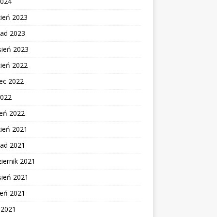
2024
zień 2023
pad 2023
sień 2023
cień 2022
ec 2022
2022
zeń 2022
zień 2021
pad 2021
iernik 2021
sień 2021
ień 2021
c 2021