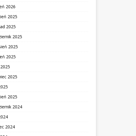
zeń 2026
zień 2025
pad 2025
iernik 2025
sień 2025
ień 2025
c 2025
wiec 2025
2025
cień 2025
iernik 2024
2024
ec 2024