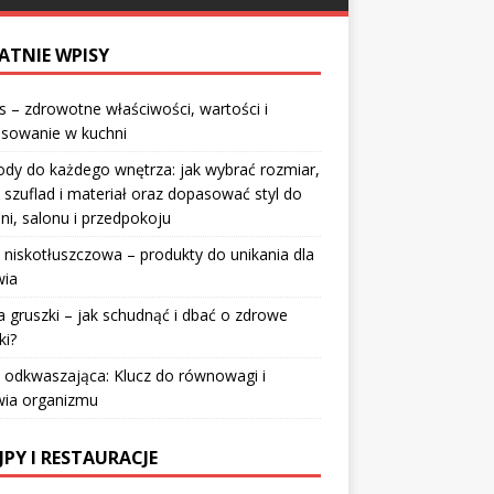
ATNIE WPISY
 – zdrowotne właściwości, wartości i
osowanie w kuchni
dy do każdego wnętrza: jak wybrać rozmiar,
 szuflad i materiał oraz dopasować styl do
lni, salonu i przedpokoju
 niskotłuszczowa – produkty do unikania dla
wia
a gruszki – jak schudnąć i dbać o zdrowe
ki?
 odkwaszająca: Klucz do równowagi i
wia organizmu
JPY I RESTAURACJE