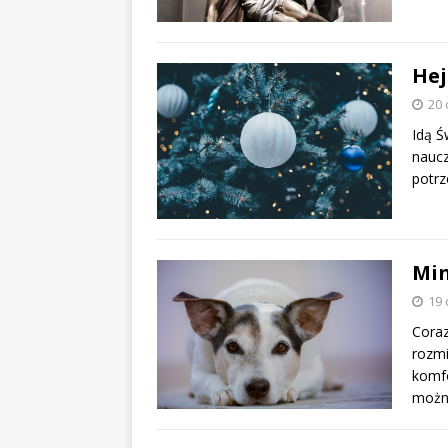
Hej
20 
Idą Ś
naucz
potrz
Min
19 
Coraz
rozmi
komfo
moż