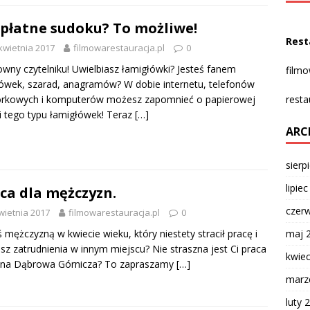
płatne sudoku? To możliwe!
Rest
kwietnia 2017
filmowarestauracja.pl
0
wny czytelniku! Uwielbiasz łamigłówki? Jesteś fanem
film
ówek, szarad, anagramów? W dobie internetu, telefonów
rkowych i komputerów możesz zapomnieć o papierowej
resta
i tego typu łamigłówek! Teraz
[…]
ARC
sierp
lipie
ca dla mężczyzn.
czer
wietnia 2017
filmowarestauracja.pl
0
ś mężczyzną w kwiecie wieku, który niestety stracił pracę i
maj 
sz zatrudnienia w innym miejscu? Nie straszna jest Ci praca
kwie
czna Dąbrowa Górnicza? To zapraszamy
[…]
marz
luty 