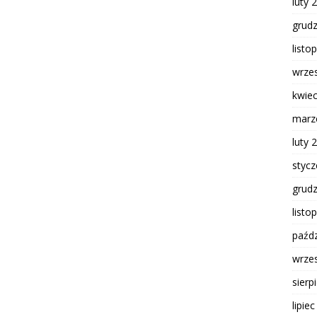
luty 
grud
listo
wrze
kwie
marz
luty 
styc
grud
listo
paźdz
wrze
sierp
lipie