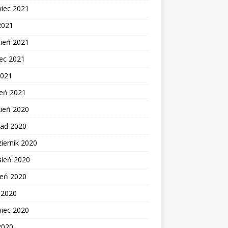
wiec 2021
2021
cień 2021
ec 2021
2021
zeń 2021
zień 2020
pad 2020
iernik 2020
sień 2020
ień 2020
c 2020
wiec 2020
2020