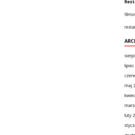
Rest
film
resta
ARC
sierp
lipie
czer
maj 
kwie
marz
luty 
styc