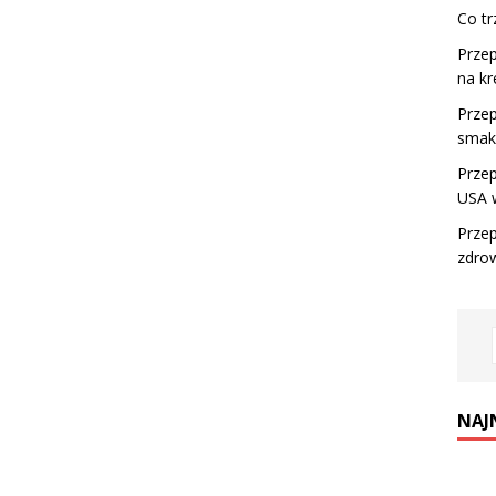
Co tr
Przep
na kr
Przep
smak
Przep
USA w
Przep
zdro
NAJ