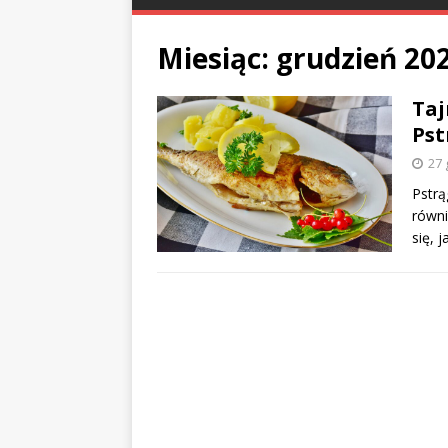
Miesiąc:
grudzień 20
Taj
Pst
27 
Pstrą
równi
się, 