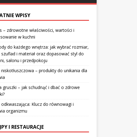
ATNIE WPISY
 – zdrowotne właściwości, wartości i
osowanie w kuchni
dy do każdego wnętrza: jak wybrać rozmiar,
 szuflad i materiał oraz dopasować styl do
lni, salonu i przedpokoju
 niskotłuszczowa – produkty do unikania dla
wia
a gruszki – jak schudnąć i dbać o zdrowe
ki?
 odkwaszająca: Klucz do równowagi i
wia organizmu
JPY I RESTAURACJE