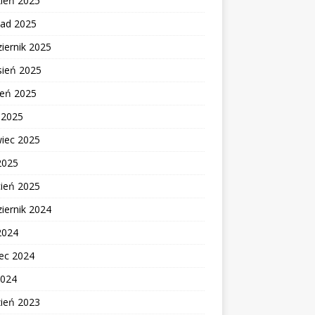
zień 2025
pad 2025
iernik 2025
sień 2025
ień 2025
c 2025
wiec 2025
2025
cień 2025
iernik 2024
2024
ec 2024
2024
zień 2023