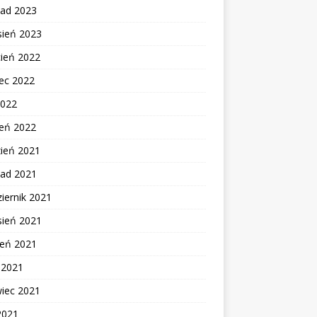
pad 2023
sień 2023
cień 2022
ec 2022
2022
zeń 2022
zień 2021
pad 2021
iernik 2021
sień 2021
ień 2021
c 2021
wiec 2021
2021