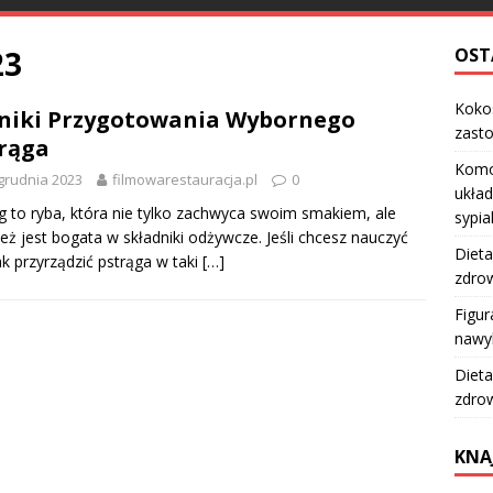
23
OST
Kokos
niki Przygotowania Wybornego
zast
rąga
Komo
grudnia 2023
filmowarestauracja.pl
0
układ
g to ryba, która nie tylko zachwyca swoim smakiem, ale
sypia
eż jest bogata w składniki odżywcze. Jeśli chcesz nauczyć
Dieta
jak przyrządzić pstrąga w taki
[…]
zdro
Figur
nawy
Dieta
zdro
KNA