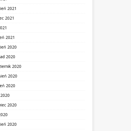
cień 2021
ec 2021
2021
zeń 2021
zień 2020
pad 2020
iernik 2020
sień 2020
ień 2020
c 2020
wiec 2020
2020
cień 2020