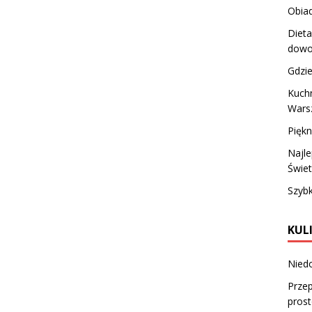
Obiad
Dieta
dowo
Gdzie
Kuchn
Wars
Piękn
Najle
Świe
Szyb
KUL
Niedo
Przep
prost