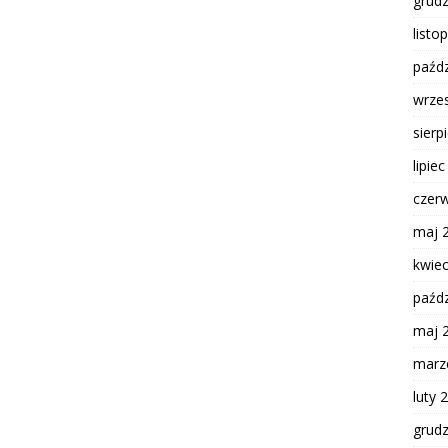
grud
listo
paźdz
wrze
sierp
lipie
czer
maj 
kwie
paźdz
maj 
marz
luty 
grud