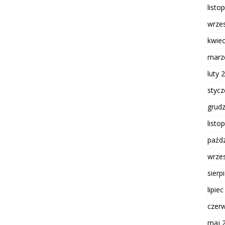
listo
wrze
kwie
marz
luty 
styc
grud
listo
paźdz
wrze
sierp
lipie
czer
maj 