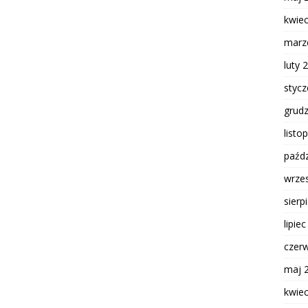
kwie
marz
luty 
styc
grud
listo
paźdz
wrze
sierp
lipie
czer
maj 
kwie