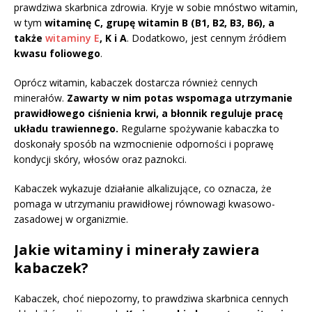
prawdziwa skarbnica zdrowia. Kryje w sobie mnóstwo witamin,
w tym
witaminę C, grupę witamin B (B1, B2, B3, B6), a
także
witaminy E
, K i A
. Dodatkowo, jest cennym źródłem
kwasu foliowego
.
Oprócz witamin, kabaczek dostarcza również cennych
minerałów.
Zawarty w nim potas wspomaga utrzymanie
prawidłowego ciśnienia krwi, a błonnik reguluje pracę
układu trawiennego.
Regularne spożywanie kabaczka to
doskonały sposób na wzmocnienie odporności i poprawę
kondycji skóry, włosów oraz paznokci.
Kabaczek wykazuje działanie alkalizujące, co oznacza, że
pomaga w utrzymaniu prawidłowej równowagi kwasowo-
zasadowej w organizmie.
Jakie witaminy i minerały zawiera
kabaczek?
Kabaczek, choć niepozorny, to prawdziwa skarbnica cennych