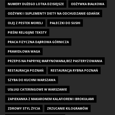
NUMERY DUŻEGO LOTKA DZISIEJSZE
ODŻYWKA BIAŁKOWA
ODŻYWKI I SUPLEMENTY DIETY NA ODCHUDZANIE GDAŃSK
OLEJ Z PESTEK MORELI
PAŁECZKI DO SUSHI
PIEŚNI RELIGIJNE TEKSTY
PRACA FIZYCZNA DĄBROWA GÓRNICZA
PRAWIDŁOWA WAGA
PRZEPIS NA PAPRYKĘ MARYNOWANĄ BEZ PASTERYZOWANIA
RESTAURACJA POZNAŃ
RESTAURACJA RYBNA POZNAŃ
SZYBA DO KUCHNI WARSZAWA
USŁUGI CATERINGOWE W WARSZAWIE
ZAPIEKANKA Z MAKARONEM KALAFIOREM I BROKUŁAMI
ZDROWY STYL ŻYCIA
ZRZUCANIE KILOGRAMÓW