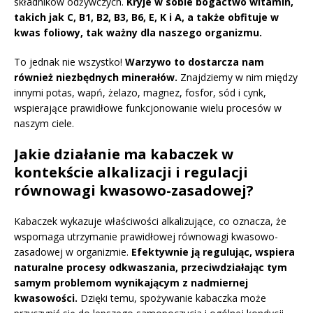
składników odżywczych.
Kryje w sobie bogactwo witamin,
takich jak C, B1, B2, B3, B6, E, K i A, a także obfituje w
kwas foliowy, tak ważny dla naszego organizmu.
To jednak nie wszystko!
Warzywo to dostarcza nam
również niezbędnych minerałów.
Znajdziemy w nim między
innymi potas, wapń, żelazo, magnez, fosfor, sód i cynk,
wspierające prawidłowe funkcjonowanie wielu procesów w
naszym ciele.
Jakie działanie ma kabaczek w
kontekście alkalizacji i regulacji
równowagi kwasowo-zasadowej?
Kabaczek wykazuje właściwości alkalizujące, co oznacza, że
wspomaga utrzymanie prawidłowej równowagi kwasowo-
zasadowej w organizmie.
Efektywnie ją regulując, wspiera
naturalne procesy odkwaszania, przeciwdziałając tym
samym problemom wynikającym z nadmiernej
kwasowości.
Dzięki temu, spożywanie kabaczka może