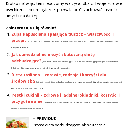
Krótko mówiąc, ten niepozorny warzywo dba o Twoje zdrowie
psychiczne i neurologiczne, pozwalając Ci zachować jasność
umysłu na dłużej.
Zainteresuje Cię również:
Zupa kapuściana spalająca tłuszcz – właściwości i
przepis
Zupa kapuściana, znana jako kapuśniak, to nie tylko pyszny sposób na rozgrzanie w chłodne dni, ale także potężne
narzędzie w walce z...
Jak samodzielnie ułożyć skuteczną dietę
odchudzającą?
Jak samemu ułożyć dietę odchudzającą? Układanie diety odchudzającej to nie tylko kwestia redukcji
kalorii, ale także zrozumienia własnych potrzeb żywieniowych i preferencji...
Dieta roślinna – zdrowie, rodzaje i korzyści dla
środowiska
Diety roślinne stają się coraz bardziej popularne, a ich zwolennicy podkreślają zarówno korzyści zdrowotne, jak i
etyczne aspekty tego stylu życia. Oparte...
Pestki cukinii – zdrowe i jadalne! Składniki, korzyści i
przygotowanie
Czy kiedykolwiek zastanawiałeś się, co dzieje się z pestkami cukinii? Wiele osób zadaje sobie to
pytanie, a niektórzy wręcz decydują się je...
PREVIOUS
Prosta dieta odchudzająca: jak skutecznie