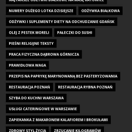
NUMERY DUŻEGO LOTKA DZISIEJSZE
ODŻYWKA BIAŁKOWA
ODŻYWKI I SUPLEMENTY DIETY NA ODCHUDZANIE GDAŃSK
OLEJ Z PESTEK MORELI
PAŁECZKI DO SUSHI
PIEŚNI RELIGIJNE TEKSTY
PRACA FIZYCZNA DĄBROWA GÓRNICZA
PRAWIDŁOWA WAGA
PRZEPIS NA PAPRYKĘ MARYNOWANĄ BEZ PASTERYZOWANIA
RESTAURACJA POZNAŃ
RESTAURACJA RYBNA POZNAŃ
SZYBA DO KUCHNI WARSZAWA
USŁUGI CATERINGOWE W WARSZAWIE
ZAPIEKANKA Z MAKARONEM KALAFIOREM I BROKUŁAMI
ZDROWY STYL ŻYCIA
ZRZUCANIE KILOGRAMÓW