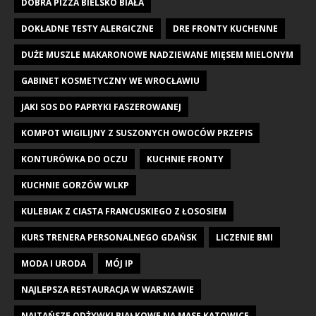
DOBRA PIZZA BIELSKO BIAŁA
DOKŁADNE TESTY ALERGICZNE
DRE FRONTY KUCHENNE
DUŻE MUSZLE MAKARONOWE NADZIEWANE MIĘSEM MIELONYM
GABINET KOSMETYCZNY WE WROCŁAWIU
JAKI SOS DO PAPRYKI FASZEROWANEJ
KOMPOT WIGILIJNY Z SUSZONYCH OWOCÓW PRZEPIS
KONTURÓWKA DO OCZU
KUCHNIE FRONTY
KUCHNIE GORZÓW WLKP
KULEBIAK Z CIASTA FRANCUSKIEGO Z ŁOSOSIEM
KURS TRENERA PERSONALNEGO GDAŃSK
LICZENIE BMI
MODA I URODA
MÓJ IP
NAJLEPSZA RESTAURACJA W WARSZAWIE
NAJTAŃSZE ODŻYWKI BIAŁKOWE NA MASĘ KATOWICE