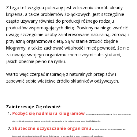
Z tego też względu polecany jest w leczeniu chorób układy
krążenia, a także problemów żołądkowych. Jest szczególnie
często używany również do produkcji różnego rodzaju
produktów wspomagających dietę. Powinny na niego zwrócić
uwagę szczególnie osoby zainteresowane naturalną, zdrową i
przyjazną organizmowi dietą. Są w stanie zrzucić zbędne
kilogramy, a także zachować witalność i mieć pewność, że nie
zatruwają swojego organizmu chemicznymi substytutami,
jakich obecnie pełno na rynku.
Warto więc czerpać inspirację z naturalnych przepisów i
zapewnić sobie właściwe źródło składników odżywczych.
Zainteresuje Cię również:
Pozbyć się nadmiaru kilogramów
Wszystkie w którymś momencie życia zastanawiamy
się, czy istnieje sposób na szybkie pozbycie się nadmiaru ciała. Nie możemy przez niego dopiąć ulubionych...
Skuteczne oczyszczanie organizmu
Po zimie nasz organizm wypełniony jest
toksynami, które najlepiej jest usunąć, jedząc śwież owoce i warzywa. Jest to jeden ze zdrowszych sposobów...