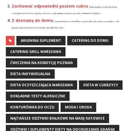
Zachować odpowiedni poziom cukru
Osoby cierpiące na cukrzycę muszą
szczególnie uważać na to, co jedzą. Zwłaszcza, gdy produkty te bogate są w cukry. Nadmierne ich spożycie...
Z dostawą do domu
Z pewnością nie raz słyszeliśmy o czymś takim, jak catering na przyjęcia – czyli
jedzenie przygotowane przez restauracje, bary bądź firmy, które...
ARGININA SUPLEMENT
CATERING DO DOMU
CATERING GRILL WARSZAWA
ĆWICZENIA NA KONDYCJĘ POZNAŃ
DIETA INDYWIDUALNA
DIETA OCZYSZCZAJĄCA WARSZAWA
DIETA W CUKRZYCY
DOKŁADNE TESTY ALERGICZNE
KONTURÓWKA DO OCZU
MODA I URODA
NAJTAŃSZE ODŻYWKI BIAŁKOWE NA MASĘ KATOWICE
ODŻYWKI I SUPLEMENTY DIETY NA ODCHUDZANIE GDAŃSK