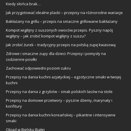
Kiedy słońca brak…
Jak przygotować idealne placki – przepisy na różnorodne wariacje
Bakłażany na grillu – przepis na smaczne grillowane bakłażany
Kompot wigilijny z suszonych owoców przepis. Pyszny napój
wigilijny – jak zrobić kompot wigilijny z suszu?
Jak zrobić żurek – tradycyjny przepis na polską zupę kwasową
Zdrowe i smaczne zupy dla dzieci: Przepisy i pomysły na
codzienne posiłki
Zachować odpowiedni poziom cukru
Przepisy na dania kuchni azjatyckiej – egzotyczne smaki w twojej
kuchni
Przepisy na dania z grzybów – smak polskich lasów na stole
Przepisy na domowe przetwory – pyszne dżemy, marynaty i
konfitury
Przepisy na dania kuchni koreańskiej – pikantne i intensywne
smaki
Obiad w Bielsku Białej