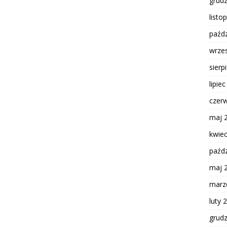
grud
listo
paźdz
wrze
sierp
lipie
czer
maj 
kwie
paźdz
maj 
marz
luty 
grud