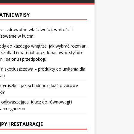
ATNIE WPISY
 – zdrowotne właściwości, wartości i
osowanie w kuchni
dy do każdego wnętrza: jak wybrać rozmiar,
 szuflad i materiał oraz dopasować styl do
lni, salonu i przedpokoju
 niskotłuszczowa – produkty do unikania dla
wia
a gruszki – jak schudnąć i dbać o zdrowe
ki?
 odkwaszająca: Klucz do równowagi i
wia organizmu
JPY I RESTAURACJE