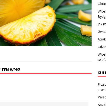
Obiad
Włosk
Bydg
Jak 
Gwiaz
Atrak
Gdzie
Włosk
telef
 TEN WPIS!
KUL
Przep
prost
Pałec
Aby t