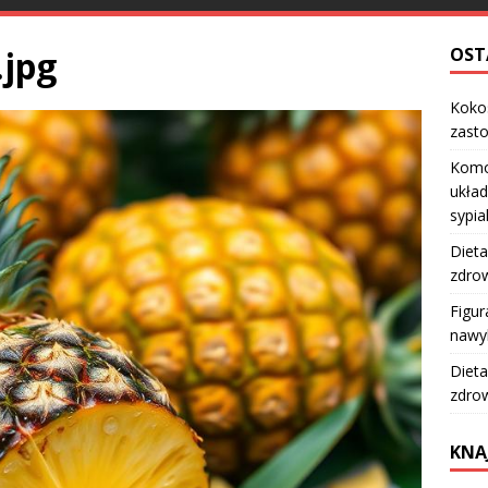
.jpg
OST
Kokos
zast
Komo
układ
sypia
Dieta
zdro
Figur
nawy
Dieta
zdro
KNA