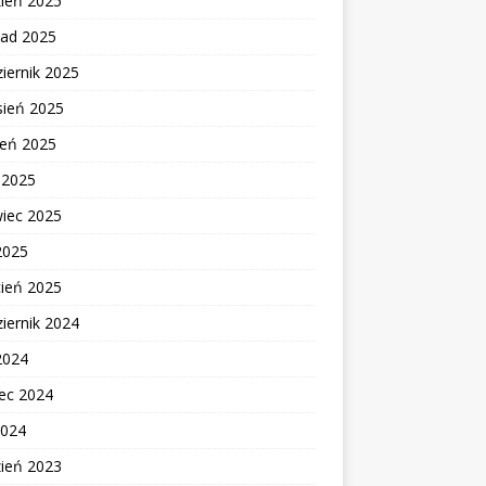
zień 2025
pad 2025
iernik 2025
sień 2025
ień 2025
c 2025
wiec 2025
2025
cień 2025
iernik 2024
2024
ec 2024
2024
zień 2023