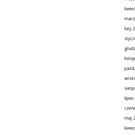
kwie
marz
luty 
styc
grud
listo
paźdz
wrze
sierp
lipie
czer
maj 
kwie