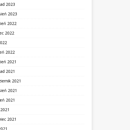
pad 2023
sień 2023
cień 2022
ec 2022
2022
zeń 2022
zień 2021
pad 2021
iernik 2021
sień 2021
ień 2021
c 2021
wiec 2021
2021