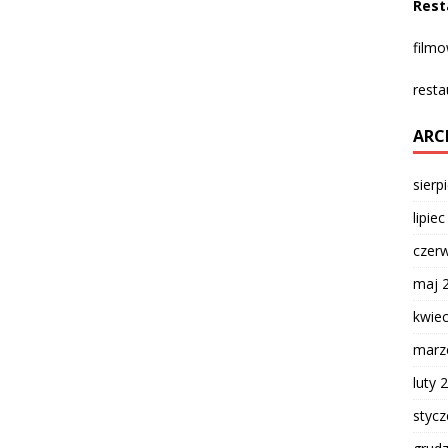
Rest
film
resta
ARC
sierp
lipie
czer
maj 
kwie
marz
luty 
styc