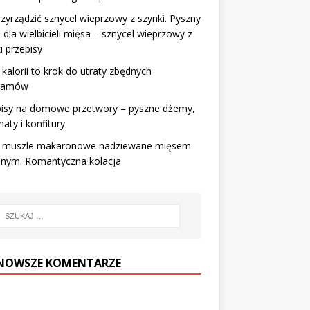
rzyrządzić sznycel wieprzowy z szynki. Pyszny
 dla wielbicieli mięsa – sznycel wieprzowy z
i przepisy
kalorii to krok do utraty zbędnych
gramów
pisy na domowe przetwory – pyszne dżemy,
aty i konfitury
 muszle makaronowe nadziewane mięsem
onym. Romantyczna kolacja
NOWSZE KOMENTARZE