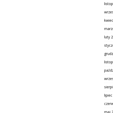
listo
wrze
kwie
marz
luty 
styc
grud
listo
paźdz
wrze
sierp
lipie
czer
maj 