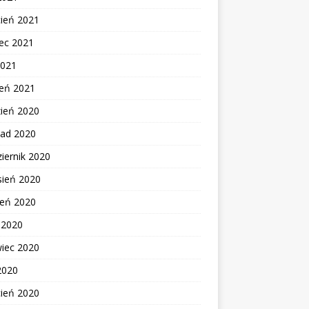
cień 2021
ec 2021
2021
zeń 2021
zień 2020
pad 2020
iernik 2020
sień 2020
ień 2020
c 2020
wiec 2020
2020
cień 2020