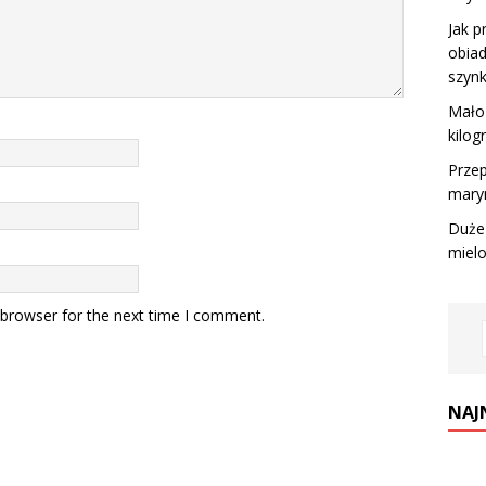
Jak p
obiad
szynk
Mało 
kilo
Prze
maryn
Duże
miel
 browser for the next time I comment.
NAJ