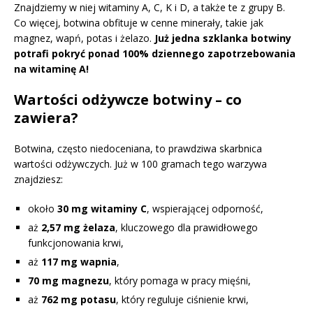
Znajdziemy w niej witaminy A, C, K i D, a także te z grupy B.
Co więcej, botwina obfituje w cenne minerały, takie jak
magnez, wapń, potas i żelazo.
Już jedna szklanka botwiny
potrafi pokryć ponad 100% dziennego zapotrzebowania
na witaminę A!
Wartości odżywcze botwiny – co
zawiera?
Botwina, często niedoceniana, to prawdziwa skarbnica
wartości odżywczych. Już w 100 gramach tego warzywa
znajdziesz:
około
30 mg witaminy C
, wspierającej odporność,
aż
2,57 mg żelaza
, kluczowego dla prawidłowego
funkcjonowania krwi,
aż
117 mg wapnia
,
70 mg magnezu
, który pomaga w pracy mięśni,
aż
762 mg potasu
, który reguluje ciśnienie krwi,