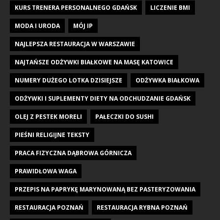
KURS TRENERA PERSONALNEGO GDAŃSK
LICZENIE BMI
MODA I URODA
MÓJ IP
NAJLEPSZA RESTAURACJA W WARSZAWIE
NAJTAŃSZE ODŻYWKI BIAŁKOWE NA MASĘ KATOWICE
NUMERY DUŻEGO LOTKA DZISIEJSZE
ODŻYWKA BIAŁKOWA
ODŻYWKI I SUPLEMENTY DIETY NA ODCHUDZANIE GDAŃSK
OLEJ Z PESTEK MORELI
PAŁECZKI DO SUSHI
PIEŚNI RELIGIJNE TEKSTY
PRACA FIZYCZNA DĄBROWA GÓRNICZA
PRAWIDŁOWA WAGA
PRZEPIS NA PAPRYKĘ MARYNOWANĄ BEZ PASTERYZOWANIA
RESTAURACJA POZNAŃ
RESTAURACJA RYBNA POZNAŃ