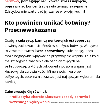
nerwowy
, pomagając redukować stres i napięcie,
poprawiając koncentrację i ułatwiając zasypianie.
Zdecydowanie warto dać jej szansę w swojej kuchni!
Kto powinien unikać botwiny?
Przeciwwskazania
Osoby z
cukrzycą
,
kamicą nerkową
lub
osteoporozą
powinny zachować ostrożność w spożyciu botwiny. Warzywo
to zawiera bowiem
kwas szczawiowy
, substancję, która
może negatywnie wpływać na przyswajanie wapnia. To z kolei
ma szczególne znaczenie dla osób cierpiących na
osteoporozę
, u których odpowiedni poziom wapnia jest
kluczowy dla zdrowia kości. Mimo swoich walorów
odżywczych, botwina nie zawsze jest najlepszym wyborem dla
każdego.
Zainteresuje Cię również:
Profilaktyka chorób: Kluczowe zasady zdrowia i
wczesnego wykrywania
Profilaktyka chorób to kluczowy aspekt dbałości o zdrowie, który zyskuje na