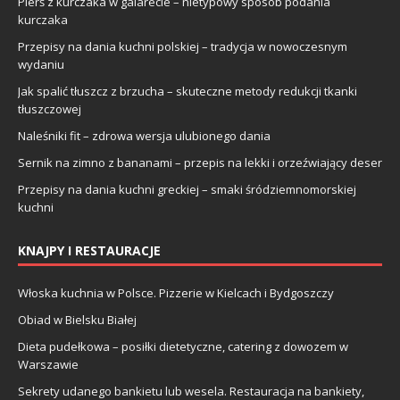
Pierś z kurczaka w galarecie – nietypowy sposób podania
kurczaka
Przepisy na dania kuchni polskiej – tradycja w nowoczesnym
wydaniu
Jak spalić tłuszcz z brzucha – skuteczne metody redukcji tkanki
tłuszczowej
Naleśniki fit – zdrowa wersja ulubionego dania
Sernik na zimno z bananami – przepis na lekki i orzeźwiający deser
Przepisy na dania kuchni greckiej – smaki śródziemnomorskiej
kuchni
KNAJPY I RESTAURACJE
Włoska kuchnia w Polsce. Pizzerie w Kielcach i Bydgoszczy
Obiad w Bielsku Białej
Dieta pudełkowa – posiłki dietetyczne, catering z dowozem w
Warszawie
Sekrety udanego bankietu lub wesela. Restauracja na bankiety,