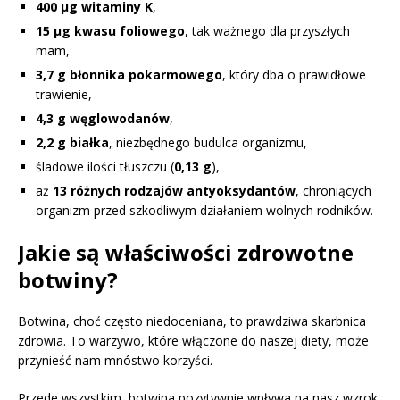
400 µg witaminy K
,
15 µg kwasu foliowego
, tak ważnego dla przyszłych
mam,
3,7 g błonnika pokarmowego
, który dba o prawidłowe
trawienie,
4,3 g węglowodanów
,
2,2 g białka
, niezbędnego budulca organizmu,
śladowe ilości tłuszczu (
0,13 g
),
aż
13 różnych rodzajów antyoksydantów
, chroniących
organizm przed szkodliwym działaniem wolnych rodników.
Jakie są właściwości zdrowotne
botwiny?
Botwina, choć często niedoceniana, to prawdziwa skarbnica
zdrowia. To warzywo, które włączone do naszej diety, może
przynieść nam mnóstwo korzyści.
Przede wszystkim, botwina pozytywnie wpływa na nasz wzrok,