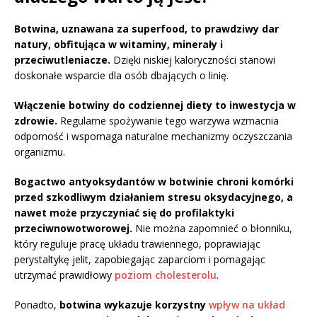
Botwina, uznawana za superfood, to prawdziwy dar
natury, obfitująca w witaminy, minerały i
przeciwutleniacze.
Dzięki niskiej kaloryczności stanowi
doskonałe wsparcie dla osób dbających o linię.
Włączenie botwiny do codziennej diety to inwestycja w
zdrowie.
Regularne spożywanie tego warzywa wzmacnia
odporność i wspomaga naturalne mechanizmy oczyszczania
organizmu.
Bogactwo antyoksydantów w botwinie chroni komórki
przed szkodliwym działaniem stresu oksydacyjnego, a
nawet może przyczyniać się do profilaktyki
przeciwnowotworowej.
Nie można zapomnieć o błonniku,
który reguluje pracę układu trawiennego, poprawiając
perystaltykę jelit, zapobiegając zaparciom i pomagając
utrzymać prawidłowy
poziom cholesterolu
.
Ponadto,
botwina wykazuje korzystny
wpływ na układ