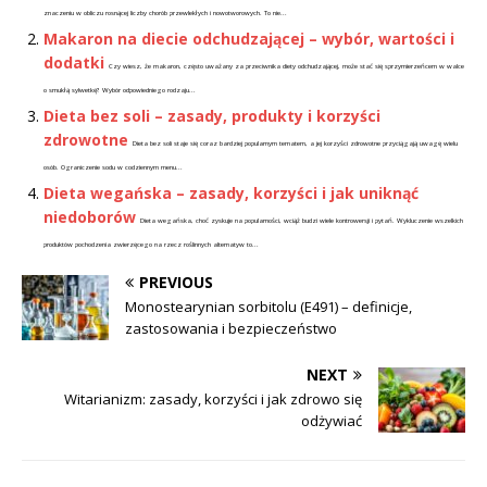
znaczeniu w obliczu rosnącej liczby chorób przewlekłych i nowotworowych. To nie...
Makaron na diecie odchudzającej – wybór, wartości i
dodatki
Czy wiesz, że makaron, często uważany za przeciwnika diety odchudzającej, może stać się sprzymierzeńcem w walce
o smukłą sylwetkę? Wybór odpowiedniego rodzaju...
Dieta bez soli – zasady, produkty i korzyści
zdrowotne
Dieta bez soli staje się coraz bardziej popularnym tematem, a jej korzyści zdrowotne przyciągają uwagę wielu
osób. Ograniczenie sodu w codziennym menu...
Dieta wegańska – zasady, korzyści i jak uniknąć
niedoborów
Dieta wegańska, choć zyskuje na popularności, wciąż budzi wiele kontrowersji i pytań. Wykluczenie wszelkich
produktów pochodzenia zwierzęcego na rzecz roślinnych alternatyw to...
PREVIOUS
Monostearynian sorbitolu (E491) – definicje,
zastosowania i bezpieczeństwo
NEXT
Witarianizm: zasady, korzyści i jak zdrowo się
odżywiać