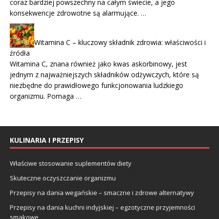
coraz bardziej powszechny na całym świecie, a jego
konsekwencje zdrowotne są alarmujące. …
Witamina C – kluczowy składnik zdrowia: właściwości i
źródła
Witamina C, znana również jako kwas askorbinowy, jest
jednym z najważniejszych składników odżywczych, które są
niezbędne do prawidłowego funkcjonowania ludzkiego
organizmu. Pomaga …
KULINARIA I PRZEPISY
Właściwe stosowanie suplementów diety
Skuteczne oczyszczanie organizmu
Przepisy na dania wegańskie – smaczne i zdrowe alternatywy
Przepisy na dania kuchni indyjskiej – egzotyczne przyjemności
smakowe