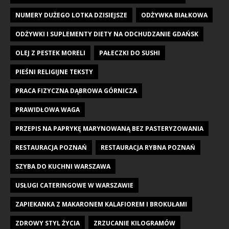
NUMERY DUŻEGO LOTKA DZISIEJSZE
ODŻYWKA BIAŁKOWA
ODŻYWKI I SUPLEMENTY DIETY NA ODCHUDZANIE GDAŃSK
OLEJ Z PESTEK MORELI
PAŁECZKI DO SUSHI
PIEŚNI RELIGIJNE TEKSTY
PRACA FIZYCZNA DĄBROWA GÓRNICZA
PRAWIDŁOWA WAGA
PRZEPIS NA PAPRYKĘ MARYNOWANĄ BEZ PASTERYZOWANIA
RESTAURACJA POZNAŃ
RESTAURACJA RYBNA POZNAŃ
SZYBA DO KUCHNI WARSZAWA
USŁUGI CATERINGOWE W WARSZAWIE
ZAPIEKANKA Z MAKARONEM KALAFIOREM I BROKUŁAMI
ZDROWY STYL ŻYCIA
ZRZUCANIE KILOGRAMÓW