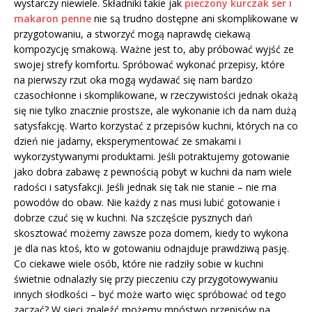
wystarczy niewiele. Składniki takie jak
pieczony kurczak ser i
makaron penne
nie są trudno dostępne ani skomplikowane w
przygotowaniu, a stworzyć mogą naprawdę ciekawą
kompozycję smakową. Ważne jest to, aby próbować wyjść ze
swojej strefy komfortu. Spróbować wykonać przepisy, które
na pierwszy rzut oka mogą wydawać się nam bardzo
czasochłonne i skomplikowane, w rzeczywistości jednak okażą
się nie tylko znacznie prostsze, ale wykonanie ich da nam dużą
satysfakcję. Warto korzystać z przepisów kuchni, których na co
dzień nie jadamy, eksperymentować ze smakami i
wykorzystywanymi produktami. Jeśli potraktujemy gotowanie
jako dobra zabawę z pewnością pobyt w kuchni da nam wiele
radości i satysfakcji. Jeśli jednak się tak nie stanie – nie ma
powodów do obaw. Nie każdy z nas musi lubić gotowanie i
dobrze czuć się w kuchni. Na szczęście pysznych dań
skosztować możemy zawsze poza domem, kiedy to wykona
je dla nas ktoś, kto w gotowaniu odnajduje prawdziwą pasję.
Co ciekawe wiele osób, które nie radziły sobie w kuchni
świetnie odnalazły się przy pieczeniu czy przygotowywaniu
innych słodkości – być może warto więc spróbować od tego
zacząć? W sieci znaleźć możemy mnóstwo przepisów na