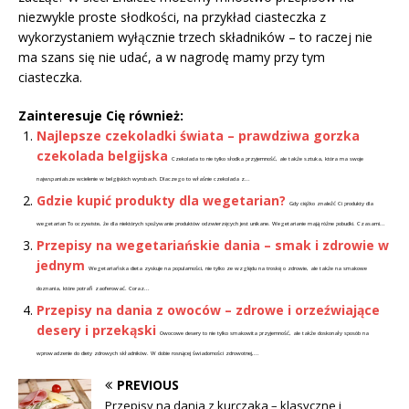
niezwykle proste słodkości, na przykład ciasteczka z
wykorzystaniem wyłącznie trzech składników – to raczej nie
ma szans się nie udać, a w nagrodę mamy przy tym
ciasteczka.
Zainteresuje Cię również:
Najlepsze czekoladki świata – prawdziwa gorzka
czekolada belgijska
Czekolada to nie tylko słodka przyjemność, ale także sztuka, która ma swoje
najwspanialsze wcielenie w belgijskich wyrobach. Dlaczego to właśnie czekolada z...
Gdzie kupić produkty dla wegetarian?
Gdy ciężko znaleźć Ci produkty dla
wegetarian To oczywiste, że dla niektórych spożywanie produktów odzwierzęcych jest unikane. Wegetarianie mają różne pobudki. Czasami...
Przepisy na wegetariańskie dania – smak i zdrowie w
jednym
Wegetariańska dieta zyskuje na popularności, nie tylko ze względu na troskę o zdrowie, ale także na smakowe
doznania, które potrafi zaoferować. Coraz...
Przepisy na dania z owoców – zdrowe i orzeźwiające
desery i przekąski
Owocowe desery to nie tylko smakowita przyjemność, ale także doskonały sposób na
wprowadzenie do diety zdrowych składników. W dobie rosnącej świadomości zdrowotnej,...
PREVIOUS
Przepisy na dania z kurczaka – klasyczne i