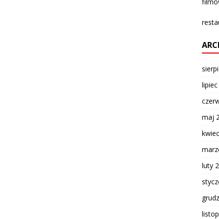
film
resta
ARC
sierp
lipie
czer
maj 
kwie
marz
luty 
styc
grud
listo