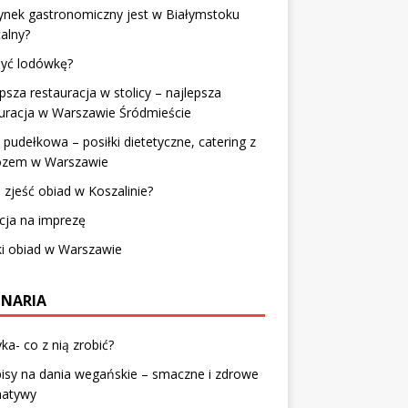
ynek gastronomiczny jest w Białymstoku
alny?
myć lodówkę?
psza restauracja w stolicy – najlepsza
uracja w Warszawie Śródmieście
 pudełkowa – posiłki dietetyczne, catering z
zem w Warszawie
 zjeść obiad w Koszalinie?
cja na imprezę
ki obiad w Warszawie
INARIA
ka- co z nią zrobić?
isy na dania wegańskie – smaczne i zdrowe
natywy