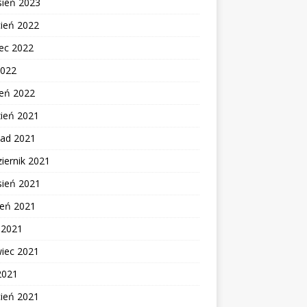
sień 2023
cień 2022
ec 2022
2022
zeń 2022
zień 2021
pad 2021
iernik 2021
sień 2021
ień 2021
c 2021
wiec 2021
2021
cień 2021