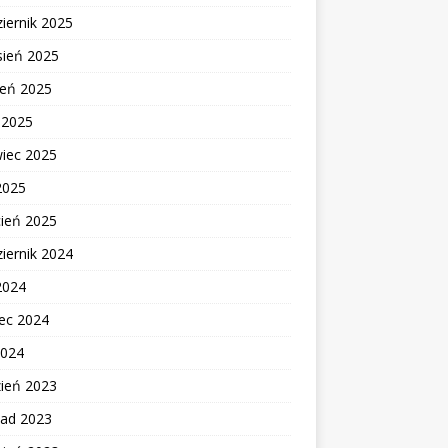
iernik 2025
sień 2025
ień 2025
c 2025
wiec 2025
2025
cień 2025
iernik 2024
2024
ec 2024
2024
zień 2023
pad 2023