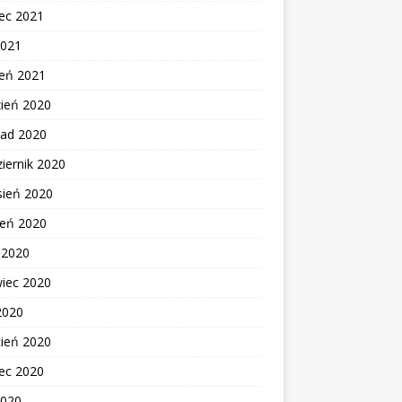
ec 2021
2021
zeń 2021
zień 2020
pad 2020
iernik 2020
sień 2020
ień 2020
c 2020
wiec 2020
2020
cień 2020
ec 2020
2020