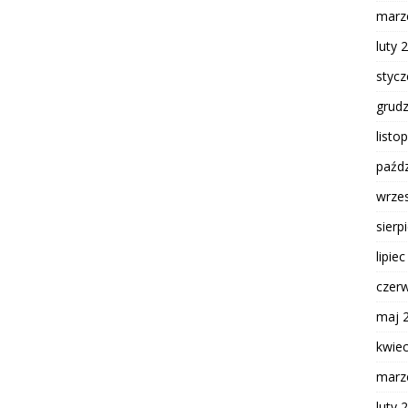
marz
luty 
styc
grud
listo
paźdz
wrze
sierp
lipie
czer
maj 
kwie
marz
luty 