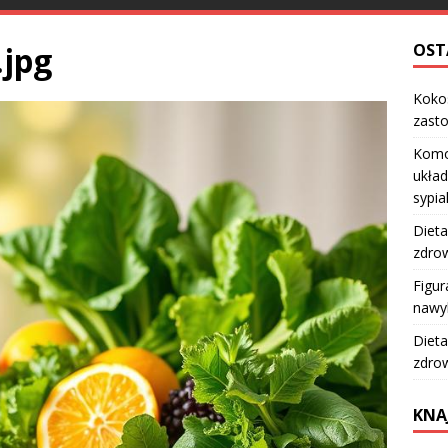
.jpg
OST
Kokos
zast
Komo
układ
sypia
Dieta
zdro
Figur
nawy
Dieta
zdro
KNA