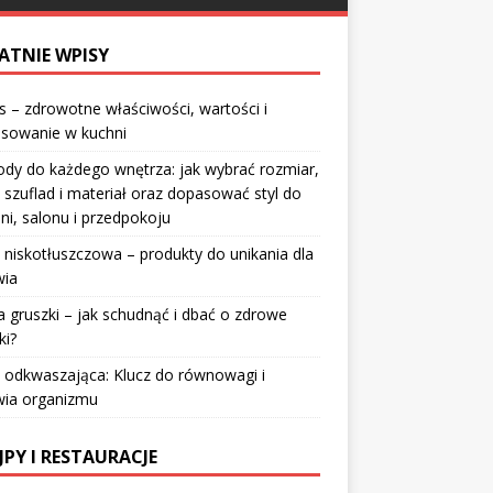
ATNIE WPISY
 – zdrowotne właściwości, wartości i
osowanie w kuchni
dy do każdego wnętrza: jak wybrać rozmiar,
 szuflad i materiał oraz dopasować styl do
lni, salonu i przedpokoju
 niskotłuszczowa – produkty do unikania dla
wia
a gruszki – jak schudnąć i dbać o zdrowe
ki?
 odkwaszająca: Klucz do równowagi i
wia organizmu
JPY I RESTAURACJE