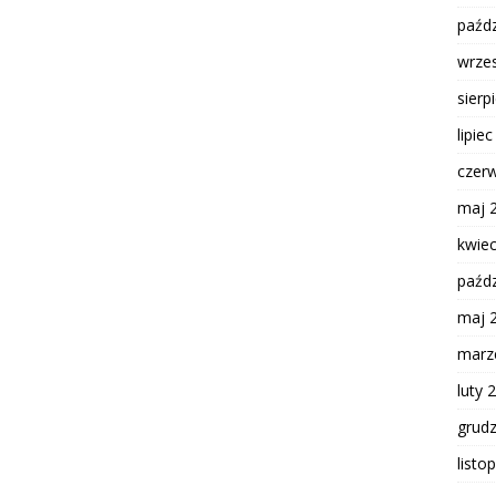
paźdz
wrze
sierp
lipie
czer
maj 
kwie
paźdz
maj 
marz
luty 
grud
listo