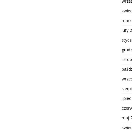
wrze
kwie
marz
luty 
styc
grud
listo
paźdz
wrze
sierp
lipie
czer
maj 
kwie