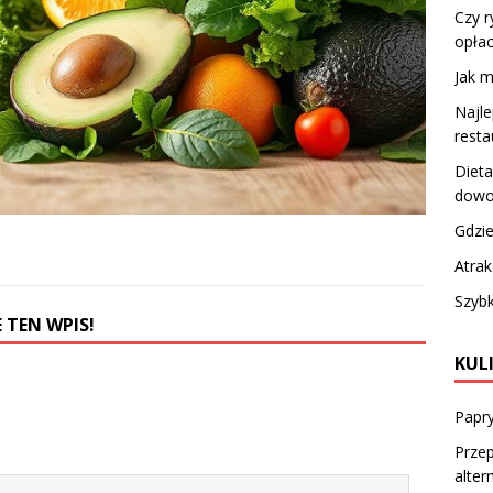
Czy r
opłac
Jak 
Najle
resta
Dieta
dowo
Gdzie
Atrak
Szyb
 TEN WPIS!
KUL
Papry
Przep
alter