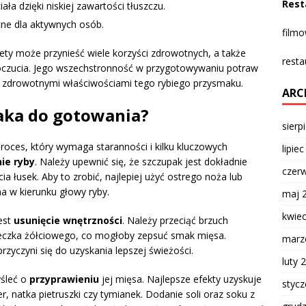
Rest
a dzięki niskiej zawartości tłuszczu.
otne dla aktywnych osób.
film
ety może przynieść wiele korzyści zdrowotnych, a także
resta
oczucia. Jego wszechstronność w przygotowywaniu potraw
z zdrowotnymi właściwościami tego rybiego przysmaku.
ARC
aka do gotowania?
sierp
oces, który wymaga staranności i kilku kluczowych
lipie
ie ryby
. Należy upewnić się, że szczupak jest dokładnie
czer
a łusek. Aby to zrobić, najlepiej użyć ostrego noża lub
a w kierunku głowy ryby.
maj 
kwie
est
usunięcie wnętrzności
. Należy przeciąć brzuch
reczka żółciowego, co mogłoby zepsuć smak mięsa.
marz
rzyczyni się do uzyskania lepszej świeżości.
luty 
yśleć o
przyprawieniu
jej mięsa. Najlepsze efekty uzyskuje
styc
er, natka pietruszki czy tymianek. Dodanie soli oraz soku z