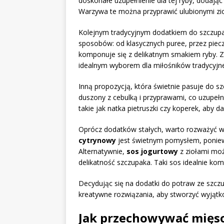
doskonałe uzupełnienie dla tej ryby, dodając
Warzywa te można przyprawić ulubionymi zio
Kolejnym tradycyjnym dodatkiem do szczup
sposobów: od klasycznych puree, przez pieczo
komponuje się z delikatnym smakiem ryby. Z
idealnym wyborem dla miłośników tradycyjne
Inną propozycją, która świetnie pasuje do s
duszony z cebulką i przyprawami, co uzupełn
takie jak natka pietruszki czy koperek, aby d
Oprócz dodatków stałych, warto rozważyć 
cytrynowy
jest świetnym pomysłem, poniew
Alternatywnie,
sos jogurtowy
z ziołami moż
delikatność szczupaka. Taki sos idealnie kom
Decydując się na dodatki do potraw ze szczu
kreatywne rozwiązania, aby stworzyć wyjątko
Jak przechowywać mięs