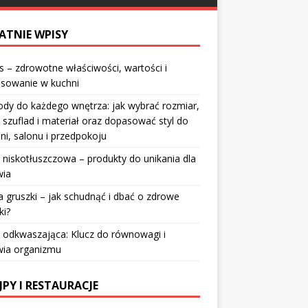
ATNIE WPISY
 – zdrowotne właściwości, wartości i
osowanie w kuchni
dy do każdego wnętrza: jak wybrać rozmiar,
 szuflad i materiał oraz dopasować styl do
lni, salonu i przedpokoju
 niskotłuszczowa – produkty do unikania dla
wia
a gruszki – jak schudnąć i dbać o zdrowe
ki?
 odkwaszająca: Klucz do równowagi i
wia organizmu
JPY I RESTAURACJE