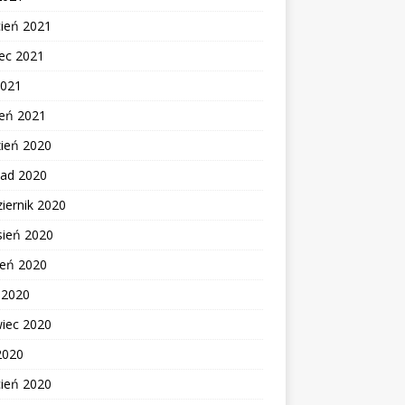
cień 2021
ec 2021
2021
zeń 2021
zień 2020
pad 2020
iernik 2020
sień 2020
ień 2020
c 2020
wiec 2020
2020
cień 2020