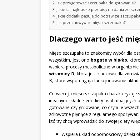
Jak przygotować szczupaka do gotowania?
Jakie są najlepsze przepisy na dania ze szc
Jakie dodatki pasują do potraw ze szczupak
Jak przechowywać mięso szczupaka?
Dlaczego warto jeść mię
Mięso szczupaka to znakomity wybór dla o
wszystkim, jest ono
bogate w białko
, któr
wspiera procesy metaboliczne w organizmie
witaminy D
, która jest kluczowa dla zdrow
B, które wspomagają funkcjonowanie ukła
Co więcej, mięso szczupaka charakteryzuje 
idealnym składnikiem diety osób dbających 
gotowane czy grillowane, co czyni je wszec
zdrowotne płynące z regularnego spożywania
którzy chcą wprowadzić do swojej diety więce
Wspiera układ odpornościowy dzięki ob