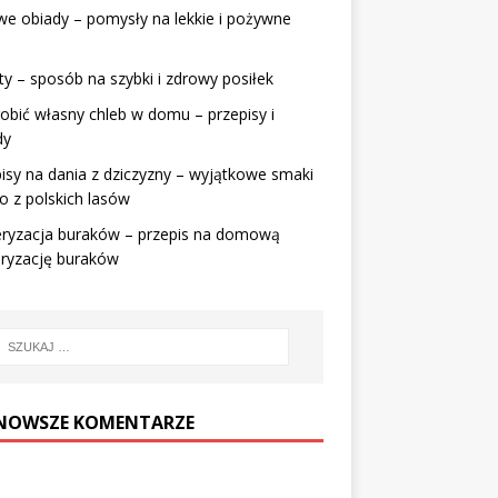
e obiady – pomysły na lekkie i pożywne
ty – sposób na szybki i zdrowy posiłek
robić własny chleb w domu – przepisy i
dy
isy na dania z dziczyzny – wyjątkowe smaki
o z polskich lasów
eryzacja buraków – przepis na domową
eryzację buraków
NOWSZE KOMENTARZE