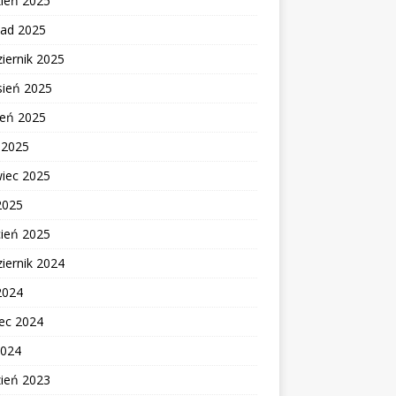
zień 2025
pad 2025
iernik 2025
sień 2025
ień 2025
c 2025
wiec 2025
2025
cień 2025
iernik 2024
2024
ec 2024
2024
zień 2023