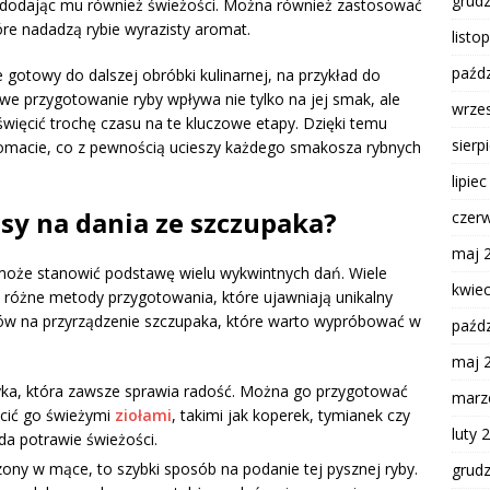
grud
, dodając mu również świeżości. Można również zastosować
óre nadadzą rybie wyrazisty aromat.
listo
paźdz
gotowy do dalszej obróbki kulinarnej, na przykład do
owe przygotowanie ryby wpływa nie tylko na jej smak, ale
wrze
święcić trochę czasu na te kluczowe etapy. Dzięki temu
sierp
aromacie, co z pewnością ucieszy każdego smakosza rybnych
lipie
isy na dania ze szczupaka?
czer
maj 
 może stanowić podstawę wielu wykwintnych dań. Wiele
kwie
 różne metody przygotowania, które ujawniają unikalny
bów na przyrządzenie szczupaka, które warto wypróbować w
paźdz
maj 
yka, która zawsze sprawia radość. Można go przygotować
marz
acić go świeżymi
ziołami
, takimi jak koperek, tymianek czy
luty 
oda potrawie świeżości.
ny w mące, to szybki sposób na podanie tej pysznej ryby.
grud