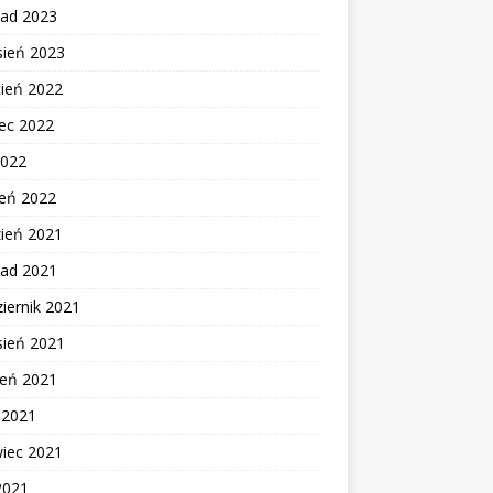
pad 2023
sień 2023
cień 2022
ec 2022
2022
zeń 2022
zień 2021
pad 2021
iernik 2021
sień 2021
ień 2021
c 2021
wiec 2021
2021