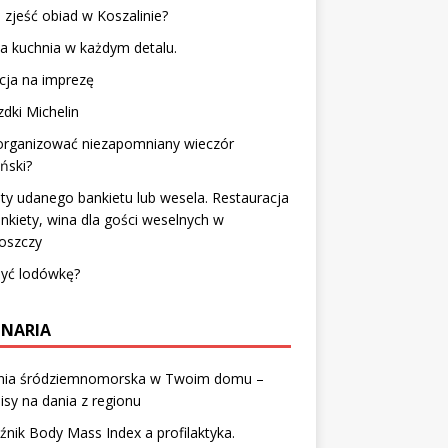
 zjeść obiad w Koszalinie?
a kuchnia w każdym detalu.
cja na imprezę
dki Michelin
zorganizować niezapomniany wieczór
ński?
ty udanego bankietu lub wesela. Restauracja
nkiety, wina dla gości weselnych w
oszczy
myć lodówkę?
INARIA
nia śródziemnomorska w Twoim domu –
isy na dania z regionu
nik Body Mass Index a profilaktyka.