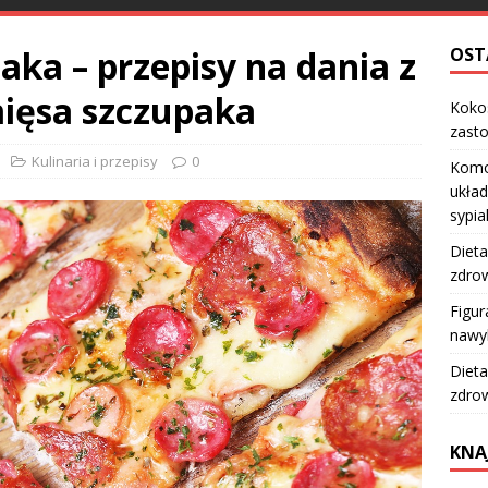
aka – przepisy na dania z
OST
ięsa szczupaka
Kokos
zast
Kulinaria i przepisy
0
Komo
układ
sypia
Dieta
zdro
Figur
nawy
Dieta
zdro
KNA