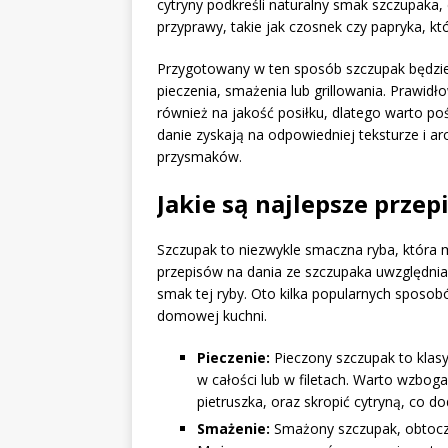
cytryny podkreśli naturalny smak szczupaka
przyprawy, takie jak czosnek czy papryka, kt
Przygotowany w ten sposób szczupak będzie 
pieczenia, smażenia lub grillowania. Prawidł
również na jakość posiłku, dlatego warto po
danie zyskają na odpowiedniej teksturze i 
przysmaków.
Jakie są najlepsze przep
Szczupak to niezwykle smaczna ryba, która
przepisów na dania ze szczupaka uwzględnia
smak tej ryby. Oto kilka popularnych sposo
domowej kuchni.
Pieczenie:
Pieczony szczupak to klas
w całości lub w filetach. Warto wzbog
pietruszka, oraz skropić cytryną, co d
Smażenie:
Smażony szczupak, obtoczo