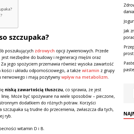
Zdrow
zupaka?
dania
a?
Jogur
Jak z
so szczupaka?
pora
Przep
sób poszukujących
zdrowych
opcji żywieniowych. Przede
prost
e jest niezbędne do budowy i regeneracji mięśni oraz
Past
. Za jego spożyciem przemawia również wysoka zawartość
past
ia kości i układu odpornościowego, a także
witamin
z grupy
du nerwowego i mają pozytywny
wpływ na metabolizm
.
się
niską zawartością tłuszczu
, co sprawia, że jest
o linię. Może być spożywane na wiele sposobów – pieczone,
hstronnym dodatkiem do różnych potraw. Korzyści
 szczupaka są trudne do przecenienia, zwłaszcza dla tych,
NAJ
j ryb.
ecności witamin D i B.