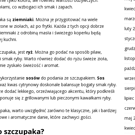
 nie tylko koloru, ale również wartości odżywczych.
łami, co wzbogaci ich smak i zapach.
kwie
marz
aka są
ziemniaki
. Można je przygotować na wiele
ne w ziołach, aż po frytki. Każda z tych opcji dobrze
luty 
iemniaki z odrobiną masła i świeżego koperku będą
styc
j kuchni.
grud
zczupaka, jest
ryż
. Można go podać na sposób pilaw,
listo
i smak ryby. Warto również dodać do ryżu świeże zioła,
anie zyskało świeżość i aromat.
paźdz
wykorzystanie
sosów
do podania ze szczupakiem.
Sos
wrze
aż kwas cytrynowy doskonale balansuje bogaty smak ryby.
sierp
e dodać lekkiego, orzeźwiającego akcentu, który podkreśli
ponuje się z grillowanymi lub pieczonymi kawałkami ryby.
lipie
czer
paka, warto uwzględnić zarówno te klasyczne, jak i bardziej
we i aromatyczne danie, które zachwyci gości.
maj 
kwie
o szczupaka?