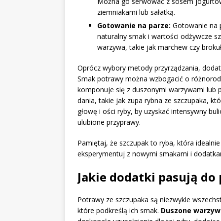
Można go serwować z sosem jogurtow
ziemniakami lub sałatką.
Gotowanie na parze:
Gotowanie na p
naturalny smak i wartości odżywcze 
warzywa, takie jak marchew czy brokuły
Oprócz wybory metody przyrządzania, dodat
Smak potrawy można wzbogacić o różnorodne
komponuje się z duszonymi warzywami lub 
dania, takie jak zupa rybna ze szczupaka, kt
głowę i ości ryby, by uzyskać intensywny bu
ulubione przyprawy.
Pamiętaj, że szczupak to ryba, która idealni
eksperymentuj z nowymi smakami i dodatkami
Jakie dodatki pasują do
Potrawy ze szczupaka są niezwykle wszechs
które podkreślą ich smak.
Duszone warzyw