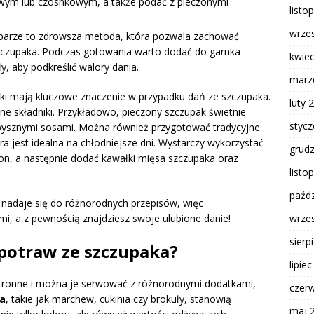
ym lub czosnkowym, a także podać z pieczonymi
listo
wrze
arze to zdrowsza metoda, która pozwala zachować
szczupaka. Podczas gotowania warto dodać do garnka
kwie
, aby podkreślić walory dania.
marz
ki mają kluczowe znaczenie w przypadku dań ze szczupaka.
luty 
 składniki. Przykładowo, pieczony szczupak świetnie
styc
pysznymi sosami. Można również przygotować tradycyjne
óra jest idealna na chłodniejsze dni. Wystarczy wykorzystać
grud
lion, a następnie dodać kawałki mięsa szczupaka oraz
listo
paźdz
e nadaje się do różnorodnych przepisów, więc
, a z pewnością znajdziesz swoje ulubione danie!
wrze
sierp
 potraw ze szczupaka?
lipie
tronne i można je serwować z różnorodnymi dodatkami,
czer
a
, takie jak marchew, cukinia czy brokuły, stanowią
maj 