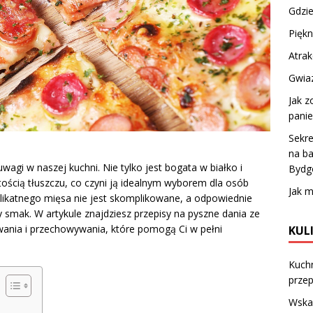
Gdzie
Piękn
Atrak
Gwiaz
Jak 
panie
Sekre
na ba
wagi w naszej kuchni. Nie tylko jest bogata w białko i
Bydg
tością tłuszczu, co czyni ją idealnym wyborem dla osób
Jak 
likatnego mięsa nie jest skomplikowane, a odpowiednie
y smak. W artykule znajdziesz przepisy na pyszne dania ze
ania i przechowywania, które pomogą Ci w pełni
KUL
Kuch
przep
Wskaź