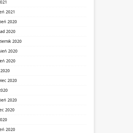
2021
zeń 2021
zień 2020
pad 2020
iernik 2020
sień 2020
ień 2020
c 2020
wiec 2020
2020
cień 2020
ec 2020
2020
zeń 2020