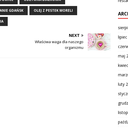
resta
ANIE GDAŃSK
OLEJ Z PESTEK MORELI
ARC
IA
sierp
NEXT
lipie
Właściwa waga dla naszego
czer
organizmu
maj 
kwie
marz
luty 
styc
grud
listo
paźdz