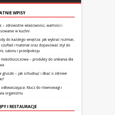
ATNIE WPISY
 – zdrowotne właściwości, wartości i
osowanie w kuchni
dy do każdego wnętrza: jak wybrać rozmiar,
 szuflad i materiał oraz dopasować styl do
lni, salonu i przedpokoju
 niskotłuszczowa – produkty do unikania dla
wia
a gruszki – jak schudnąć i dbać o zdrowe
ki?
 odkwaszająca: Klucz do równowagi i
wia organizmu
JPY I RESTAURACJE