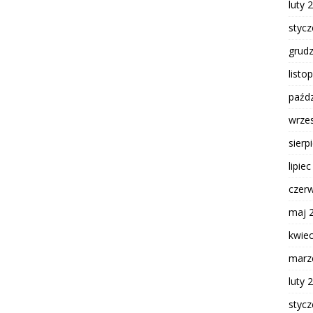
luty 
styc
grud
listo
paźdz
wrze
sierp
lipie
czer
maj 
kwie
marz
luty 
styc