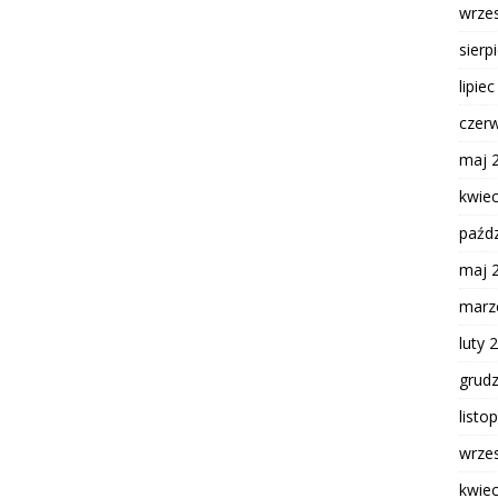
wrze
sierp
lipie
czer
maj 
kwie
paźdz
maj 
marz
luty 
grud
listo
wrze
kwie