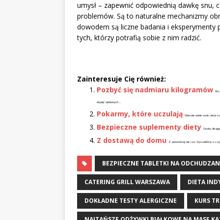
umysł – zapewnić odpowiednią dawkę snu, c
problemów. Są to naturalne mechanizmy obr
dowodem są liczne badania i eksperymenty 
tych, którzy potrafią sobie z nim radzić.
Zainteresuje Cię również:
Pozbyć się nadmiaru kilogramów
Wsz
dopiąć ulubionych...
Pokarmy, które uczulają
Obecnie wiele osób cierpi
Bezpieczne suplementy diety
Osoby dbając
Z dostawą do domu
Z pewnością nie raz słyszeliśmy o czym
BEZPIECZNE TABLETKI NA ODCHUDZAN
CATERING GRILL WARSZAWA
DIETA IN
DOKŁADNE TESTY ALERGICZNE
KURS T
NAJTAŃSZE ODŻYWKI BIAŁKOWE NA MASĘ K