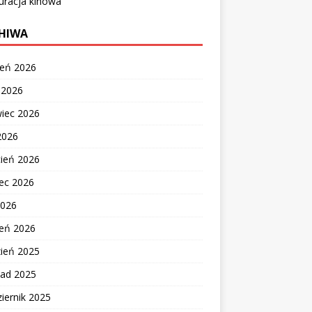
uracja kinowa
HIWA
ień 2026
c 2026
wiec 2026
2026
cień 2026
ec 2026
2026
zeń 2026
zień 2025
pad 2025
iernik 2025