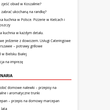
 zjeść obiad w Koszalinie?
 zabrać ukochaną na randkę?
a kuchnia w Polsce. Pizzerie w Kielcach i
oszczy
a kuchnia w każdym detalu.
we jedzenie z dowozem. Usługi Cateringowe
szawie – potrawy grillowe
 w Bielsku Białej
cja na imprezę
INARIA
robić domowe nalewki – przepisy na
alne i aromatyczne trunki
epan – przepis na domowy marcepan
 lata