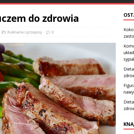
uczem do zdrowia
OST
Kokos
Kulinaria i przepisy
0
zast
Komo
układ
sypia
Dieta
zdro
Figur
nawy
Dieta
zdro
KNA