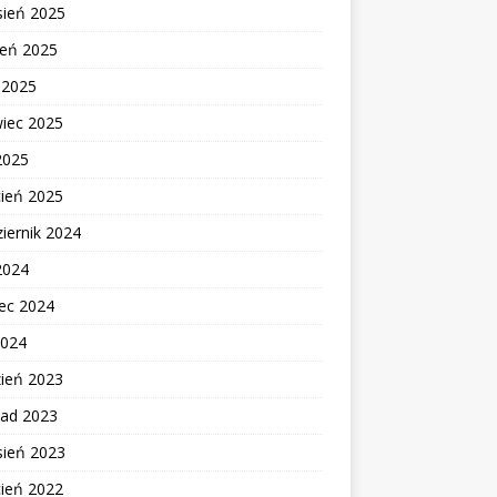
sień 2025
ień 2025
c 2025
wiec 2025
2025
cień 2025
iernik 2024
2024
ec 2024
2024
zień 2023
pad 2023
sień 2023
cień 2022