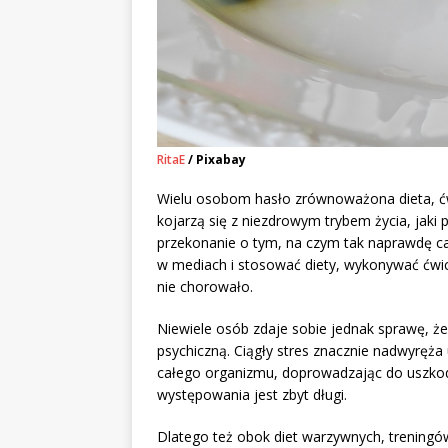
RitaE
/ Pixabay
Wielu osobom hasło zrównoważona dieta, ćwi
kojarzą się z niezdrowym trybem życia, jaki
przekonanie o tym, na czym tak naprawdę cał
w mediach i stosować diety, wykonywać ćwic
nie chorowało.
Niewiele osób zdaje sobie jednak sprawę, ż
psychiczną. Ciągły stres znacznie nadwyręż
całego organizmu, doprowadzając do uszkodz
występowania jest zbyt długi.
Dlatego też obok diet warzywnych, treningó