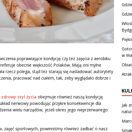
Gdzie
Gdzie
Włosk
Bydg
Piękn
Goto
w War
czenia poprawiające kondycję czy też zajęcia z aerobiku
Obiad
 preferuje obecnie większość Polaków. Mają oni mylne
a rzecz polega, stąd też starają się naśladować autorytety
Atrak
zenia, pracować nad ciałem, tak, żeby wyglądało dobrze i
KUL
e
zdrowy styl życia
obejmuje również naszą kondycję
a układ nerwowy powodując przykre konsekwencje dla
Jak z
enia wielu narządów, jeżeli okres jego nieprzerwanego
natur
Marc
w, zajęć sportowych, powinniśmy również zadbać o nasz
Smak