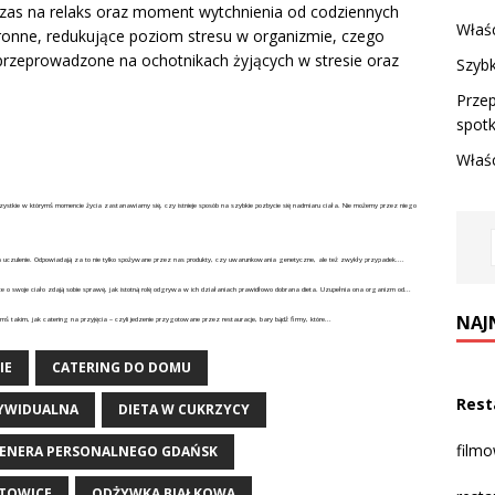
zas na relaks oraz moment wytchnienia od codziennych
Właśc
onne, redukujące poziom stresu w organizmie, czego
przeprowadzone na ochotnikach żyjących w stresie oraz
Szybk
Przep
spotk
Właś
ystkie w którymś momencie życia zastanawiamy się, czy istnieje sposób na szybkie pozbycie się nadmiaru ciała. Nie możemy przez niego
 na uczulenie. Odpowiadają za to nie tylko spożywane przez nas produkty, czy uwarunkowania genetyczne, ale też zwykły przypadek....
e o swoje ciało zdają sobie sprawę, jak istotną rolę odgrywa w ich działaniach prawidłowo dobrana dieta. Uzupełnia ona organizm od...
NAJ
ś takim, jak catering na przyjęcia – czyli jedzenie przygotowane przez restauracje, bary bądź firmy, które...
IE
CATERING DO DOMU
Rest
DYWIDUALNA
DIETA W CUKRZYCY
film
RENERA PERSONALNEGO GDAŃSK
ATOWICE
ODŻYWKA BIAŁKOWA