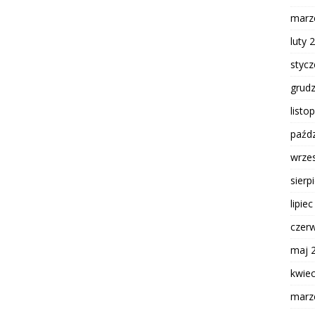
marz
luty 
styc
grud
listo
paźdz
wrze
sierp
lipie
czer
maj 
kwie
marz