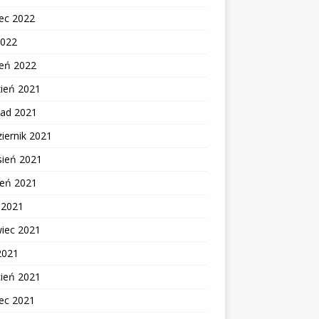
ec 2022
2022
zeń 2022
zień 2021
pad 2021
iernik 2021
sień 2021
ień 2021
c 2021
wiec 2021
2021
cień 2021
ec 2021