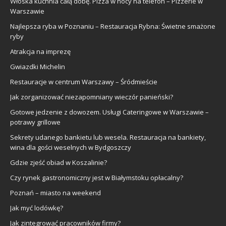
Włoska kuchnia całą dobę. Pizza w nocy na telefon – Pizzerie w
Warszawie
Najlepsza ryba w Poznaniu – Restauracja Rybna: Świetne smażone
ryby
Atrakcja na imprezę
Gwiazdki Michelin
Restauracje w centrum Warszawy – Śródmieście
Jak zorganizować niezapomniany wieczór panieński?
Gotowe jedzenie z dowozem. Usługi Cateringowe w Warszawie –
potrawy grillowe
Sekrety udanego bankietu lub wesela. Restauracja na bankiety,
wina dla gości weselnych w Bydgoszczy
Gdzie zjeść obiad w Koszalinie?
Czy rynek gastronomiczny jest w Białymstoku opłacalny?
Poznań – miasto na weekend
Jak myć lodówkę?
Jak zintegrować pracowników firmy?