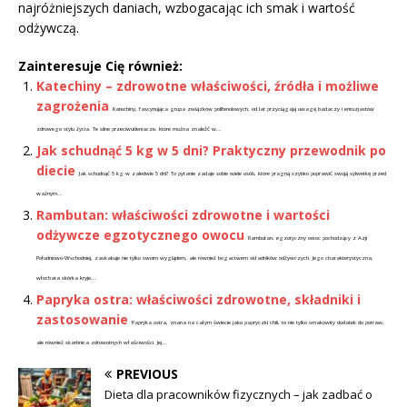
najróżniejszych daniach, wzbogacając ich smak i wartość
odżywczą.
Zainteresuje Cię również:
Katechiny – zdrowotne właściwości, źródła i możliwe
zagrożenia
Katechiny, fascynująca grupa związków polifenolowych, od lat przyciągają uwagę badaczy i entuzjastów
zdrowego stylu życia. Te silne przeciwutleniacze, które można znaleźć w...
Jak schudnąć 5 kg w 5 dni? Praktyczny przewodnik po
diecie
Jak schudnąć 5 kg w zaledwie 5 dni? To pytanie zadaje sobie wiele osób, które pragną szybko poprawić swoją sylwetkę przed
ważnym...
Rambutan: właściwości zdrowotne i wartości
odżywcze egzotycznego owocu
Rambutan, egzotyczny owoc pochodzący z Azji
Południowo-Wschodniej, zaskakuje nie tylko swoim wyglądem, ale również bogactwem składników odżywczych. Jego charakterystyczna,
włochata skórka kryje...
Papryka ostra: właściwości zdrowotne, składniki i
zastosowanie
Papryka ostra, znana na całym świecie jako papryczki chili, to nie tylko smakowity dodatek do potraw,
ale również skarbnica zdrowotnych właściwości. Jej...
PREVIOUS
Dieta dla pracowników fizycznych – jak zadbać o