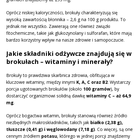
Oprócz niskiej kaloryczności, brokuły charakteryzują się
wysoką zawartością błonnika – 2,6 g na 100 g produktu. To
jednak nie wszystko. Zawierają one również związki
fitochemiczne, takie jak glukozynolany i sulforafan, które mają
bardzo korzystny wpływ na nasze zdrowie i samopoczucie.
Jakie składniki odżywcze znajdują się w
brokułach – witaminy i minerały?
Brokuły to prawdziwa skarbnica zdrowia, obfitująca w
kluczowe witaminy, między innymi
K, A, C oraz B2
. Wystarczy
porcja ugotowanych brokułów (około
100 gramów
), by
dostarczyć organizmowi solidną dawkę
witaminy C – aż 64,9
mg
.
Oprócz bogactwa witamin, brokuły stanowią również źródło
niezbędnych makroskładników, takich jak
białko (2,38 g),
tłuszcze (0,41 g) i węglowodany (7,18 g)
. Co więcej, są one
cennym źródłem
potasu
, którego w jednej porcji znajdziemy