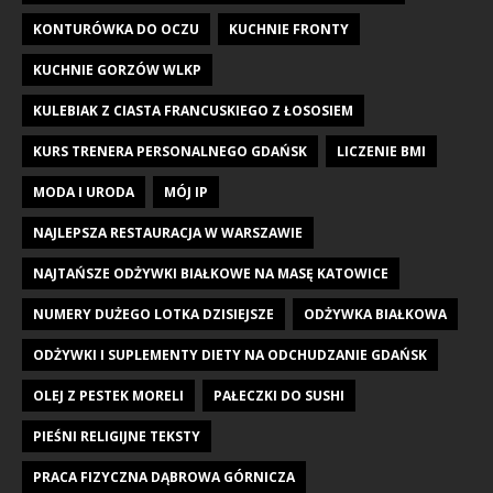
KONTURÓWKA DO OCZU
KUCHNIE FRONTY
KUCHNIE GORZÓW WLKP
KULEBIAK Z CIASTA FRANCUSKIEGO Z ŁOSOSIEM
KURS TRENERA PERSONALNEGO GDAŃSK
LICZENIE BMI
MODA I URODA
MÓJ IP
NAJLEPSZA RESTAURACJA W WARSZAWIE
NAJTAŃSZE ODŻYWKI BIAŁKOWE NA MASĘ KATOWICE
NUMERY DUŻEGO LOTKA DZISIEJSZE
ODŻYWKA BIAŁKOWA
ODŻYWKI I SUPLEMENTY DIETY NA ODCHUDZANIE GDAŃSK
OLEJ Z PESTEK MORELI
PAŁECZKI DO SUSHI
PIEŚNI RELIGIJNE TEKSTY
PRACA FIZYCZNA DĄBROWA GÓRNICZA