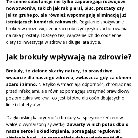
Te cenne substancje nie tylko zapobiegają rozwojowi
nowotworów, takich jak rak piersi, płuc, prostaty czy
jelita grubego, ale również wspomagają eliminację już
istniejących komórek rakowych.
Regularne spożywanie
brokułów może więc znacząco obniżyć ryzyko zachorowania
na raka prostaty. Dlatego też, włączenie ich do codziennej
diety to inwestycja w zdrowie i długie lata życia.
Jak brokuły wpływają na zdrowie?
Brokuły, te zielone skarby natury, to prawdziwe
wsparcie dla naszego zdrowia, zwłaszcza gdy za oknem
szaro i zimno.
Nie tylko wzmacniają odporność, chroniąc nas
przed infekcjami, ale również pomagają utrzymać prawidłowy
poziom cukru we krwi, co jest istotne dla osób dbających o
linię i diabetyków.
Dzięki niskiej kaloryczności brokuły są sprzymierzeńcem w
walce o wymarzoną sylwetkę.
Zawarty w nich potas dba o
nasze serce i układ krążenia, pomagając regulować
ciśnienie krwi – to szczególnie dobra wiadomość dla