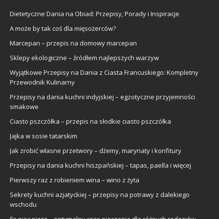
Dietetyczne Dania na Obiad: Przepisy, Porady i Inspiracje
A może by tak coś dla mięsożerców?
Marcepan – przepis na domowy marcepan
Sklepy ekologiczne – źródłem najlepszych warzyw
Wyjątkowe Przepisy na Dania z Ciasta Francuskiego: Kompletny
Przewodnik Kulinarny
Przepisy na dania kuchni indyjskiej – egzotyczne przyjemności
smakowe
Ciasto pszczółka – przepis na słodkie ciasto pszczółka
Jajka w sosie tatarskim
Jak zrobić własne przetwory – dżemy, marynaty i konfitury
Przepisy na dania kuchni hiszpańskiej – tapas, paella i więcej
Pierwszy raz z robieniem wina – wino z żyta
Sekrety kuchni azjatyckiej – przepisy na potrawy z dalekiego
wschodu
Ile piec pizzę – optymalny czas pieczenia dla różnych rodzajów