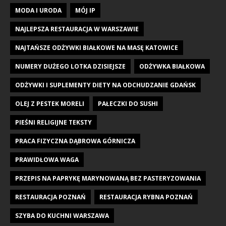
MODA I URODA
MÓJ IP
NAJLEPSZA RESTAURACJA W WARSZAWIE
NAJTAŃSZE ODŻYWKI BIAŁKOWE NA MASĘ KATOWICE
NUMERY DUŻEGO LOTKA DZISIEJSZE
ODŻYWKA BIAŁKOWA
ODŻYWKI I SUPLEMENTY DIETY NA ODCHUDZANIE GDAŃSK
OLEJ Z PESTEK MORELI
PAŁECZKI DO SUSHI
PIEŚNI RELIGIJNE TEKSTY
PRACA FIZYCZNA DĄBROWA GÓRNICZA
PRAWIDŁOWA WAGA
PRZEPIS NA PAPRYKĘ MARYNOWANĄ BEZ PASTERYZOWANIA
RESTAURACJA POZNAŃ
RESTAURACJA RYBNA POZNAŃ
SZYBA DO KUCHNI WARSZAWA