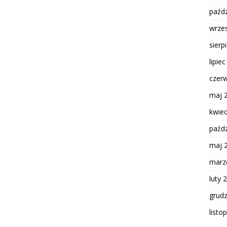
paźdz
wrze
sierp
lipie
czer
maj 
kwie
paźdz
maj 
marz
luty 
grud
listo