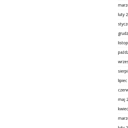
marz
luty 
styc
grud
listo
paźdz
wrze
sierp
lipie
czer
maj 
kwie
marz
luty 