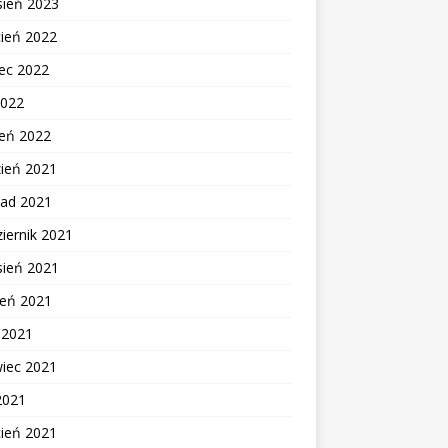
sień 2023
cień 2022
ec 2022
2022
zeń 2022
zień 2021
pad 2021
iernik 2021
sień 2021
ień 2021
c 2021
wiec 2021
2021
cień 2021