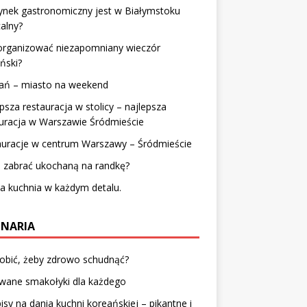
ynek gastronomiczny jest w Białymstoku
alny?
zorganizować niezapomniany wieczór
ński?
ań – miasto na weekend
psza restauracja w stolicy – najlepsza
uracja w Warszawie Śródmieście
auracje w centrum Warszawy – Śródmieście
 zabrać ukochaną na randkę?
a kuchnia w każdym detalu.
INARIA
obić, żeby zdrowo schudnąć?
owane smakołyki dla każdego
isy na dania kuchni koreańskiej – pikantne i