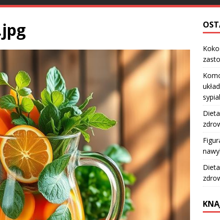
.jpg
OST
Kokos
zast
Komo
układ
sypia
Dieta
zdro
Figur
nawy
Dieta
zdro
KNA