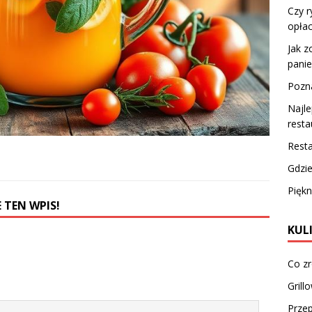
Czy r
opłac
Jak 
panie
Pozn
Najle
resta
Rest
Gdzie
Piękn
 TEN WPIS!
KUL
Co zr
Grill
Przep