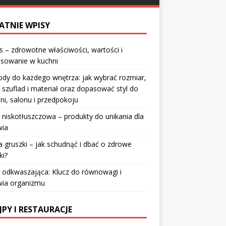
ATNIE WPISY
 – zdrowotne właściwości, wartości i
osowanie w kuchni
dy do każdego wnętrza: jak wybrać rozmiar,
 szuflad i materiał oraz dopasować styl do
lni, salonu i przedpokoju
 niskotłuszczowa – produkty do unikania dla
wia
a gruszki – jak schudnąć i dbać o zdrowe
ki?
 odkwaszająca: Klucz do równowagi i
wia organizmu
JPY I RESTAURACJE