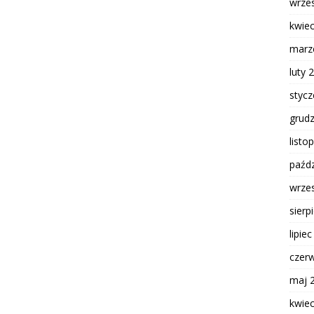
wrze
kwie
marz
luty 
styc
grud
listo
paźdz
wrze
sierp
lipie
czer
maj 
kwie