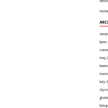
film
resta
ARC
sierp
lipie
czer
maj 
kwie
marz
luty 
styc
grud
listo