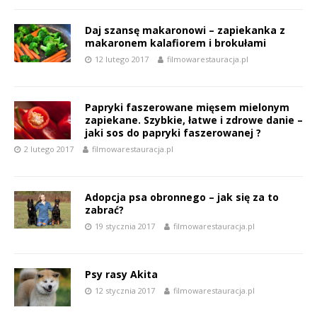
Daj szansę makaronowi – zapiekanka z
makaronem kalafiorem i brokułami
12 lutego 2017
filmowarestauracja.pl
Papryki faszerowane mięsem mielonym
zapiekane. Szybkie, łatwe i zdrowe danie –
jaki sos do papryki faszerowanej ?
2 lutego 2017
filmowarestauracja.pl
Adopcja psa obronnego – jak się za to
zabrać?
19 stycznia 2017
filmowarestauracja.pl
Psy rasy Akita
12 stycznia 2017
filmowarestauracja.pl