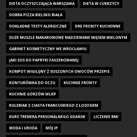
DIETA OCZYSZCZAJĄCA WARSZAWA
DIETA W CUKRZYCY
DOBRA PIZZA BIELSKO BIAŁA
DOKŁADNE TESTY ALERGICZNE
DRE FRONTY KUCHENNE
DUŻE MUSZLE MAKARONOWE NADZIEWANE MIĘSEM MIELONYM
GABINET KOSMETYCZNY WE WROCŁAWIU
JAKI SOS DO PAPRYKI FASZEROWANEJ
KOMPOT WIGILIJNY Z SUSZONYCH OWOCÓW PRZEPIS
KONTURÓWKA DO OCZU
KUCHNIE FRONTY
KUCHNIE GORZÓW WLKP
KULEBIAK Z CIASTA FRANCUSKIEGO Z ŁOSOSIEM
KURS TRENERA PERSONALNEGO GDAŃSK
LICZENIE BMI
MODA I URODA
MÓJ IP