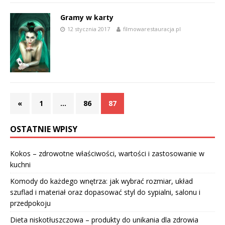
Gramy w karty
12 stycznia 2017
filmowarestauracja.pl
«
1
…
86
87
OSTATNIE WPISY
Kokos – zdrowotne właściwości, wartości i zastosowanie w
kuchni
Komody do każdego wnętrza: jak wybrać rozmiar, układ
szuflad i materiał oraz dopasować styl do sypialni, salonu i
przedpokoju
Dieta niskotłuszczowa – produkty do unikania dla zdrowia