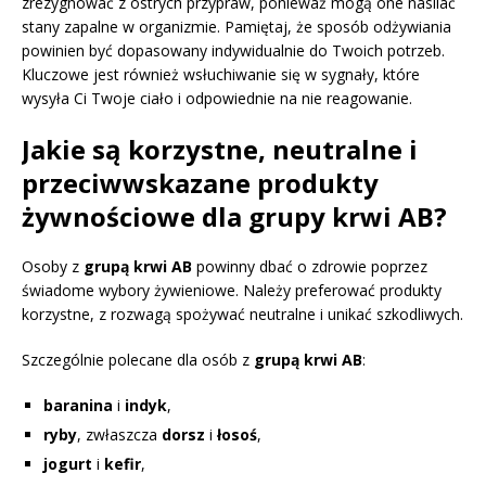
zrezygnować z ostrych przypraw, ponieważ mogą one nasilać
stany zapalne w organizmie. Pamiętaj, że sposób odżywiania
powinien być dopasowany indywidualnie do Twoich potrzeb.
Kluczowe jest również wsłuchiwanie się w sygnały, które
wysyła Ci Twoje ciało i odpowiednie na nie reagowanie.
Jakie są korzystne, neutralne i
przeciwwskazane produkty
żywnościowe dla grupy krwi AB?
Osoby z
grupą krwi AB
powinny dbać o zdrowie poprzez
świadome wybory żywieniowe. Należy preferować produkty
korzystne, z rozwagą spożywać neutralne i unikać szkodliwych.
Szczególnie polecane dla osób z
grupą krwi AB
:
baranina
i
indyk
,
ryby
, zwłaszcza
dorsz
i
łosoś
,
jogurt
i
kefir
,