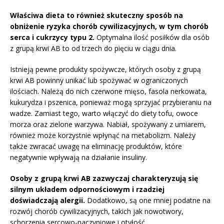
Właściwa dieta to również skuteczny sposób na
obniżenie ryzyka chorób cywilizacyjnych, w tym chorób
serca i cukrzycy typu 2.
Optymalna ilość posiłków dla osób
z grupą krwi AB to od trzech do pięciu w ciągu dnia.
Istnieją pewne produkty spożywcze, których osoby z grupą
krwi AB powinny unikać lub spożywać w ograniczonych
ilościach. Należą do nich czerwone mięso, fasola nerkowata,
kukurydza i pszenica, ponieważ mogą sprzyjać przybieraniu na
wadze. Zamiast tego, warto włączyć do diety tofu, owoce
morza oraz zielone warzywa. Nabiał, spożywany z umiarem,
również może korzystnie wpłynąć na metabolizm. Należy
także zwracać uwagę na eliminację produktów, które
negatywnie wpływają na działanie insuliny.
Osoby z grupą krwi AB zazwyczaj charakteryzują się
silnym układem odpornościowym i rzadziej
doświadczają alergii.
Dodatkowo, są one mniej podatne na
rozwój chorób cywilizacyjnych, takich jak nowotwory,
schorzenia sercowo-naczyniowe i otyłość.