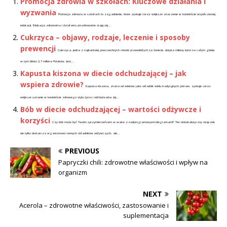
Promocja zdrowia w szkołach: Kluczowe działania i
wyzwania
Promocja zdrowia w szkołach to zagadnienie, które zyskuje coraz większe znaczenie w kontekście współczesnej
edukacji. Edukacja zdrowotna i działania prozdrowotne stają się...
Cukrzyca – objawy, rodzaje, leczenie i sposoby
prewencji
Cukrzyca, jedna z najbardziej powszechnych chorób przewlekłych na świecie, dotyka miliony ludzi na całym globie,
w tym blisko 2,7 miliona Polaków. Jest...
Kapusta kiszona w diecie odchudzającej – jak
wspiera zdrowie?
Kapusta kiszona, znana od wieków jako składnik wielu tradycyjnych potraw, zyskuje coraz
większe uznanie w kontekście zdrowego stylu życia i odchudzania. Jej...
Bób w diecie odchudzającej – wartości odżywcze i
korzyści
Czy bób może być Twoim sprzymierzeńcem w walce z nadprogramowymi kilogramami? Ten niskokaloryczny strączek
nie tylko dostarcza organizmowi cennych składników odżywczych, ale...
PREVIOUS
Papryczki chili: zdrowotne właściwości i wpływ na
organizm
NEXT
Acerola – zdrowotne właściwości, zastosowanie i
suplementacja