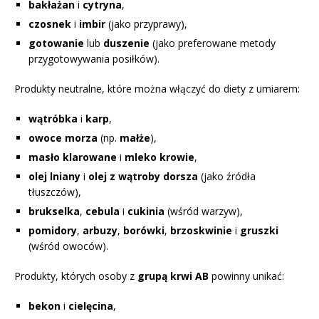
bakłażan
i
cytryna
,
czosnek
i
imbir
(jako przyprawy),
gotowanie
lub
duszenie
(jako preferowane metody
przygotowywania posiłków).
Produkty neutralne, które można włączyć do diety z umiarem:
wątróbka
i
karp
,
owoce morza
(np.
małże
),
masło klarowane
i
mleko krowie
,
olej lniany
i
olej z wątroby dorsza
(jako źródła
tłuszczów),
brukselka
,
cebula
i
cukinia
(wśród warzyw),
pomidory
,
arbuzy
,
borówki
,
brzoskwinie
i
gruszki
(wśród owoców).
Produkty, których osoby z
grupą krwi AB
powinny unikać:
bekon
i
cielęcina
,