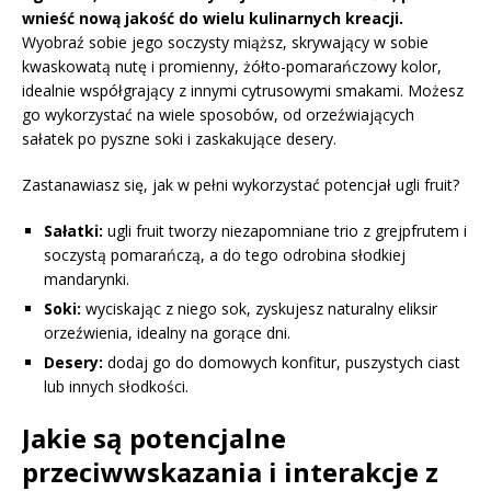
wnieść nową jakość do wielu kulinarnych kreacji.
Wyobraź sobie jego soczysty miąższ, skrywający w sobie
kwaskowatą nutę i promienny, żółto-pomarańczowy kolor,
idealnie współgrający z innymi cytrusowymi smakami. Możesz
go wykorzystać na wiele sposobów, od orzeźwiających
sałatek po pyszne soki i zaskakujące desery.
Zastanawiasz się, jak w pełni wykorzystać potencjał ugli fruit?
Sałatki:
ugli fruit tworzy niezapomniane trio z grejpfrutem i
soczystą pomarańczą, a do tego odrobina słodkiej
mandarynki.
Soki:
wyciskając z niego sok, zyskujesz naturalny eliksir
orzeźwienia, idealny na gorące dni.
Desery:
dodaj go do domowych konfitur, puszystych ciast
lub innych słodkości.
Jakie są potencjalne
przeciwwskazania i interakcje z