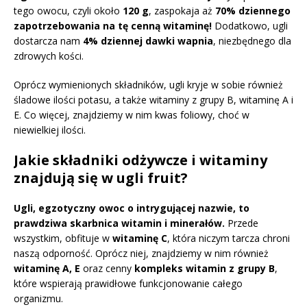
tego owocu, czyli około
120 g
, zaspokaja aż
70% dziennego
zapotrzebowania na tę cenną witaminę!
Dodatkowo, ugli
dostarcza nam
4% dziennej dawki wapnia
, niezbędnego dla
zdrowych kości.
Oprócz wymienionych składników, ugli kryje w sobie również
śladowe ilości potasu, a także witaminy z grupy B, witaminę A i
E. Co więcej, znajdziemy w nim kwas foliowy, choć w
niewielkiej ilości.
Jakie składniki odżywcze i witaminy
znajdują się w ugli fruit?
Ugli, egzotyczny owoc o intrygującej nazwie, to
prawdziwa skarbnica witamin i minerałów.
Przede
wszystkim, obfituje w
witaminę C
, która niczym tarcza chroni
naszą odporność. Oprócz niej, znajdziemy w nim również
witaminę A, E
oraz cenny
kompleks witamin z grupy B
,
które wspierają prawidłowe funkcjonowanie całego
organizmu.