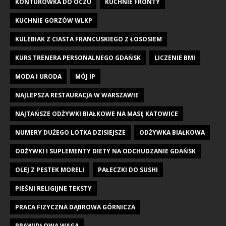
KONTURÓWKA DO OCZU
KUCHNIE FRONTY
KUCHNIE GORZÓW WLKP
KULEBIAK Z CIASTA FRANCUSKIEGO Z ŁOSOSIEM
KURS TRENERA PERSONALNEGO GDAŃSK
LICZENIE BMI
MODA I URODA
MÓJ IP
NAJLEPSZA RESTAURACJA W WARSZAWIE
NAJTAŃSZE ODŻYWKI BIAŁKOWE NA MASĘ KATOWICE
NUMERY DUŻEGO LOTKA DZISIEJSZE
ODŻYWKA BIAŁKOWA
ODŻYWKI I SUPLEMENTY DIETY NA ODCHUDZANIE GDAŃSK
OLEJ Z PESTEK MORELI
PAŁECZKI DO SUSHI
PIEŚNI RELIGIJNE TEKSTY
PRACA FIZYCZNA DĄBROWA GÓRNICZA
PRAWIDŁOWA WAGA