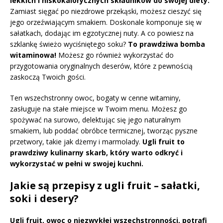
lekkich i niskokalorycznych składników do swojej diety.
Zamiast sięgać po niezdrowe przekąski, możesz cieszyć się
jego orzeźwiającym smakiem. Doskonale komponuje się w
sałatkach, dodając im egzotycznej nuty. A co powiesz na
szklankę świeżo wyciśniętego soku?
To prawdziwa bomba
witaminowa!
Możesz go również wykorzystać do
przygotowania oryginalnych deserów, które z pewnością
zaskoczą Twoich gości.
Ten wszechstronny owoc, bogaty w cenne witaminy,
zasługuje na stałe miejsce w Twoim menu. Możesz go
spożywać na surowo, delektując się jego naturalnym
smakiem, lub poddać obróbce termicznej, tworząc pyszne
przetwory, takie jak dżemy i marmolady.
Ugli fruit to
prawdziwy kulinarny skarb, który warto odkryć i
wykorzystać w pełni w swojej kuchni.
Jakie są przepisy z ugli fruit – sałatki,
soki i desery?
Ugli fruit, owoc o niezwykłej wszechstronności, potrafi