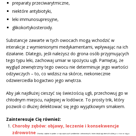
preparaty przeciwarytmiczne,
niektóre antybiotyki,
leki immunosupresyjne,
glikokortykosteroidy.
Substancje zawarte w tych owocach mogą wchodzić w
interakcje z wymienionymi medykamentami, wpływając na ich
działanie. Dlatego, jeśli należysz do grona osób przyjmujących
tego typu leki, zachowaj umiar w spożyciu ugli. Pamiętaj, że
wygląd zewnętrzny tego owocu nie determinuje jego wartości
odżywczych – to, co widzisz na skórce, niekoniecznie
odzwierciedla bogactwo jego wnętrza.
Aby jak najdłużej cieszyć się świeżością ugli, przechowuj go w
chłodnym miejscu, najlepiej w lodówce. To prosty trik, który
pozwoli ci dłużej delektować się jego wyjątkowym smakiem.
Zainteresuje Cię również:
Choroby zębów: objawy, leczenie i konsekwencje
zdrowotne
Choroby zębów to jeden z najczęstszych problemów zdrowotnych, które dotykają niemal każdego z nas w ciągu