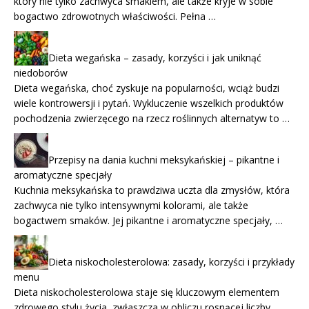
który nie tylko zachwyca smakiem, ale także kryje w sobie
bogactwo zdrowotnych właściwości. Pełna …
Dieta wegańska – zasady, korzyści i jak uniknąć
niedoborów
Dieta wegańska, choć zyskuje na popularności, wciąż budzi
wiele kontrowersji i pytań. Wykluczenie wszelkich produktów
pochodzenia zwierzęcego na rzecz roślinnych alternatyw to …
Przepisy na dania kuchni meksykańskiej – pikantne i
aromatyczne specjały
Kuchnia meksykańska to prawdziwa uczta dla zmysłów, która
zachwyca nie tylko intensywnymi kolorami, ale także
bogactwem smaków. Jej pikantne i aromatyczne specjały, …
Dieta niskocholesterolowa: zasady, korzyści i przykłady
menu
Dieta niskocholesterolowa staje się kluczowym elementem
zdrowego stylu życia, zwłaszcza w obliczu rosnącej liczby