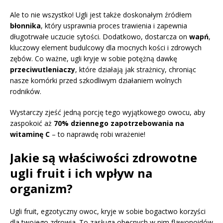
Ale to nie wszystko! Ugli jest także doskonałym źródłem
błonnika
, który usprawnia proces trawienia i zapewnia
długotrwałe uczucie sytości. Dodatkowo, dostarcza on
wapń
,
kluczowy element budulcowy dla mocnych kości i zdrowych
zębów. Co ważne, ugli kryje w sobie potężną dawkę
przeciwutleniaczy
, które działają jak strażnicy, chroniąc
nasze komórki przed szkodliwym działaniem wolnych
rodników.
Wystarczy zjeść jedną porcję tego wyjątkowego owocu, aby
zaspokoić aż
70% dziennego zapotrzebowania na
witaminę C
– to naprawdę robi wrażenie!
Jakie są właściwości zdrowotne
ugli fruit i ich wpływ na
organizm?
Ugli fruit, egzotyczny owoc, kryje w sobie bogactwo korzyści
dla twojego zdrowia. To zasługa obecnych w nim flawonoidów