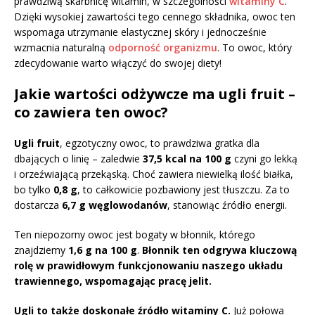
prawdziwą skarbnicę witamin, w szczególności
witaminy C
.
Dzięki wysokiej zawartości tego cennego składnika, owoc ten
wspomaga utrzymanie elastycznej skóry i jednocześnie
wzmacnia naturalną
odporność organizmu
. To owoc, który
zdecydowanie warto włączyć do swojej diety!
Jakie wartości odżywcze ma ugli fruit –
co zawiera ten owoc?
Ugli fruit
, egzotyczny owoc, to prawdziwa gratka dla
dbających o linię – zaledwie
37,5 kcal na 100 g
czyni go lekką
i orzeźwiającą przekąską. Choć zawiera niewielką ilość białka,
bo tylko
0,8 g
, to całkowicie pozbawiony jest tłuszczu. Za to
dostarcza
6,7 g węglowodanów
, stanowiąc źródło energii.
Ten niepozorny owoc jest bogaty w błonnik, którego
znajdziemy
1,6 g na 100 g
.
Błonnik ten odgrywa kluczową
rolę w prawidłowym funkcjonowaniu naszego układu
trawiennego, wspomagając pracę jelit.
Ugli to także doskonałe źródło witaminy C.
Już połowa