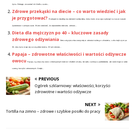
życia. Próbując zrozumieć ich źródła, warto...
Zdrowe przekąski na diecie – co warto wiedzieć i jak
je przygotować?
Przekąski to nieodłączny element każdej diety, który może znacząco wpłynąć na nasze nawyki
żywieniowe i samopoczucie. Warto wiedzieć, że odpowiednio dobrane, zdrowe...
Dieta dla mężczyzn po 40 – kluczowe zasady
zdrowego odżywiania
Dieta odgrywa kluczową rolę w zdrowiu każdego człowieka, a dla mężczyzn po
40. roku życia staje się szczególnie istotna. W tym okresie...
Papaja – zdrowotne właściwości i wartości odżywcze
owocu
Papaja, egzotyczny owoc o intensywnym kolorze i słodkim smaku, nie tylko zachwyca podniebienie, ale także kryje w sobie
szereg korzyści zdrowotnych. Dzięki...
PREVIOUS
Ogórek szklarniowy: właściwości, korzyści
zdrowotne i wartości odżywcze
NEXT
Tortilla na zimno – zdrowe i szybkie posiłki do pracy