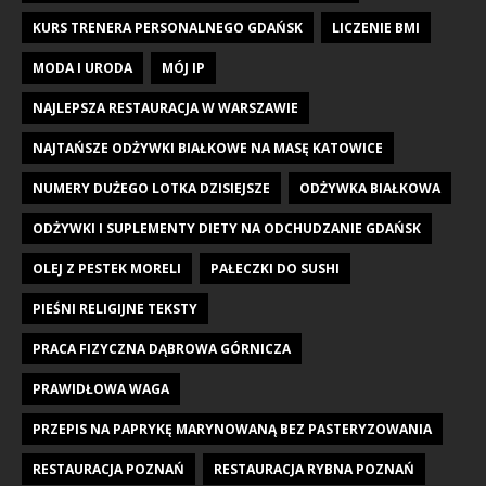
KURS TRENERA PERSONALNEGO GDAŃSK
LICZENIE BMI
MODA I URODA
MÓJ IP
NAJLEPSZA RESTAURACJA W WARSZAWIE
NAJTAŃSZE ODŻYWKI BIAŁKOWE NA MASĘ KATOWICE
NUMERY DUŻEGO LOTKA DZISIEJSZE
ODŻYWKA BIAŁKOWA
ODŻYWKI I SUPLEMENTY DIETY NA ODCHUDZANIE GDAŃSK
OLEJ Z PESTEK MORELI
PAŁECZKI DO SUSHI
PIEŚNI RELIGIJNE TEKSTY
PRACA FIZYCZNA DĄBROWA GÓRNICZA
PRAWIDŁOWA WAGA
PRZEPIS NA PAPRYKĘ MARYNOWANĄ BEZ PASTERYZOWANIA
RESTAURACJA POZNAŃ
RESTAURACJA RYBNA POZNAŃ