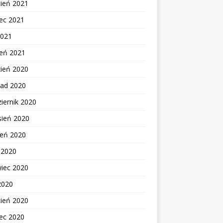
cień 2021
ec 2021
2021
zeń 2021
zień 2020
pad 2020
iernik 2020
sień 2020
ień 2020
c 2020
wiec 2020
2020
cień 2020
ec 2020