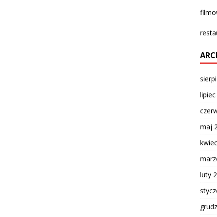
film
resta
ARC
sierp
lipie
czer
maj 
kwie
marz
luty 
styc
grud