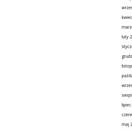
wrze
kwie
marz
luty 
styc
grud
listo
paźdz
wrze
sierp
lipie
czer
maj 