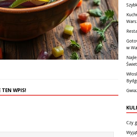
Szyb
Kuchn
Wars
Rest
Goto
w War
Najle
Świe
Włosk
Bydg
 TEN WPIS!
Gwiaz
KUL
Czy g
Wyjąt