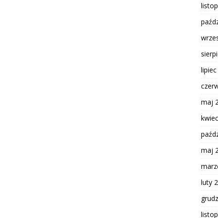
listo
paźdz
wrze
sierp
lipie
czer
maj 
kwie
paźdz
maj 
marz
luty 
grud
listo