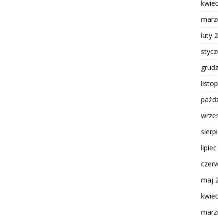
kwie
marz
luty 
styc
grud
listo
paźdz
wrze
sierp
lipie
czer
maj 
kwie
marz