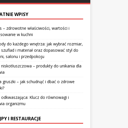
ATNIE WPISY
 – zdrowotne właściwości, wartości i
osowanie w kuchni
dy do każdego wnętrza: jak wybrać rozmiar,
 szuflad i materiał oraz dopasować styl do
lni, salonu i przedpokoju
 niskotłuszczowa – produkty do unikania dla
wia
a gruszki – jak schudnąć i dbać o zdrowe
ki?
 odkwaszająca: Klucz do równowagi i
wia organizmu
JPY I RESTAURACJE