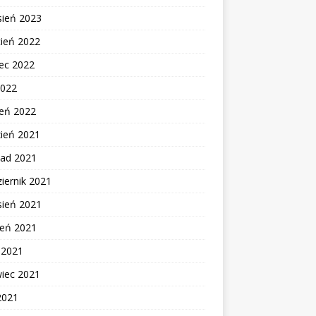
sień 2023
cień 2022
ec 2022
2022
zeń 2022
zień 2021
pad 2021
iernik 2021
sień 2021
ień 2021
c 2021
wiec 2021
2021