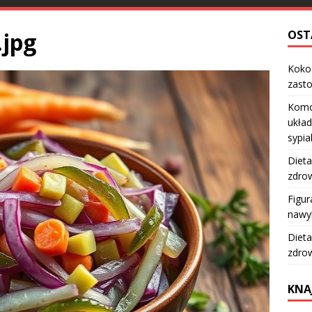
.jpg
OST
Kokos
zast
Komo
układ
sypia
Dieta
zdro
Figur
nawy
Dieta
zdro
KNA