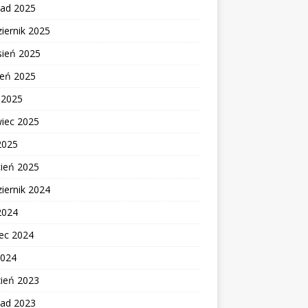
pad 2025
iernik 2025
sień 2025
ień 2025
c 2025
wiec 2025
2025
cień 2025
iernik 2024
2024
ec 2024
2024
zień 2023
pad 2023