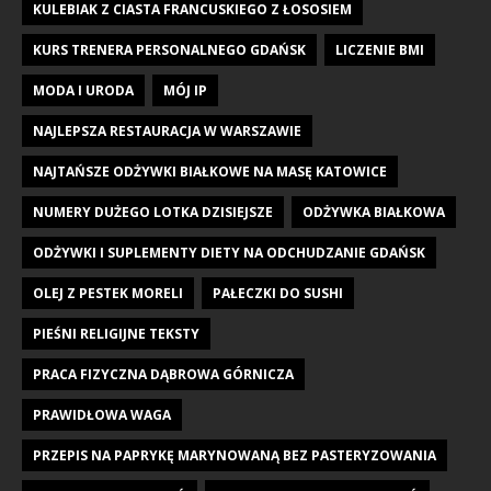
KULEBIAK Z CIASTA FRANCUSKIEGO Z ŁOSOSIEM
KURS TRENERA PERSONALNEGO GDAŃSK
LICZENIE BMI
MODA I URODA
MÓJ IP
NAJLEPSZA RESTAURACJA W WARSZAWIE
NAJTAŃSZE ODŻYWKI BIAŁKOWE NA MASĘ KATOWICE
NUMERY DUŻEGO LOTKA DZISIEJSZE
ODŻYWKA BIAŁKOWA
ODŻYWKI I SUPLEMENTY DIETY NA ODCHUDZANIE GDAŃSK
OLEJ Z PESTEK MORELI
PAŁECZKI DO SUSHI
PIEŚNI RELIGIJNE TEKSTY
PRACA FIZYCZNA DĄBROWA GÓRNICZA
PRAWIDŁOWA WAGA
PRZEPIS NA PAPRYKĘ MARYNOWANĄ BEZ PASTERYZOWANIA