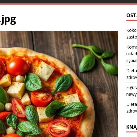
.jpg
OST
Kokos
zast
Komo
układ
sypia
Dieta
zdro
Figur
nawy
Dieta
zdro
KNA