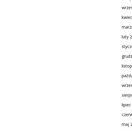
wrze
kwie
marz
luty 
styc
grud
listo
paźdz
wrze
sierp
lipie
czer
maj 