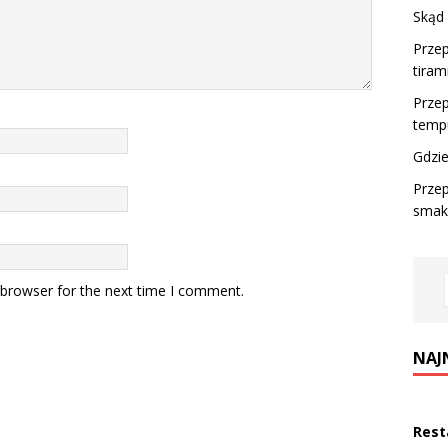
Skąd 
Przep
tirami
Przep
tempu
Gdzie
Przep
smaki
 browser for the next time I comment.
NAJ
Rest