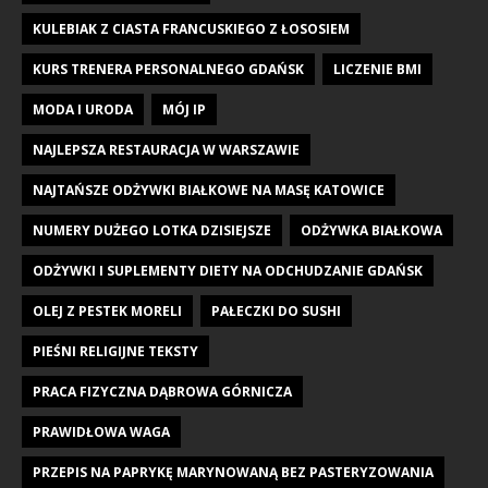
KULEBIAK Z CIASTA FRANCUSKIEGO Z ŁOSOSIEM
KURS TRENERA PERSONALNEGO GDAŃSK
LICZENIE BMI
MODA I URODA
MÓJ IP
NAJLEPSZA RESTAURACJA W WARSZAWIE
NAJTAŃSZE ODŻYWKI BIAŁKOWE NA MASĘ KATOWICE
NUMERY DUŻEGO LOTKA DZISIEJSZE
ODŻYWKA BIAŁKOWA
ODŻYWKI I SUPLEMENTY DIETY NA ODCHUDZANIE GDAŃSK
OLEJ Z PESTEK MORELI
PAŁECZKI DO SUSHI
PIEŚNI RELIGIJNE TEKSTY
PRACA FIZYCZNA DĄBROWA GÓRNICZA
PRAWIDŁOWA WAGA
PRZEPIS NA PAPRYKĘ MARYNOWANĄ BEZ PASTERYZOWANIA