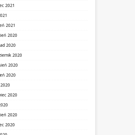
ec 2021
2021
zeń 2021
zień 2020
pad 2020
iernik 2020
sień 2020
ień 2020
c 2020
wiec 2020
2020
cień 2020
ec 2020
2020