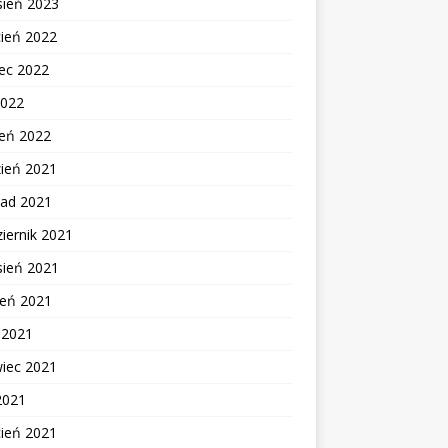
sień 2023
cień 2022
ec 2022
2022
zeń 2022
zień 2021
pad 2021
iernik 2021
sień 2021
ień 2021
c 2021
wiec 2021
2021
cień 2021