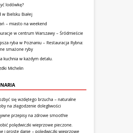
myć lodówkę?
 w Bielsku Białej
ań – miasto na weekend
auracje w centrum Warszawy – Śródmieście
psza ryba w Poznaniu – Restauracja Rybna:
tne smażone ryby
a kuchnia w każdym detalu.
dki Michelin
INARIA
ozbyć się wzdętego brzucha – naturalne
by na złagodzenie dolegliwości
tywne przepisy na zdrowe smoothie
robić polędwiczki wieprzowe pieczone.
e i proste danie – polędwiczki wieprzowe