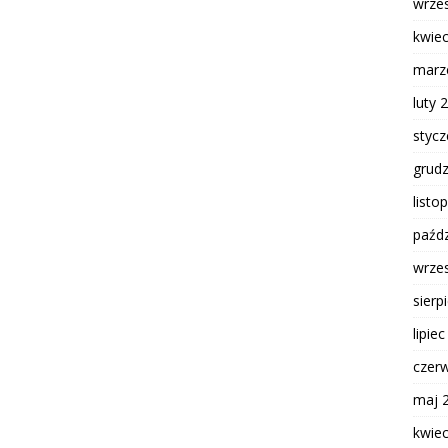
wrze
kwie
marz
luty 
styc
grud
listo
paźdz
wrze
sierp
lipie
czer
maj 
kwie