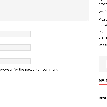
prost
Właśc
Przep
na ca
Przep
tirami
Włas
 browser for the next time I comment.
NAJ
Rest