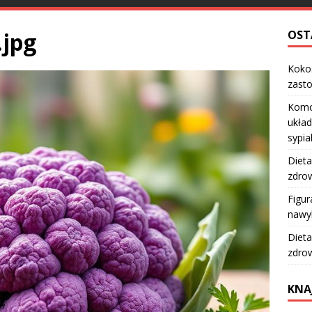
.jpg
OST
Kokos
zast
Komo
układ
sypia
Dieta
zdro
Figur
nawy
Dieta
zdro
KNA