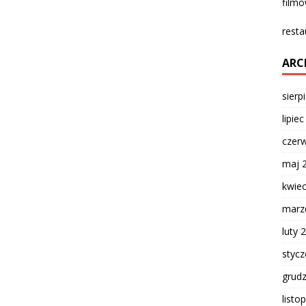
film
resta
ARC
sierp
lipie
czer
maj 
kwie
marz
luty 
styc
grud
listo