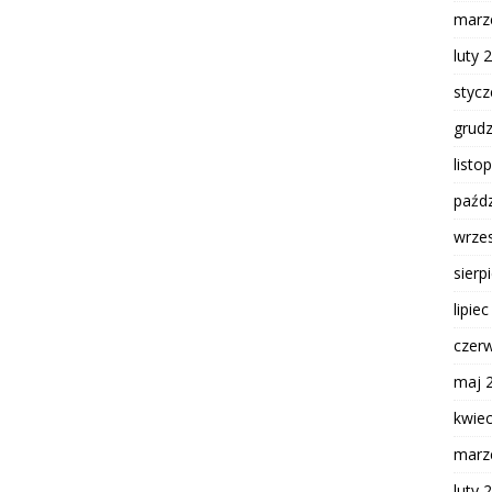
marz
luty 
styc
grud
listo
paźdz
wrze
sierp
lipie
czer
maj 
kwie
marz
luty 