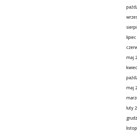
paźdz
wrze
sierp
lipie
czer
maj 
kwie
paźdz
maj 
marz
luty 
grud
listo