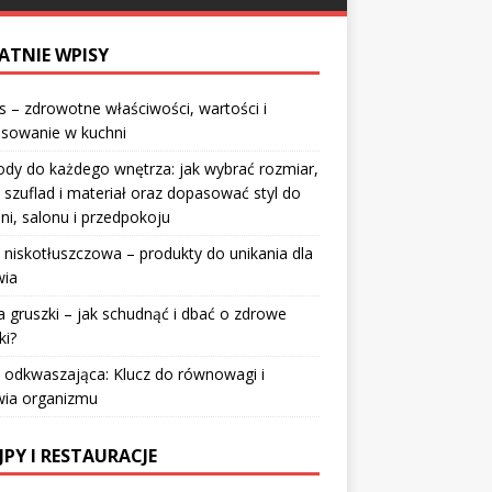
ATNIE WPISY
 – zdrowotne właściwości, wartości i
osowanie w kuchni
dy do każdego wnętrza: jak wybrać rozmiar,
 szuflad i materiał oraz dopasować styl do
lni, salonu i przedpokoju
 niskotłuszczowa – produkty do unikania dla
wia
a gruszki – jak schudnąć i dbać o zdrowe
ki?
 odkwaszająca: Klucz do równowagi i
wia organizmu
JPY I RESTAURACJE