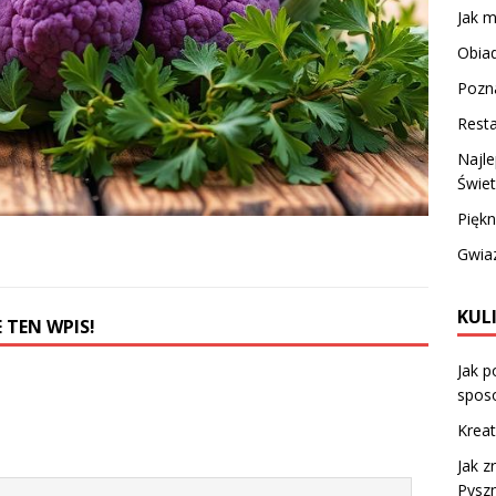
Jak 
Obiad
Pozn
Rest
Najle
Świe
Piękn
Gwiaz
KUL
 TEN WPIS!
Jak p
sposo
Krea
Jak z
Pyszn