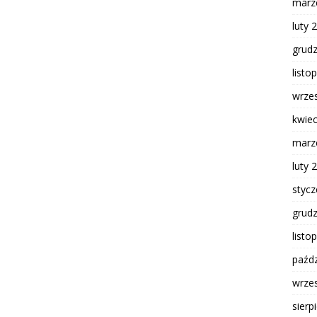
marz
luty 
grud
listo
wrze
kwie
marz
luty 
styc
grud
listo
paźdz
wrze
sierp