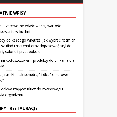
ATNIE WPISY
 – zdrowotne właściwości, wartości i
osowanie w kuchni
dy do każdego wnętrza: jak wybrać rozmiar,
 szuflad i materiał oraz dopasować styl do
lni, salonu i przedpokoju
 niskotłuszczowa – produkty do unikania dla
wia
a gruszki – jak schudnąć i dbać o zdrowe
ki?
 odkwaszająca: Klucz do równowagi i
wia organizmu
JPY I RESTAURACJE