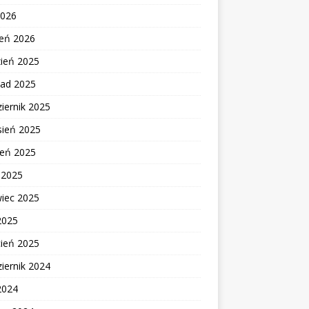
2026
zeń 2026
zień 2025
pad 2025
iernik 2025
sień 2025
ień 2025
c 2025
wiec 2025
2025
cień 2025
iernik 2024
2024