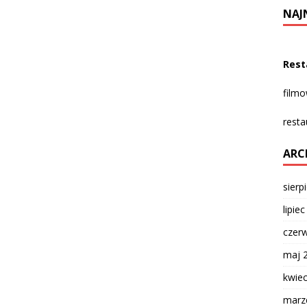
NAJ
Rest
film
resta
ARC
sierp
lipie
czer
maj 
kwie
marz