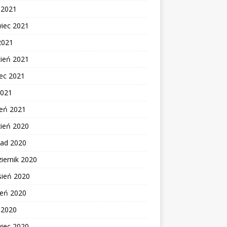
c 2021
wiec 2021
2021
cień 2021
ec 2021
2021
zeń 2021
zień 2020
pad 2020
iernik 2020
sień 2020
ień 2020
c 2020
wiec 2020