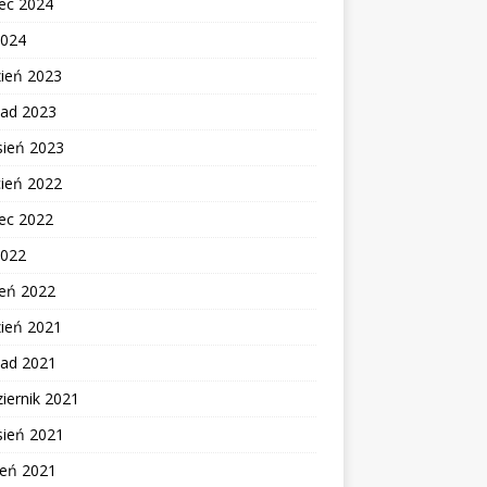
ec 2024
2024
zień 2023
pad 2023
sień 2023
cień 2022
ec 2022
2022
zeń 2022
zień 2021
pad 2021
iernik 2021
sień 2021
ień 2021