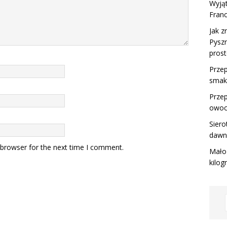
Wyjąt
Franc
Jak z
Pyszn
prost
Przep
smak
Przep
owoc
Siero
dawny
 browser for the next time I comment.
Mało 
kilo