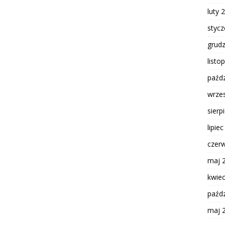
luty 
styc
grud
listo
paźdz
wrze
sierp
lipie
czer
maj 
kwie
paźdz
maj 