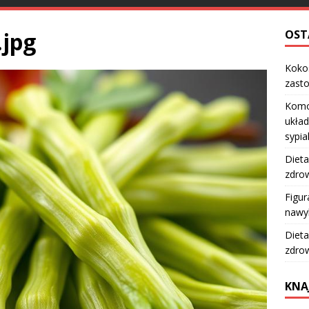
.jpg
OST
Kokos
zast
Komo
układ
sypia
Dieta
zdro
Figur
nawy
Dieta
zdro
KNA