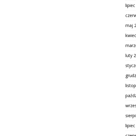
lipie
czer
maj 
kwie
marz
luty 
styc
grud
listo
paźdz
wrze
sierp
lipie
czer