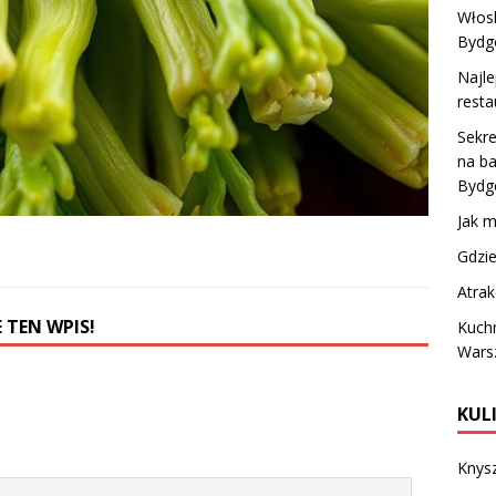
Włosk
Bydg
Najle
resta
Sekre
na ba
Bydg
Jak 
Gdzie
Atrak
 TEN WPIS!
Kuchn
Wars
KUL
Knysz