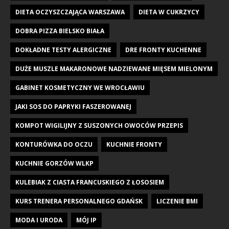
DIETA OCZYSZCZAJĄCA WARSZAWA
DIETA W CUKRZYCY
DOBRA PIZZA BIELSKO BIAŁA
DOKŁADNE TESTY ALERGICZNE
DRE FRONTY KUCHENNE
DUŻE MUSZLE MAKARONOWE NADZIEWANE MIĘSEM MIELONYM
GABINET KOSMETYCZNY WE WROCŁAWIU
JAKI SOS DO PAPRYKI FASZEROWANEJ
KOMPOT WIGILIJNY Z SUSZONYCH OWOCÓW PRZEPIS
KONTURÓWKA DO OCZU
KUCHNIE FRONTY
KUCHNIE GORZÓW WLKP
KULEBIAK Z CIASTA FRANCUSKIEGO Z ŁOSOSIEM
KURS TRENERA PERSONALNEGO GDAŃSK
LICZENIE BMI
MODA I URODA
MÓJ IP