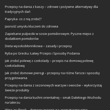
Przepisy na dania z kaszy – zdrowe i pożywne alternatywy dla
tradycyjnych dań
Papryka- co z nią zrobić?
Jasność umysłu kluczem do zdrowia
Zapiekane pulpeciki w sosie pomidorowym. Pyszne mięso z
dodatkiem pomidorów
Dieta wysokobłonnikowa – zasady i przepisy
Ryba po Grecku: Łatwy Przepis i Sposoby Podania
Jak zrobić polewę z czekolady – przepis na domową polewę
czekoladową
Jak zrobić domowe pierogi – przepisy na różne farsze i sposoby
przygotowania
Przepisy na dania z sezonowych warzyw i owoców – wykorzystaj
świeże produkty
Przepisy na dania kuchni orientalnej – smak Dalekiego Wschodu
na talerzu
Wino ze śliwek – domowy przepis na aromatyczne wino