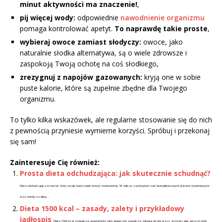
minut aktywności ma znaczenie!
,
pij więcej wody:
odpowiednie
nawodnienie organizmu
pomaga kontrolować apetyt.
To naprawdę takie proste
,
wybieraj owoce zamiast słodyczy:
owoce, jako
naturalnie słodka alternatywa, są o wiele zdrowsze i
zaspokoją Twoją ochotę na coś słodkiego,
zrezygnuj z napojów gazowanych:
kryją one w sobie
puste kalorie, które są zupełnie zbędne dla Twojego
organizmu.
To tylko kilka wskazówek, ale regularne stosowanie się do nich
z pewnością przyniesie wymierne korzyści. Spróbuj i przekonaj
się sam!
Zainteresuje Cię również:
Prosta dieta odchudzająca: jak skutecznie schudnąć?
Dieta odchudzająca to temat, który wciąż budzi wiele emocji i kontrowersji. W obliczu zachwytów nad skomplikowanymi planami żywieniowymi
oraz trendy na diety...
Dieta 1500 kcal – zasady, zalety i przykładowy
jadłospis
Dieta 1500 kcal zyskuje na popularności jako skuteczny sposób na zdrową utratę wagi, przyciągając uwagę osób