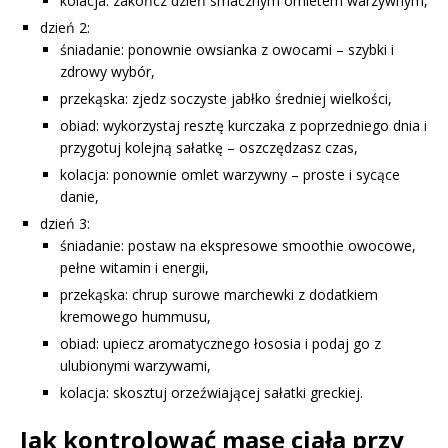
kolacja: zakończ dzień smacznym omletem warzywnym,
dzień 2:
śniadanie: ponownie owsianka z owocami – szybki i
zdrowy wybór,
przekąska: zjedz soczyste jabłko średniej wielkości,
obiad: wykorzystaj resztę kurczaka z poprzedniego dnia i
przygotuj kolejną sałatkę – oszczędzasz czas,
kolacja: ponownie omlet warzywny – proste i sycące
danie,
dzień 3:
śniadanie: postaw na ekspresowe smoothie owocowe,
pełne witamin i energii,
przekąska: chrup surowe marchewki z dodatkiem
kremowego hummusu,
obiad: upiecz aromatycznego łososia i podaj go z
ulubionymi warzywami,
kolacja: skosztuj orzeźwiającej sałatki greckiej.
Jak kontrolować masę ciała przy