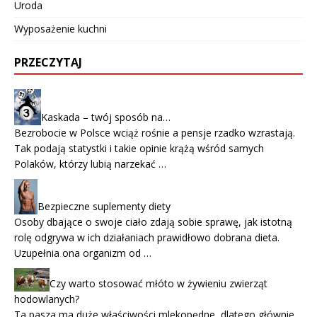
Uroda
Wyposażenie kuchni
PRZECZYTAJ
Kaskada – twój sposób na…
Bezrobocie w Polsce wciąż rośnie a pensje rzadko wzrastają.
Tak podają statystki i takie opinie krążą wśród samych
Polaków, którzy lubią narzekać …
Bezpieczne suplementy diety
Osoby dbające o swoje ciało zdają sobie sprawę, jak istotną
rolę odgrywa w ich działaniach prawidłowo dobrana dieta.
Uzupełnia ona organizm od …
Czy warto stosować młóto w żywieniu zwierząt
hodowlanych?
Ta pasza ma duże właściwości mlekopędne, dlatego głównie