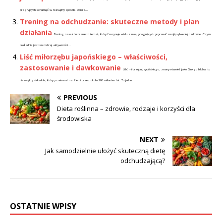
pragnących schudnąć w rozsądny sposób. Opiera...
Trening na odchudzanie: skuteczne metody i plan
działania
Trening na odchudzanie to temat, który fascynuje wielu z nas, pragnących poprawić swoją sylwetkę i zdrowie. Czym
dokładnie jest ten rodzaj aktywności...
Liść miłorzębu japońskiego – właściwości,
zastosowanie i dawkowanie
Liść miłorzębu japońskiego, znany również jako Ginkgo biloba, to
niezwykły składnik, który przetrwał na Ziemi przez około 200 milionów lat. To jedno...
PREVIOUS
Dieta roślinna – zdrowie, rodzaje i korzyści dla
środowiska
NEXT
Jak samodzielnie ułożyć skuteczną dietę
odchudzającą?
OSTATNIE WPISY