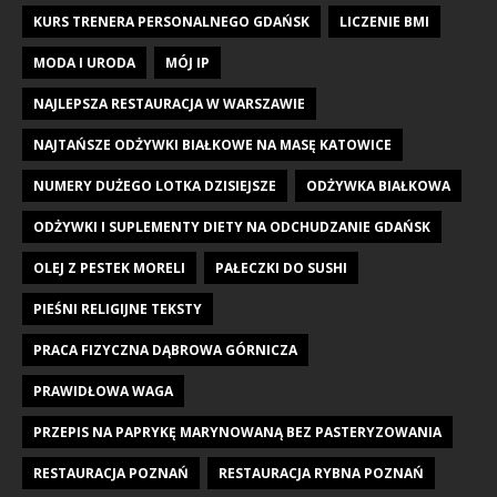
KURS TRENERA PERSONALNEGO GDAŃSK
LICZENIE BMI
MODA I URODA
MÓJ IP
NAJLEPSZA RESTAURACJA W WARSZAWIE
NAJTAŃSZE ODŻYWKI BIAŁKOWE NA MASĘ KATOWICE
NUMERY DUŻEGO LOTKA DZISIEJSZE
ODŻYWKA BIAŁKOWA
ODŻYWKI I SUPLEMENTY DIETY NA ODCHUDZANIE GDAŃSK
OLEJ Z PESTEK MORELI
PAŁECZKI DO SUSHI
PIEŚNI RELIGIJNE TEKSTY
PRACA FIZYCZNA DĄBROWA GÓRNICZA
PRAWIDŁOWA WAGA
PRZEPIS NA PAPRYKĘ MARYNOWANĄ BEZ PASTERYZOWANIA
RESTAURACJA POZNAŃ
RESTAURACJA RYBNA POZNAŃ