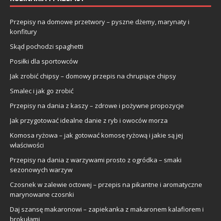
Przepisy na domowe przetwory – pyszne dżemy, marynaty i
konfitury
Skąd pochodzi spaghetti
Posiłki dla sportowców
Jak zrobić chipsy – domowy przepis na chrupiące chipsy
Smalec i jak go zrobić
Przepisy na dania z kaszy – zdrowe i pożywne propozycje
Jak przygotować idealne danie z ryb i owoców morza
Komosa ryżowa – jak gotować komosę ryżową i jakie są jej
właściwości
Przepisy na dania z warzywami prosto z ogródka – smaki
sezonowych warzyw
Czosnek w zalewie octowej – przepis na pikantne i aromatyczne
marynowane czosnki
Daj szansę makaronowi – zapiekanka z makaronem kalafiorem i
brokułami