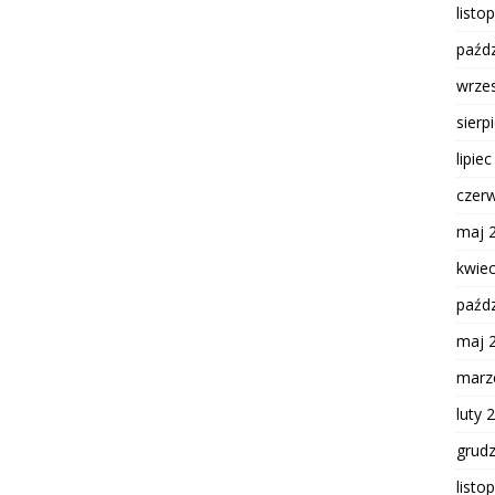
listo
paźdz
wrze
sierp
lipie
czer
maj 
kwie
paźdz
maj 
marz
luty 
grud
listo