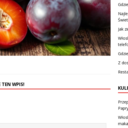
Gdzie
Najle
Świe
Jak z
Włosk
telef
Gdzie
Z do
Rest
 TEN WPIS!
KUL
Przep
Papr
Włosk
makar