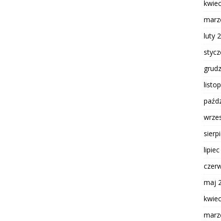
kwie
marz
luty 
styc
grud
listo
paźdz
wrze
sierp
lipie
czer
maj 
kwie
marz