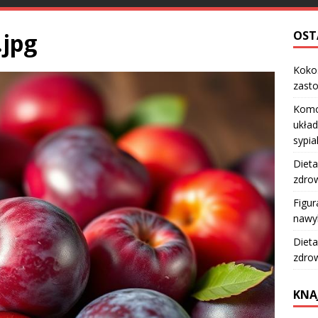
.jpg
OST
Kokos
zast
Komo
układ
sypia
Dieta
zdro
Figur
nawy
Dieta
zdro
KNA