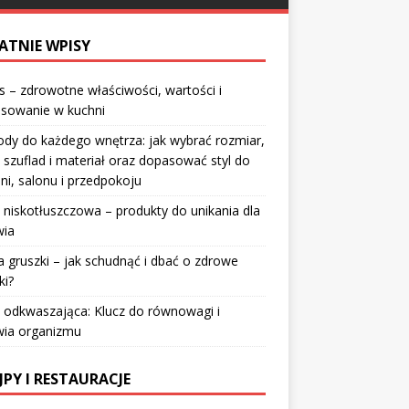
ATNIE WPISY
 – zdrowotne właściwości, wartości i
osowanie w kuchni
dy do każdego wnętrza: jak wybrać rozmiar,
 szuflad i materiał oraz dopasować styl do
lni, salonu i przedpokoju
 niskotłuszczowa – produkty do unikania dla
wia
a gruszki – jak schudnąć i dbać o zdrowe
ki?
 odkwaszająca: Klucz do równowagi i
wia organizmu
JPY I RESTAURACJE