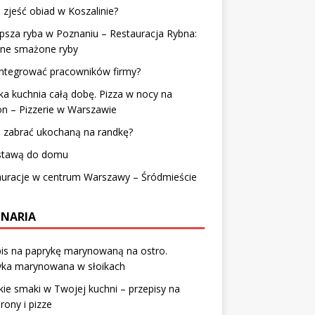
 zjeść obiad w Koszalinie?
psza ryba w Poznaniu – Restauracja Rybna:
tne smażone ryby
integrować pracowników firmy?
a kuchnia całą dobę. Pizza w nocy na
on – Pizzerie w Warszawie
 zabrać ukochaną na randkę?
stawą do domu
auracje w centrum Warszawy – Śródmieście
INARIA
is na paprykę marynowaną na ostro.
yka marynowana w słoikach
ie smaki w Twojej kuchni – przepisy na
ony i pizze