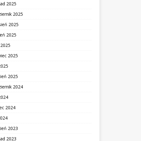
pad 2025
iernik 2025
sień 2025
ień 2025
c 2025
wiec 2025
2025
cień 2025
iernik 2024
2024
ec 2024
2024
zień 2023
pad 2023