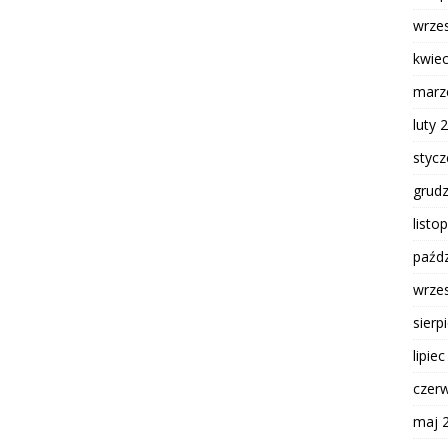
wrze
kwie
marz
luty 
styc
grud
listo
paźdz
wrze
sierp
lipie
czer
maj 