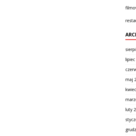
film
resta
ARC
sierp
lipie
czer
maj 
kwie
marz
luty 
styc
grud