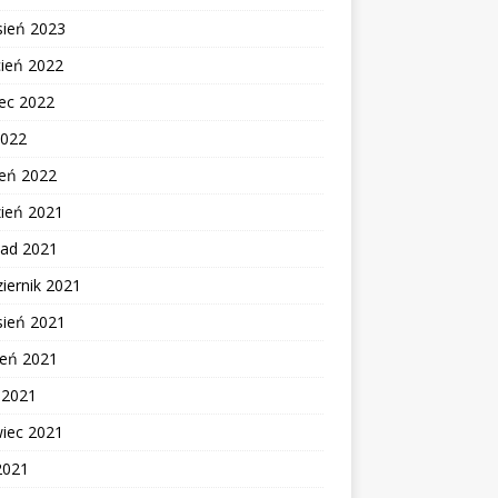
sień 2023
cień 2022
ec 2022
2022
zeń 2022
zień 2021
pad 2021
iernik 2021
sień 2021
ień 2021
c 2021
wiec 2021
2021