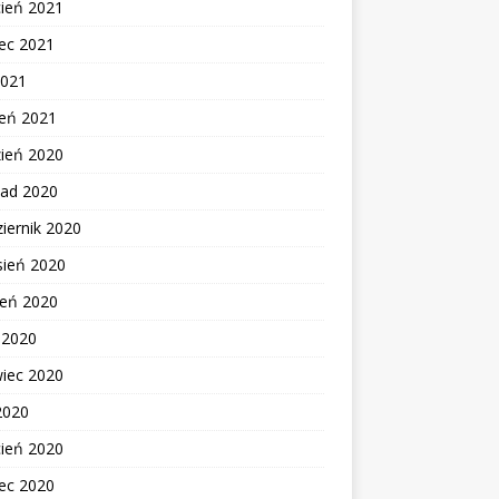
cień 2021
ec 2021
2021
zeń 2021
zień 2020
pad 2020
iernik 2020
sień 2020
ień 2020
c 2020
wiec 2020
2020
cień 2020
ec 2020