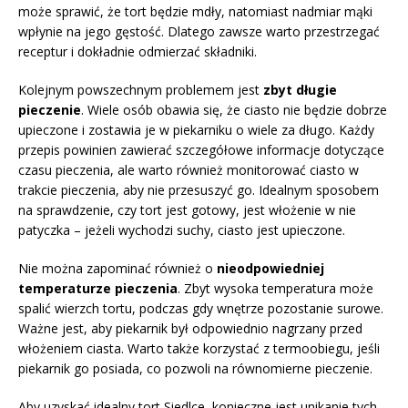
może sprawić, że tort będzie mdły, natomiast nadmiar mąki
wpłynie na jego gęstość. Dlatego zawsze warto przestrzegać
receptur i dokładnie odmierzać składniki.
Kolejnym powszechnym problemem jest
zbyt długie
pieczenie
. Wiele osób obawia się, że ciasto nie będzie dobrze
upieczone i zostawia je w piekarniku o wiele za długo. Każdy
przepis powinien zawierać szczegółowe informacje dotyczące
czasu pieczenia, ale warto również monitorować ciasto w
trakcie pieczenia, aby nie przesuszyć go. Idealnym sposobem
na sprawdzenie, czy tort jest gotowy, jest włożenie w nie
patyczka – jeżeli wychodzi suchy, ciasto jest upieczone.
Nie można zapominać również o
nieodpowiedniej
temperaturze pieczenia
. Zbyt wysoka temperatura może
spalić wierzch tortu, podczas gdy wnętrze pozostanie surowe.
Ważne jest, aby piekarnik był odpowiednio nagrzany przed
włożeniem ciasta. Warto także korzystać z termoobiegu, jeśli
piekarnik go posiada, co pozwoli na równomierne pieczenie.
Aby uzyskać idealny tort Siedlce, konieczne jest unikanie tych