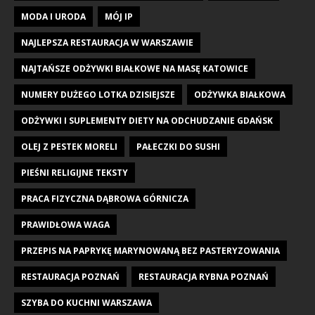
MODA I URODA
MÓJ IP
NAJLEPSZA RESTAURACJA W WARSZAWIE
NAJTAŃSZE ODŻYWKI BIAŁKOWE NA MASĘ KATOWICE
NUMERY DUŻEGO LOTKA DZISIEJSZE
ODŻYWKA BIAŁKOWA
ODŻYWKI I SUPLEMENTY DIETY NA ODCHUDZANIE GDAŃSK
OLEJ Z PESTEK MORELI
PAŁECZKI DO SUSHI
PIEŚNI RELIGIJNE TEKSTY
PRACA FIZYCZNA DĄBROWA GÓRNICZA
PRAWIDŁOWA WAGA
PRZEPIS NA PAPRYKĘ MARYNOWANĄ BEZ PASTERYZOWANIA
RESTAURACJA POZNAŃ
RESTAURACJA RYBNA POZNAŃ
SZYBA DO KUCHNI WARSZAWA