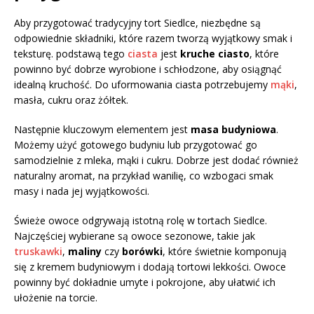
Aby przygotować tradycyjny tort Siedlce, niezbędne są
odpowiednie składniki, które razem tworzą wyjątkowy smak i
teksturę. podstawą tego
ciasta
jest
kruche ciasto
, które
powinno być dobrze wyrobione i schłodzone, aby osiągnąć
idealną kruchość. Do uformowania ciasta potrzebujemy
mąki
,
masła, cukru oraz żółtek.
Następnie kluczowym elementem jest
masa budyniowa
.
Możemy użyć gotowego budyniu lub przygotować go
samodzielnie z mleka, mąki i cukru. Dobrze jest dodać również
naturalny aromat, na przykład wanilię, co wzbogaci smak
masy i nada jej wyjątkowości.
Świeże owoce odgrywają istotną rolę w tortach Siedlce.
Najczęściej wybierane są owoce sezonowe, takie jak
truskawki
,
maliny
czy
borówki
, które świetnie komponują
się z kremem budyniowym i dodają tortowi lekkości. Owoce
powinny być dokładnie umyte i pokrojone, aby ułatwić ich
ułożenie na torcie.