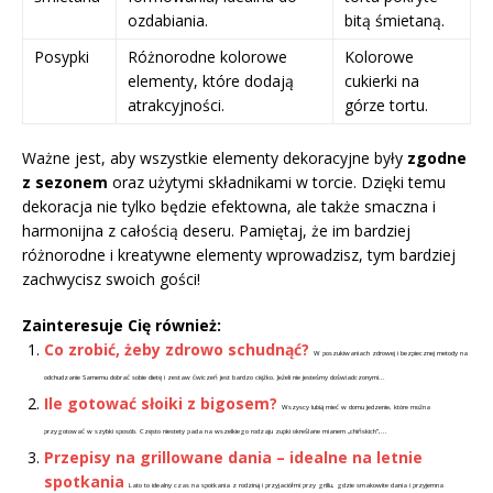
ozdabiania.
bitą śmietaną.
Posypki
Różnorodne kolorowe
Kolorowe
elementy, które dodają
cukierki na
atrakcyjności.
górze tortu.
Ważne jest, aby wszystkie elementy dekoracyjne były
zgodne
z sezonem
oraz użytymi składnikami w torcie. Dzięki temu
dekoracja nie tylko będzie efektowna, ale także smaczna i
harmonijna z całością deseru. Pamiętaj, że im bardziej
różnorodne i kreatywne elementy wprowadzisz, tym bardziej
zachwycisz swoich gości!
Zainteresuje Cię również:
Co zrobić, żeby zdrowo schudnąć?
W poszukiwaniach zdrowej i bezpiecznej metody na
odchudzanie Samemu dobrać sobie dietę i zestaw ćwiczeń jest bardzo ciężko. Jeżeli nie jesteśmy doświadczonymi...
Ile gotować słoiki z bigosem?
Wszyscy lubią mieć w domu jedzenie, które można
przygotować w szybki sposób. Często niestety pada na wszelkiego rodzaju zupki określane mianem „chińskich”,...
Przepisy na grillowane dania – idealne na letnie
spotkania
Lato to idealny czas na spotkania z rodziną i przyjaciółmi przy grillu, gdzie smakowite dania i przyjemna