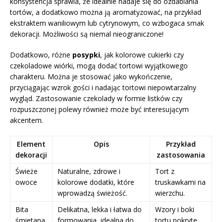
konsystencja sprawia, że idealnie nadaje się do ozdabiania
tortów, a dodatkowo można ją aromatyzować, na przykład
ekstraktem waniliowym lub cytrynowym, co wzbogaca smak
dekoracji. Możliwości są niemal nieograniczone!
Dodatkowo, różne
posypki
, jak kolorowe cukierki czy
czekoladowe wiórki, mogą dodać tortowi wyjątkowego
charakteru. Można je stosować jako wykończenie,
przyciągając wzrok gości i nadając tortowi niepowtarzalny
wygląd. Zastosowanie czekolady w formie listków czy
rozpuszczonej polewy również może być interesującym
akcentem.
Element
Opis
Przykład
dekoracji
zastosowania
Świeże
Naturalne, zdrowe i
Tort z
owoce
kolorowe dodatki, które
truskawkami na
wprowadzą świeżość.
wierzchu.
Bita
Delikatna, lekka i łatwa do
Wzory i boki
śmietana
formowania, idealna do
tortu pokryte