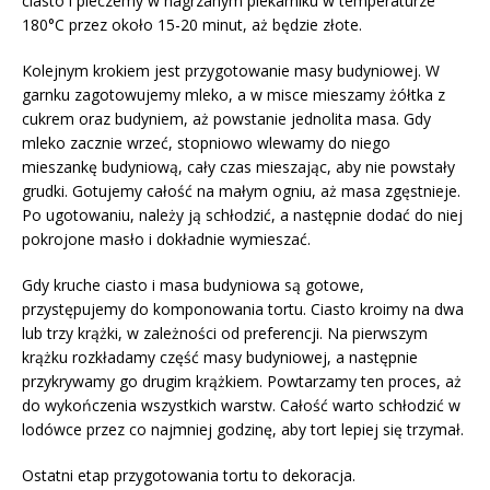
ciasto i pieczemy w nagrzanym piekarniku w temperaturze
180°C przez około 15-20 minut, aż będzie złote.
Kolejnym krokiem jest przygotowanie masy budyniowej. W
garnku zagotowujemy mleko, a w misce mieszamy żółtka z
cukrem oraz budyniem, aż powstanie jednolita masa. Gdy
mleko zacznie wrzeć, stopniowo wlewamy do niego
mieszankę budyniową, cały czas mieszając, aby nie powstały
grudki. Gotujemy całość na małym ogniu, aż masa zgęstnieje.
Po ugotowaniu, należy ją schłodzić, a następnie dodać do niej
pokrojone masło i dokładnie wymieszać.
Gdy kruche ciasto i masa budyniowa są gotowe,
przystępujemy do komponowania tortu. Ciasto kroimy na dwa
lub trzy krążki, w zależności od preferencji. Na pierwszym
krążku rozkładamy część masy budyniowej, a następnie
przykrywamy go drugim krążkiem. Powtarzamy ten proces, aż
do wykończenia wszystkich warstw. Całość warto schłodzić w
lodówce przez co najmniej godzinę, aby tort lepiej się trzymał.
Ostatni etap przygotowania tortu to dekoracja.