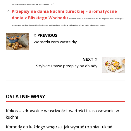
atmosfera tworzą niezapomniane wspomnienia. Choć...
Przepisy na dania kuchni tureckiej – aromatyczne
dania z Bliskiego Wschodu
Kuchnia turecka to prawdziwa uczta dla zmysłów, która zachwyca
bogactwem smaków i aromatów. Jej niezwykła różnorodność wynika z wielowiekowych wpływów kulturowych, które...
PREVIOUS
Woreczki zero waste diy
NEXT
Szybkie i łatwe przepisy na obiady
OSTATNIE WPISY
Kokos – zdrowotne właściwości, wartości i zastosowanie w
kuchni
Komody do każdego wnętrza: jak wybrać rozmiar, układ