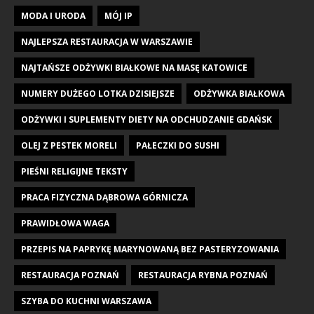
MODA I URODA
MÓJ IP
NAJLEPSZA RESTAURACJA W WARSZAWIE
NAJTAŃSZE ODŻYWKI BIAŁKOWE NA MASĘ KATOWICE
NUMERY DUŻEGO LOTKA DZISIEJSZE
ODŻYWKA BIAŁKOWA
ODŻYWKI I SUPLEMENTY DIETY NA ODCHUDZANIE GDAŃSK
OLEJ Z PESTEK MORELI
PAŁECZKI DO SUSHI
PIEŚNI RELIGIJNE TEKSTY
PRACA FIZYCZNA DĄBROWA GÓRNICZA
PRAWIDŁOWA WAGA
PRZEPIS NA PAPRYKĘ MARYNOWANĄ BEZ PASTERYZOWANIA
RESTAURACJA POZNAŃ
RESTAURACJA RYBNA POZNAŃ
SZYBA DO KUCHNI WARSZAWA