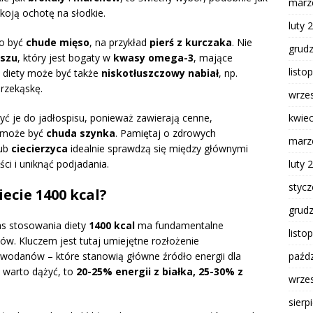
marz
okoją ochotę na słodkie.
luty 
no być
chude mięso
, na przykład
pierś z kurczaka
. Nie
grud
rszu
, który jest bogaty w
kwasy omega-3
, mające
listo
 diety może być także
niskotłuszczowy nabiał
, np.
przekąskę.
wrze
yć je do jadłospisu, ponieważ zawierają cenne,
kwie
ą może być
chuda szynka
. Pamiętaj o zdrowych
marz
ub
ciecierzyca
idealnie sprawdzą się między głównymi
ci i uniknąć podjadania.
luty 
styc
iecie 1400 kcal?
grud
s stosowania diety
1400 kcal
ma fundamentalne
listo
ów. Kluczem jest tutaj umiejętne rozłożenie
owodanów – które stanowią główne źródło energii dla
paźdz
 warto dążyć, to
20-25% energii z białka, 25-30% z
wrze
sierp