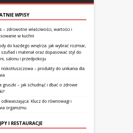
ATNIE WPISY
 – zdrowotne właściwości, wartości i
osowanie w kuchni
dy do każdego wnętrza: jak wybrać rozmiar,
 szuflad i materiał oraz dopasować styl do
lni, salonu i przedpokoju
 niskotłuszczowa – produkty do unikania dla
wia
a gruszki – jak schudnąć i dbać o zdrowe
ki?
 odkwaszająca: Klucz do równowagi i
wia organizmu
JPY I RESTAURACJE