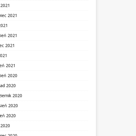
c 2021
wiec 2021
2021
cień 2021
ec 2021
2021
zeń 2021
zień 2020
pad 2020
iernik 2020
sień 2020
ień 2020
c 2020
wiec 2020