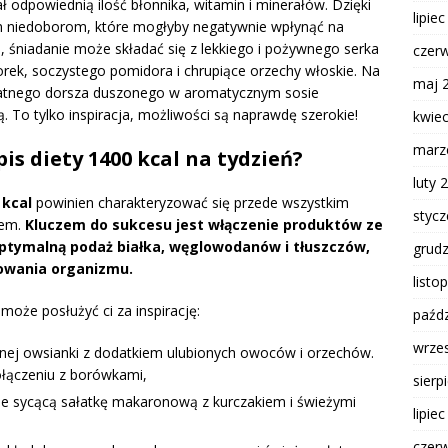
ał odpowiednią ilość błonnika, witamin i minerałów. Dzięki
lipie
m niedoborom, które mogłyby negatywnie wpłynąć na
 śniadanie może składać się z lekkiego i pożywnego serka
czer
rek, soczystego pomidora i chrupiące orzechy włoskie. Na
maj 
katnego dorsza duszonego w aromatycznym sosie
o tylko inspiracja, możliwości są naprawdę szerokie!
kwie
marz
pis diety 1400 kcal na tydzień?
luty 
 kcal
powinien charakteryzować się przede wszystkim
styc
iem.
Kluczem do sukcesu jest włączenie produktów ze
optymalną podaż białka, węglowodanów i tłuszczów,
grud
owania organizmu.
listo
może posłużyć ci za inspirację:
paźdz
wrze
nej owsianki z dodatkiem ulubionych owoców i orzechów.
łączeniu z borówkami,
sierp
le sycącą sałatkę makaronową z kurczakiem i świeżymi
lipie
czer