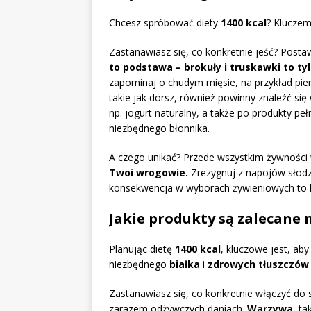
Chcesz spróbować diety
1400 kcal
? Kluczem
Zastanawiasz się, co konkretnie jeść? Post
to podstawa – brokuły i truskawki to ty
zapominaj o chudym mięsie, na przykład pier
takie jak dorsz, również powinny znaleźć s
np. jogurt naturalny, a także po produkty pełn
niezbędnego błonnika.
A czego unikać? Przede wszystkim żywności
Twoi wrogowie.
Zrezygnuj z napojów słodzo
konsekwencja w wyborach żywieniowych to kl
Jakie produkty są zalecane n
Planując dietę
1400 kcal
, kluczowe jest, ab
niezbędnego
białka
i
zdrowych tłuszczów
Zastanawiasz się, co konkretnie włączyć do
zarazem odżywczych daniach.
Warzywa
, ta