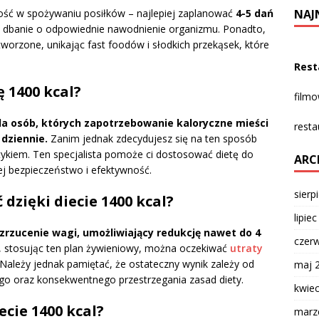
ność w spożywaniu posiłków – najlepiej zaplanować
4-5 dań
NAJ
ż dbanie o odpowiednie nawodnienie organizmu. Ponadto,
tworzone, unikając fast foodów i słodkich przekąsek, które
Rest
 1400 kcal?
film
la osób, których zapotrzebowanie kaloryczne mieści
resta
 dziennie.
Zanim jednak zdecydujesz się na ten sposób
etykiem. Ten specjalista pomoże ci dostosować dietę do
ARC
ej bezpieczeństwo i efektywność.
sierp
dzięki diecie 1400 kcal?
lipie
 zrzucenie wagi, umożliwiający redukcję nawet do 4
czer
 stosując ten plan żywieniowy, można oczekiwać
utraty
Należy jednak pamiętać, że ostateczny wynik zależy od
maj 
go oraz konsekwentnego przestrzegania zasad diety.
kwie
ecie 1400 kcal?
marz