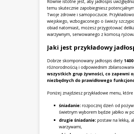
Równie istotne jest, aby jadłospis uwzględni
temu skutecznie zapobiegniesz potencjalny
Twoje zdrowie i samopoczucie. Przykładowo,
wiejskiego, wzbogaconego o świeży szczypio
obiad natomiast, możesz przygotować deli
warzywnym, serwowanego z komosą ryżową. T
Jaki jest przykładowy jadłos
Dobrze skomponowany jadłospis diety
1400
różnorodnością i odpowiednim zbilansowan
wszystkich grup żywności, co zapewni 
niezbędnych do prawidłowego funkcjon
Poniżej znajdziesz przykładowe menu, które 
śniadanie:
rozpocznij dzień od pożyw
świetnym wyborem będzie jabłko w po
drugie śniadanie:
postaw na lekką, a
warzywami,