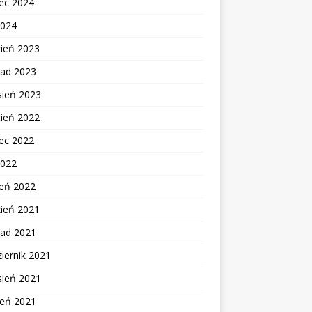
ec 2024
2024
zień 2023
pad 2023
sień 2023
cień 2022
ec 2022
2022
zeń 2022
zień 2021
pad 2021
iernik 2021
sień 2021
ień 2021