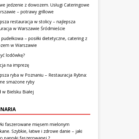
we jedzenie z dowozem. Usługi Cateringowe
szawie – potrawy grillowe
psza restauracja w stolicy – najlepsza
uracja w Warszawie Śródmieście
 pudełkowa – posiłki dietetyczne, catering z
zem w Warszawie
myć lodówkę?
cja na imprezę
psza ryba w Poznaniu – Restauracja Rybna:
tne smażone ryby
 w Bielsku Białej
INARIA
yki faszerowane mięsem mielonym
kane. Szybkie, łatwe i zdrowe danie – jaki
o papryki faszerowanej ?