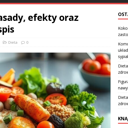
asady, efekty oraz
OST
spis
Kokos
zast
Dieta
0
Komo
układ
sypia
Dieta
zdro
Figur
nawy
Dieta
zdro
KNA