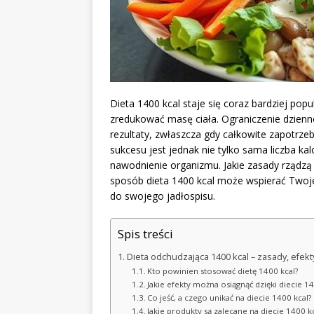
Dieta 1400 kcal staje się coraz bardziej p
zredukować masę ciała. Ograniczenie dzienn
rezultaty, zwłaszcza gdy całkowite zapotrze
sukcesu jest jednak nie tylko sama liczba ka
nawodnienie organizmu. Jakie zasady rządzą t
sposób dieta 1400 kcal może wspierać Two
do swojego jadłospisu.
Spis treści
Dieta odchudzająca 1400 kcal – zasady, efekty
Kto powinien stosować dietę 1400 kcal?
Jakie efekty można osiągnąć dzięki diecie 14
Co jeść, a czego unikać na diecie 1400 kcal?
Jakie produkty są zalecane na diecie 1400 kc