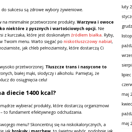
luty 
 do sukcesu są zdrowe wybory żywieniowe.
styc
aw na minimalnie przetworzone produkty.
Warzywa i owoce
grud
lko niektóre z pysznych i wartościowych opcji.
Nie
si z kurczaka, które jest doskonałym
źródłem białka
. Ryby,
listo
ię w Twoim menu. Warto sięgać po
niskotłuszczowy nabiał
,
paźdz
oziarniste, jak chleb pełnoziarnisty, które dostarczą Ci
wrze
sierp
 wysoko przetworzonej.
Tłuszcze trans i nasycone to
nych, białej mąki, słodyczy i alkoholu. Pamiętaj, że
lipie
ucz do osiągnięcia celu!
czer
a diecie 1400 kcal?
maj 
kwie
y mądrze wybierać produkty, które dostarczą organizmowi
– to fundament efektywnego odchudzania.
paźdz
maj 
 swojego menu? Skoncentruj się na niskokalorycznych, a
kie jak
brokuły
i
marchew
, to świetny wybór, podobnie jak