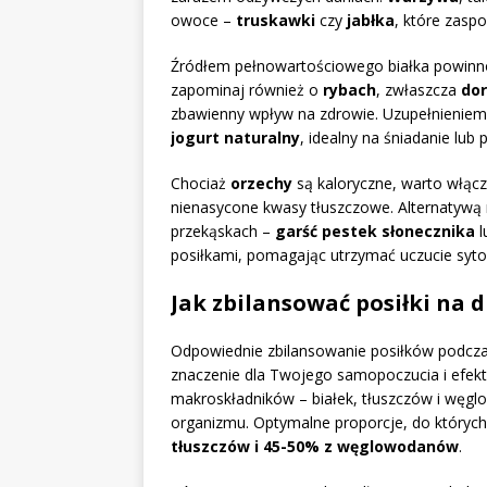
owoce –
truskawki
czy
jabłka
, które zasp
Źródłem pełnowartościowego białka powin
zapominaj również o
rybach
, zwłaszcza
do
zbawienny wpływ na zdrowie. Uzupełnieniem
jogurt naturalny
, idealny na śniadanie lub 
Chociaż
orzechy
są kaloryczne, warto włącz
nienasycone kwasy tłuszczowe. Alternatyw
przekąskach –
garść pestek słonecznika
l
posiłkami, pomagając utrzymać uczucie sytoś
Jak zbilansować posiłki na d
Odpowiednie zbilansowanie posiłków podcza
znaczenie dla Twojego samopoczucia i efekt
makroskładników – białek, tłuszczów i węgl
organizmu. Optymalne proporcje, do których
tłuszczów i 45-50% z węglowodanów
.