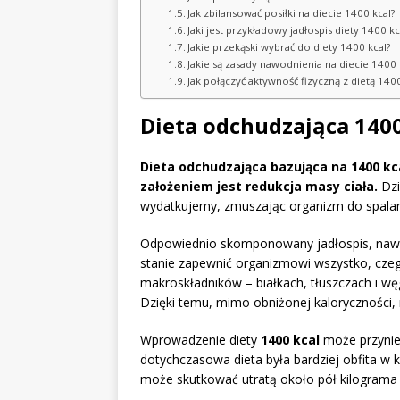
Jak zbilansować posiłki na diecie 1400 kcal?
Jaki jest przykładowy jadłospis diety 1400 kc
Jakie przekąski wybrać do diety 1400 kcal?
Jakie są zasady nawodnienia na diecie 1400 
Jak połączyć aktywność fizyczną z dietą 1400
Dieta odchudzająca 1400 
Dieta odchudzająca bazująca na 1400 kc
założeniem jest redukcja masy ciała.
Dzi
wydatkujemy, zmuszając organizm do spala
Odpowiednio skomponowany jadłospis, nawet
stanie zapewnić organizmowi wszystko, cz
makroskładników – białkach, tłuszczach i w
Dzięki temu, mimo obniżonej kalorycznośc
Wprowadzenie diety
1400 kcal
może przynieś
dotychczasowa dieta była bardziej obfita w 
może skutkować utratą około pół kilograma