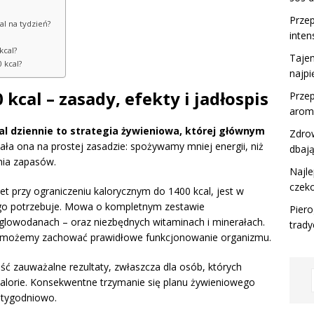
Przep
al na tydzień?
inte
kcal?
Taje
 kcal?
najp
kcal – zasady, efekty i jadłospis
Przep
aroma
al dziennie to strategia żywieniowa, której głównym
Zdrow
ała ona na prostej zasadzie: spożywamy mniej energii, niż
dbają
nia zapasów.
Najle
czeko
 przy ograniczeniu kalorycznym do 1400 kcal, jest w
ego potrzebuje. Mowa o kompletnym zestawie
Piero
ęglowodanach – oraz niezbędnych witaminach i minerałach.
trady
i, możemy zachować prawidłowe funkcjonowanie organizmu.
ć zauważalne rezultaty, zwłaszcza dla osób, których
kalorie. Konsekwentne trzymanie się planu żywieniowego
 tygodniowo.