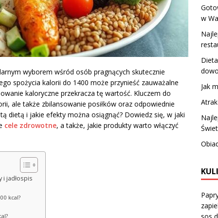
Goto
w War
Najle
resta
Dieta
dowo
opularnym wyborem wśród osób pragnących skutecznie
ego spożycia kalorii do 1400 może przynieść zauważalne
Jak 
bowanie kaloryczne przekracza tę wartość. Kluczem do
Atrak
lorii, ale także zbilansowanie posiłków oraz odpowiednie
ą dietą i jakie efekty można osiągnąć? Dowiedz się, w jaki
Najle
je
cele zdrowotne
, a także, jakie produkty warto włączyć
Świe
Obiad
KUL
 i jadłospis
Papr
00 kcal?
zapie
sos d
al?