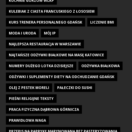
KUCHNIE GORZÓW WLKP
KULEBIAK Z CIASTA FRANCUSKIEGO Z ŁOSOSIEM
KURS TRENERA PERSONALNEGO GDAŃSK
LICZENIE BMI
MODA I URODA
MÓJ IP
NAJLEPSZA RESTAURACJA W WARSZAWIE
NAJTAŃSZE ODŻYWKI BIAŁKOWE NA MASĘ KATOWICE
NUMERY DUŻEGO LOTKA DZISIEJSZE
ODŻYWKA BIAŁKOWA
ODŻYWKI I SUPLEMENTY DIETY NA ODCHUDZANIE GDAŃSK
OLEJ Z PESTEK MORELI
PAŁECZKI DO SUSHI
PIEŚNI RELIGIJNE TEKSTY
PRACA FIZYCZNA DĄBROWA GÓRNICZA
PRAWIDŁOWA WAGA
PRZEPIS NA PAPRYKĘ MARYNOWANĄ BEZ PASTERYZOWANIA