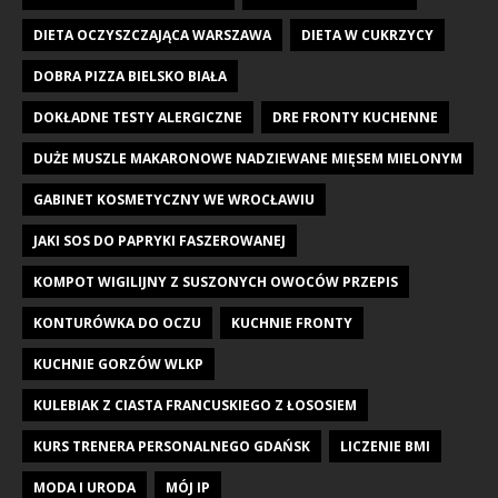
DIETA OCZYSZCZAJĄCA WARSZAWA
DIETA W CUKRZYCY
DOBRA PIZZA BIELSKO BIAŁA
DOKŁADNE TESTY ALERGICZNE
DRE FRONTY KUCHENNE
DUŻE MUSZLE MAKARONOWE NADZIEWANE MIĘSEM MIELONYM
GABINET KOSMETYCZNY WE WROCŁAWIU
JAKI SOS DO PAPRYKI FASZEROWANEJ
KOMPOT WIGILIJNY Z SUSZONYCH OWOCÓW PRZEPIS
KONTURÓWKA DO OCZU
KUCHNIE FRONTY
KUCHNIE GORZÓW WLKP
KULEBIAK Z CIASTA FRANCUSKIEGO Z ŁOSOSIEM
KURS TRENERA PERSONALNEGO GDAŃSK
LICZENIE BMI
MODA I URODA
MÓJ IP