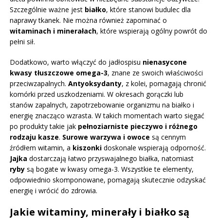
Szczególnie ważne jest
białko
, które stanowi budulec dla
naprawy tkanek. Nie można również zapominać o
witaminach i minerałach
, które wspierają ogólny powrót do
pełni sił.
Dodatkowo, warto włączyć do jadłospisu
nienasycone
kwasy tłuszczowe omega-3
, znane ze swoich właściwości
przeciwzapalnych.
Antyoksydanty
, z kolei, pomagają chronić
komórki przed uszkodzeniami. W okresach gorączki lub
stanów zapalnych, zapotrzebowanie organizmu na białko i
energię znacząco wzrasta. W takich momentach warto sięgać
po produkty takie jak
pełnoziarniste pieczywo i różnego
rodzaju kasze
.
Surowe warzywa i owoce
są cennym
źródłem witamin, a
kiszonki
doskonale wspierają odporność.
Jajka
dostarczają łatwo przyswajalnego białka, natomiast
ryby
są bogate w kwasy omega-3. Wszystkie te elementy,
odpowiednio skomponowane, pomagają skutecznie odzyskać
energię i wrócić do zdrowia.
Jakie witaminy, minerały i białko są