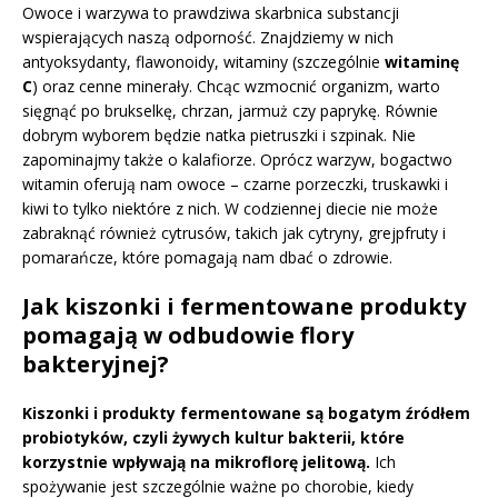
Owoce i warzywa to prawdziwa skarbnica substancji
wspierających naszą odporność. Znajdziemy w nich
antyoksydanty, flawonoidy, witaminy (szczególnie
witaminę
C
) oraz cenne minerały. Chcąc wzmocnić organizm, warto
sięgnąć po brukselkę, chrzan, jarmuż czy paprykę. Równie
dobrym wyborem będzie natka pietruszki i szpinak. Nie
zapominajmy także o kalafiorze. Oprócz warzyw, bogactwo
witamin oferują nam owoce – czarne porzeczki, truskawki i
kiwi to tylko niektóre z nich. W codziennej diecie nie może
zabraknąć również cytrusów, takich jak cytryny, grejpfruty i
pomarańcze, które pomagają nam dbać o zdrowie.
Jak kiszonki i fermentowane produkty
pomagają w odbudowie flory
bakteryjnej?
Kiszonki i produkty fermentowane są bogatym źródłem
probiotyków, czyli żywych kultur bakterii, które
korzystnie wpływają na mikroflorę jelitową.
Ich
spożywanie jest szczególnie ważne po chorobie, kiedy