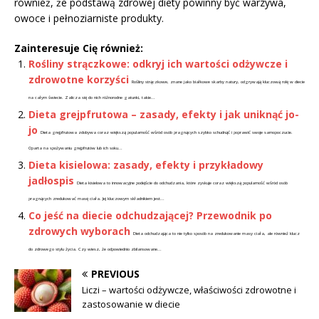
również, że podstawą zdrowej diety powinny być warzywa,
owoce i pełnoziarniste produkty.
Zainteresuje Cię również:
Rośliny strączkowe: odkryj ich wartości odżywcze i
zdrowotne korzyści
Rośliny strączkowe, znane jako białkowe skarby natury, odgrywają kluczową rolę w diecie
na całym świecie. Zalicza się do nich różnorodne gatunki, takie...
Dieta grejpfrutowa – zasady, efekty i jak uniknąć jo-
jo
Dieta grejpfrutowa zdobywa coraz większą popularność wśród osób pragnących szybko schudnąć i poprawić swoje samopoczucie.
Oparta na spożywaniu grejpfrutów lub ich soku...
Dieta kisielowa: zasady, efekty i przykładowy
jadłospis
Dieta kisielowa to innowacyjne podejście do odchudzania, które zyskuje coraz większą popularność wśród osób
pragnących zredukować masę ciała. Jej kluczowym składnikiem jest...
Co jeść na diecie odchudzającej? Przewodnik po
zdrowych wyborach
Dieta odchudzająca to nie tylko sposób na zredukowanie masy ciała, ale również klucz
do zdrowego stylu życia. Czy wiesz, że odpowiednio zbilansowane...
PREVIOUS
Liczi – wartości odżywcze, właściwości zdrowotne i
zastosowanie w diecie