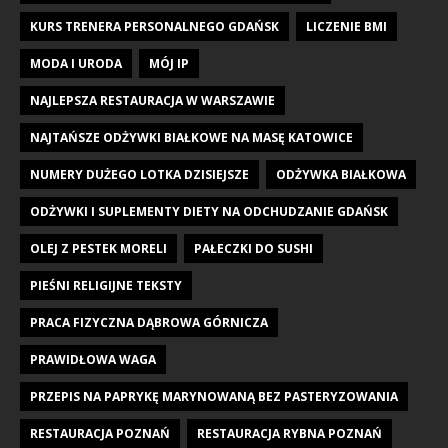
KURS TRENERA PERSONALNEGO GDAŃSK
LICZENIE BMI
MODA I URODA
MÓJ IP
NAJLEPSZA RESTAURACJA W WARSZAWIE
NAJTAŃSZE ODŻYWKI BIAŁKOWE NA MASĘ KATOWICE
NUMERY DUŻEGO LOTKA DZISIEJSZE
ODŻYWKA BIAŁKOWA
ODŻYWKI I SUPLEMENTY DIETY NA ODCHUDZANIE GDAŃSK
OLEJ Z PESTEK MORELI
PAŁECZKI DO SUSHI
PIEŚNI RELIGIJNE TEKSTY
PRACA FIZYCZNA DĄBROWA GÓRNICZA
PRAWIDŁOWA WAGA
PRZEPIS NA PAPRYKĘ MARYNOWANĄ BEZ PASTERYZOWANIA
RESTAURACJA POZNAŃ
RESTAURACJA RYBNA POZNAŃ