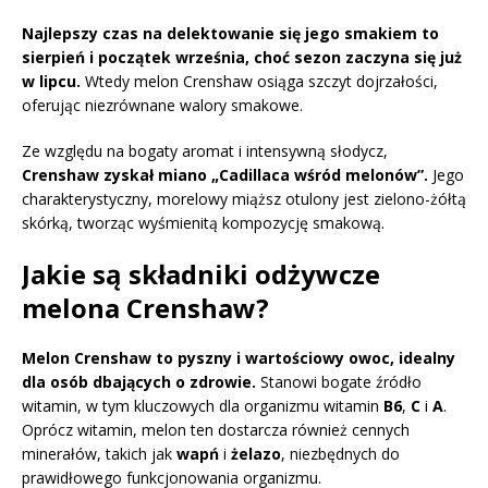
Najlepszy czas na delektowanie się jego smakiem to
sierpień i początek września, choć sezon zaczyna się już
w lipcu.
Wtedy melon Crenshaw osiąga szczyt dojrzałości,
oferując niezrównane walory smakowe.
Ze względu na bogaty aromat i intensywną słodycz,
Crenshaw zyskał miano „Cadillaca wśród melonów”.
Jego
charakterystyczny, morelowy miąższ otulony jest zielono-żółtą
skórką, tworząc wyśmienitą kompozycję smakową.
Jakie są składniki odżywcze
melona Crenshaw?
Melon Crenshaw to pyszny i wartościowy owoc, idealny
dla osób dbających o zdrowie.
Stanowi bogate źródło
witamin, w tym kluczowych dla organizmu witamin
B6
,
C
i
A
.
Oprócz witamin, melon ten dostarcza również cennych
minerałów, takich jak
wapń
i
żelazo
, niezbędnych do
prawidłowego funkcjonowania organizmu.