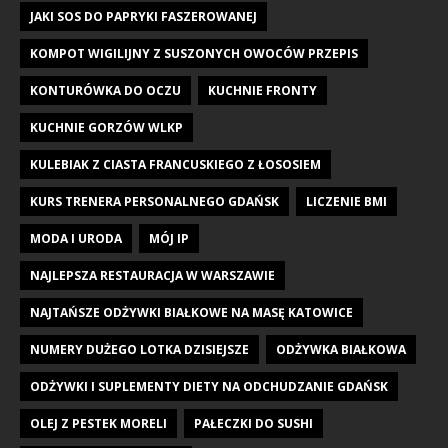
JAKI SOS DO PAPRYKI FASZEROWANEJ
KOMPOT WIGILIJNY Z SUSZONYCH OWOCÓW PRZEPIS
KONTURÓWKA DO OCZU
KUCHNIE FRONTY
KUCHNIE GORZÓW WLKP
KULEBIAK Z CIASTA FRANCUSKIEGO Z ŁOSOSIEM
KURS TRENERA PERSONALNEGO GDAŃSK
LICZENIE BMI
MODA I URODA
MÓJ IP
NAJLEPSZA RESTAURACJA W WARSZAWIE
NAJTAŃSZE ODŻYWKI BIAŁKOWE NA MASĘ KATOWICE
NUMERY DUŻEGO LOTKA DZISIEJSZE
ODŻYWKA BIAŁKOWA
ODŻYWKI I SUPLEMENTY DIETY NA ODCHUDZANIE GDAŃSK
OLEJ Z PESTEK MORELI
PAŁECZKI DO SUSHI