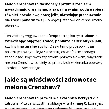
Melon Crenshaw to doskonały sprzymierzeniec w
nawadnianiu organizmu, a zawarta w nim woda wspiera
również prawidłową pracę jelit, ułatwiając przesuwanie
się treści pokarmowej.
Co więcej, stanowi on cenne źródło
błonnika.
Ten złożony węglowodan oferuje szereg korzyści.
Błonnik,
zwiększając objętość stolca, pobudza perystaltykę jelit,
czyli ich naturalne ruchy.
Dzięki temu procesowi, czas
pasażu jelitowego ulega skróceniu, co w efekcie pomaga
zapobiegać uciążliwym zaparciom. Jednym słowem, włączenie
melona Crenshaw do diety to prosty krok w kierunku poprawy
komfortu trawiennego.
Jakie są właściwości zdrowotne
melona Crenshaw?
Melon Crenshaw to prawdziwa skarbnica korzyści dla
zdrowia.
Przede wszystkim obfituje w
witaminę C
, która jest
niezastąpiona we wzmacnianiu odporności organizmu. Co