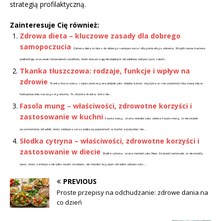
strategią profilaktyczną.
Zainteresuje Cię również:
Zdrowa dieta – kluczowe zasady dla dobrego
samopoczucia
Zdrowa dieta to klucz do dobrego samopoczucia i długotrwałego zdrowia. Współczesne badania
podkreślają znaczenie różnorodności posiłków, które dostarczają niezbędnych składników odżywczych, takich...
Tkanka tłuszczowa: rodzaje, funkcje i wpływ na
zdrowie
Tkanka tłuszczowa, często postrzegana jedynie jako zbędny balast, odgrywa w rzeczywistości kluczową rolę w
funkcjonowaniu naszego organizmu. To złożona tkanka, która nie...
Fasola mung – właściwości, zdrowotne korzyści i
zastosowanie w kuchni
Fasola mung, znana również jako zielona fasola mung, to niezwykle
wszechstronny składnik, który zdobywa coraz większą popularność w kuchni azjatyckiej i nie...
Słodka cytryna – właściwości, zdrowotne korzyści i
zastosowanie w diecie
Słodka cytryna, znana również jako New Zealand Lemonade, to niezwykły
owoc, który zachwyca nie tylko swoim smakiem, ale również bogatym składem odżywczym....
PREVIOUS
Proste przepisy na odchudzanie: zdrowe dania na
co dzień