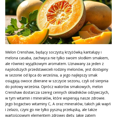
Melon Crenshaw, będący soczystą krzyżówką kantalupy i
melona casaba, zachwyca nie tylko swoim słodkim smakiem,
ale również wyjątkowym aromatem. Uznawany za jeden z
najsłodszych przedstawicieli rodziny melonów, jest dostępny
w sezonie od lipca do września, a jego najlepszy smak
osiągają owoce zbierane w szczycie sezonu, czyli od sierpnia
do połowy września. Oprócz walorów smakowych, melon
Crenshaw dostarcza szereg cennych składników odżywczych,
w tym witamin i minerałów, które wspierają nasze zdrowie.
Jego bogactwo witaminy C, A oraz minerałów, takich jak wapń
i żelazo, czyni go nie tylko pyszną przekąską, ale także
wartościowym elementem zdrowej diety. Jakie zatem