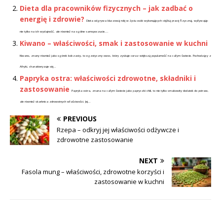
Dieta dla pracowników fizycznych – jak zadbać o
energię i zdrowie?
Dieta odgrywa kluczową rolę w życiu osób wykonujących ciężką pracę fizyczną, wpływając
nie tylko na ich wydajność, ale również na ogólne samopoczucie....
Kiwano – właściwości, smak i zastosowanie w kuchni
Kiwano, znany również jako ogórek kolczasty, to egzotyczny owoc, który zyskuje coraz większą popularność na całym świecie. Pochodzący z
Afryki, charakteryzuje się...
Papryka ostra: właściwości zdrowotne, składniki i
zastosowanie
Papryka ostra, znana na całym świecie jako papryczki chili, to nie tylko smakowity dodatek do potraw,
ale również skarbnica zdrowotnych właściwości. Jej...
PREVIOUS
Rzepa – odkryj jej właściwości odżywcze i
zdrowotne zastosowanie
NEXT
Fasola mung – właściwości, zdrowotne korzyści i
zastosowanie w kuchni