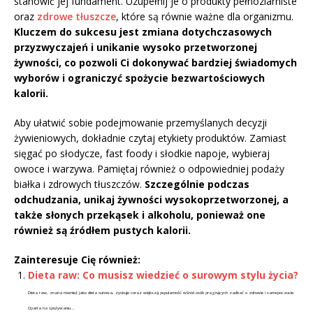
stanowić jej fundament. Uzupełnij je o produkty pełnoziarniste
oraz
zdrowe tłuszcze
, które są równie ważne dla organizmu.
Kluczem do sukcesu jest zmiana dotychczasowych
przyzwyczajeń i unikanie wysoko przetworzonej
żywności, co pozwoli Ci dokonywać bardziej świadomych
wyborów i ograniczyć spożycie bezwartościowych
kalorii.
Aby ułatwić sobie podejmowanie przemyślanych decyzji
żywieniowych, dokładnie czytaj etykiety produktów. Zamiast
sięgać po słodycze, fast foody i słodkie napoje, wybieraj
owoce i warzywa. Pamiętaj również o odpowiedniej podaży
białka i zdrowych tłuszczów.
Szczególnie podczas
odchudzania, unikaj żywności wysokoprzetworzonej, a
także słonych przekąsek i alkoholu, ponieważ one
również są źródłem pustych kalorii.
Zainteresuje Cię również:
Dieta raw: Co musisz wiedzieć o surowym stylu życia?
Dieta raw, znana również jako dieta surowa, zyskuje coraz większą popularność wśród osób pragnących zadbać o zdrowie i samopoczucie.
Oparta na spożywaniu...