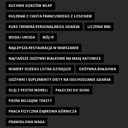
KUCHNIE GORZÓW WLKP
KULEBIAK Z CIASTA FRANCUSKIEGO Z ŁOSOSIEM
KURS TRENERA PERSONALNEGO GDAŃSK
LICZENIE BMI
MODA I URODA
MÓJ IP
NAJLEPSZA RESTAURACJA W WARSZAWIE
NAJTAŃSZE ODŻYWKI BIAŁKOWE NA MASĘ KATOWICE
NUMERY DUŻEGO LOTKA DZISIEJSZE
ODŻYWKA BIAŁKOWA
ODŻYWKI I SUPLEMENTY DIETY NA ODCHUDZANIE GDAŃSK
OLEJ Z PESTEK MORELI
PAŁECZKI DO SUSHI
PIEŚNI RELIGIJNE TEKSTY
PRACA FIZYCZNA DĄBROWA GÓRNICZA
PRAWIDŁOWA WAGA