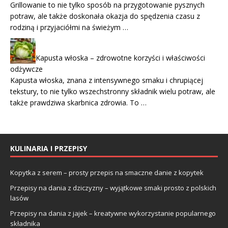
Grillowanie to nie tylko sposób na przygotowanie pysznych
potraw, ale także doskonała okazja do spędzenia czasu z
rodziną i przyjaciółmi na świeżym …
Kapusta włoska – zdrowotne korzyści i właściwości
odżywcze
Kapusta włoska, znana z intensywnego smaku i chrupiącej
tekstury, to nie tylko wszechstronny składnik wielu potraw, ale
także prawdziwa skarbnica zdrowia. To …
KULINARIA I PRZEPISY
Kopytka z serem – prosty przepis na smaczne danie z kopytek
Przepisy na dania z dziczyzny – wyjątkowe smaki prosto z polskich
lasów
Przepisy na dania z jajek – kreatywne wykorzystanie popularnego
składnika