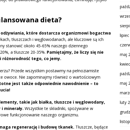
paźdz
wrze
ilansowana dieta?
sierp
 odżywiania, które dostarcza organizmowi bogactwa
lipie
kach, tłuszczach i węglowodanach, ale kluczowe są ich
czer
ny stanowić około 45-65% naszego dziennego
-20%, a tłuszcze 20-35%.
Pamiętajmy, że liczy się nie
maj 
 i różnorodność tego, co jemy.
kwie
lerzu? Przede wszystkim postawmy na pełnoziarniste
paźdz
ste owoce. Nie zapominajmy również o wartościowym
maj 
totne jest także odpowiednie nawodnienie – to
ucia!
marz
ementy, takie jak białka, tłuszcze i węglowodany,
luty 
 i minerały.
Wszystkie te składniki, spożywane w
grud
dłowe funkcjonowanie naszego organizmu.
listo
maga regenerację i budowę tkanek.
Tłuszcze, będące