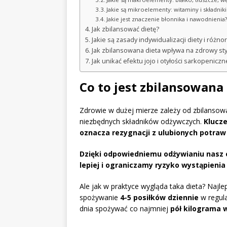
Jakie są mikroelementy: witaminy i składnik
Jakie jest znaczenie błonnika i nawodnienia
Jak zbilansować dietę?
Jakie są zasady indywidualizacji diety i róż
Jak zbilansowana dieta wpływa na zdrowy styl
Jak unikać efektu jojo i otyłości sarkopeniczn
Co to jest zbilansowana
Zdrowie w dużej mierze zależy od zbilansowa
niezbędnych składników odżywczych.
Klucze
oznacza rezygnacji z ulubionych potraw
Dzięki odpowiedniemu odżywianiu nasz 
lepiej i ograniczamy ryzyko wystąpienia
Ale jak w praktyce wygląda taka dieta? Najlep
spożywanie
4-5 posiłków dziennie
w regula
dnia spożywać co najmniej
pół kilograma 