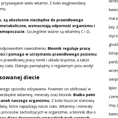
wrze
 przyswajanie wielu witamin. Z kolei węglowodany
zmu.
kwie
marz
ły, są absolutnie niezbędne do prawidłowego
 metaboliczne, wzmacniają odporność organizmu i
luty 
amopoczucie.
Szczególnie ważne są witaminy C i D,
styc
grud
 i odpowiednim nawodnieniu.
Błonnik reguluje pracę
listo
ości i pomaga w utrzymaniu prawidłowego poziomu
o prawidłowej pracy nerek i układu krążenia, a także
paźdz
y ciała. Dlatego pamiętajmy o regularnym piciu wody!
wrze
sowanej diecie
sierp
lipie
wanego sposobu odżywiania. Powinien on obfitować w
 niezbędne witaminy, minerały oraz błonnik.
Białko pełni
czer
tkanek naszego organizmu.
Z kolei tłuszcze stanowią
maj 
any, które napędzają nasze ciało. Witaminy i minerały
h procesów zachodzących w organizmie, a błonnik dba o
kwie
asza dieta dostarczała wszystkich tych cennych