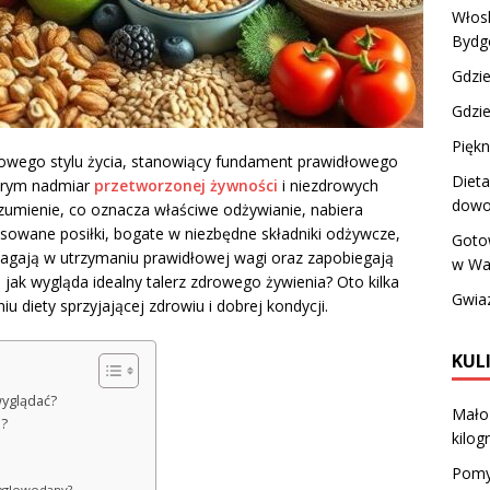
Włosk
Bydg
Gdzie
Gdzie
Piękn
rowego stylu życia, stanowiący fundament prawidłowego
Dieta
tórym nadmiar
przetworzonej żywności
i niezdrowych
dowo
umienie, co oznacza właściwe odżywianie, nabiera
sowane posiłki, bogate w niezbędne składniki odżywcze,
Goto
omagają w utrzymaniu prawidłowej wagi oraz zapobiegają
w War
jak wygląda idealny talerz zdrowego żywienia? Oto kilka
Gwiaz
 diety sprzyjającej zdrowiu i dobrej kondycji.
KUL
wyglądać?
Mało 
a?
kilo
Pomy
węglowodany?