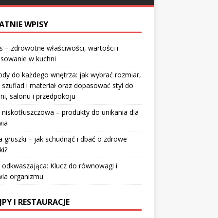
ATNIE WPISY
 – zdrowotne właściwości, wartości i
osowanie w kuchni
dy do każdego wnętrza: jak wybrać rozmiar,
 szuflad i materiał oraz dopasować styl do
lni, salonu i przedpokoju
 niskotłuszczowa – produkty do unikania dla
wia
a gruszki – jak schudnąć i dbać o zdrowe
ki?
 odkwaszająca: Klucz do równowagi i
wia organizmu
JPY I RESTAURACJE