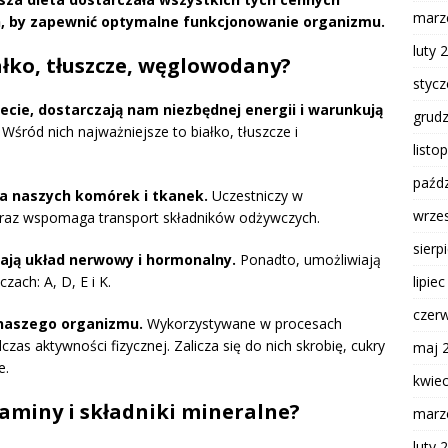
marz
, by zapewnić optymalne funkcjonowanie organizmu.
luty 
łko, tłuszcze, węglowodany?
styc
cie, dostarczają nam niezbędnej energii i warunkują
grud
Wśród nich najważniejsze to białko, tłuszcze i
listo
paźdz
a naszych komórek i tkanek.
Uczestniczy w
wrze
oraz wspomaga transport składników odżywczych.
sierp
rają układ nerwowy i hormonalny.
Ponadto, umożliwiają
zach: A, D, E i K.
lipie
czer
naszego organizmu.
Wykorzystywane w procesach
zas aktywności fizycznej. Zalicza się do nich skrobię, cukry
maj 
e.
kwie
aminy i składniki mineralne?
marz
luty 