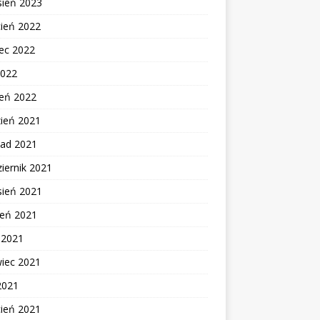
sień 2023
cień 2022
ec 2022
2022
zeń 2022
zień 2021
pad 2021
iernik 2021
sień 2021
ień 2021
c 2021
wiec 2021
2021
cień 2021