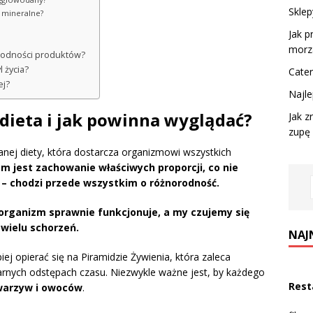
Sklep
i mineralne?
?
Jak p
morz
norodności produktów?
 życia?
Cate
ej?
Najle
 dieta i jak powinna wyglądać?
Jak z
zupę
nej diety, która dostarcza organizmowi wszystkich
m jest zachowanie właściwych proporcji, co nie
 – chodzi przede wszystkim o różnorodność.
organizm sprawnie funkcjonuje, a my czujemy się
 wielu schorzeń.
NAJ
iej opierać się na Piramidzie Żywienia, która zaleca
rnych odstępach czasu. Niezwykle ważne jest, by każdego
Rest
warzyw i owoców
.