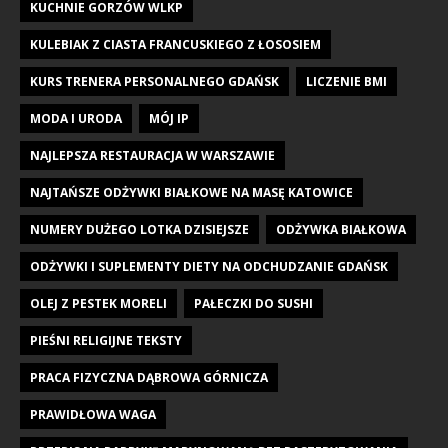
KUCHNIE GORZÓW WLKP
KULEBIAK Z CIASTA FRANCUSKIEGO Z ŁOSOSIEM
KURS TRENERA PERSONALNEGO GDAŃSK
LICZENIE BMI
MODA I URODA
MÓJ IP
NAJLEPSZA RESTAURACJA W WARSZAWIE
NAJTAŃSZE ODŻYWKI BIAŁKOWE NA MASĘ KATOWICE
NUMERY DUŻEGO LOTKA DZISIEJSZE
ODŻYWKA BIAŁKOWA
ODŻYWKI I SUPLEMENTY DIETY NA ODCHUDZANIE GDAŃSK
OLEJ Z PESTEK MORELI
PAŁECZKI DO SUSHI
PIEŚNI RELIGIJNE TEKSTY
PRACA FIZYCZNA DĄBROWA GÓRNICZA
PRAWIDŁOWA WAGA