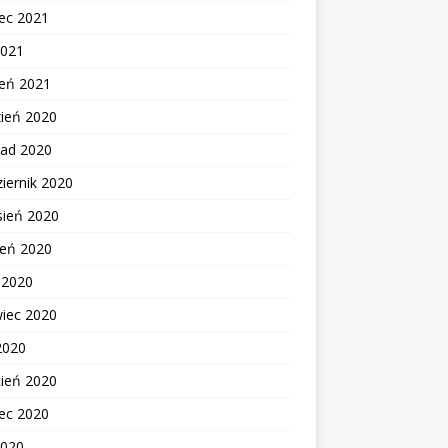
ec 2021
2021
zeń 2021
zień 2020
pad 2020
iernik 2020
sień 2020
ień 2020
c 2020
wiec 2020
2020
cień 2020
ec 2020
2020