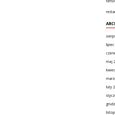
film
resta
ARC
sierp
lipie
czer
maj 
kwie
marz
luty 
styc
grud
listo