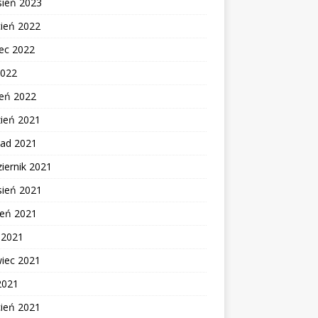
sień 2023
cień 2022
ec 2022
2022
zeń 2022
zień 2021
pad 2021
iernik 2021
sień 2021
ień 2021
c 2021
wiec 2021
2021
cień 2021