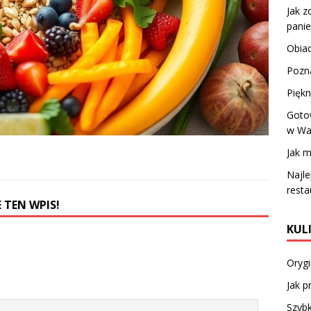
Jak 
panie
Obiad
Pozn
Piękn
Goto
w War
Jak 
Najle
resta
 TEN WPIS!
KUL
Orygi
Jak p
Szybk