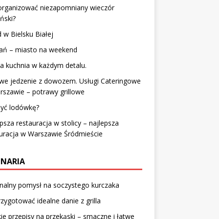
zorganizować niezapomniany wieczór
ński?
 w Bielsku Białej
ań – miasto na weekend
a kuchnia w każdym detalu.
we jedzenie z dowozem. Usługi Cateringowe
szawie – potrawy grillowe
myć lodówkę?
psza restauracja w stolicy – najlepsza
uracja w Warszawie Śródmieście
INARIA
nalny pomysł na soczystego kurczaka
rzygotować idealne danie z grilla
ie przepisy na przekąski – smaczne i łatwe