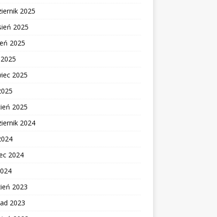
iernik 2025
sień 2025
ień 2025
c 2025
wiec 2025
2025
cień 2025
iernik 2024
2024
ec 2024
2024
zień 2023
pad 2023