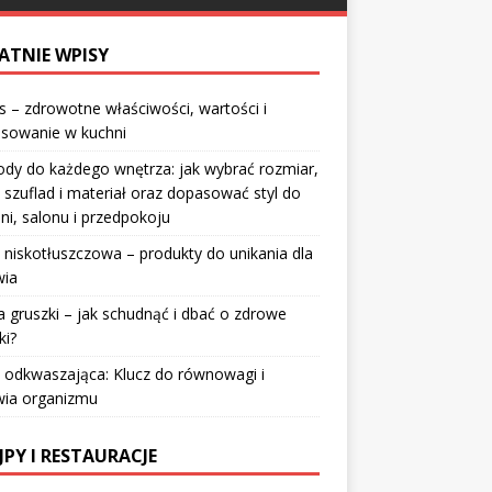
ATNIE WPISY
 – zdrowotne właściwości, wartości i
osowanie w kuchni
dy do każdego wnętrza: jak wybrać rozmiar,
 szuflad i materiał oraz dopasować styl do
lni, salonu i przedpokoju
 niskotłuszczowa – produkty do unikania dla
wia
a gruszki – jak schudnąć i dbać o zdrowe
ki?
 odkwaszająca: Klucz do równowagi i
wia organizmu
JPY I RESTAURACJE