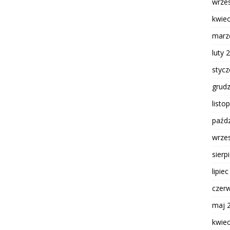
wrze
kwie
marz
luty 
styc
grud
listo
paźdz
wrze
sierp
lipie
czer
maj 
kwie