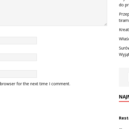
do p
Przep
tirami
Krea
Właśc
Suró
Wyją
 browser for the next time I comment.
NAJ
Rest