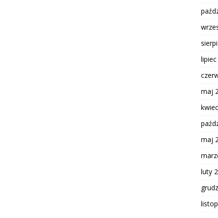
paźdz
wrze
sierp
lipie
czer
maj 
kwie
paźdz
maj 
marz
luty 
grud
listo