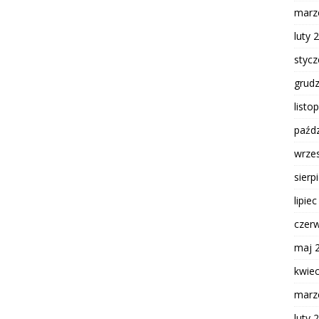
marz
luty 
styc
grud
listo
paźdz
wrze
sierp
lipie
czer
maj 
kwie
marz
luty 