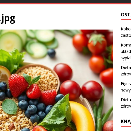
.jpg
OST
Kokos
zast
Komo
układ
sypia
Dieta
zdro
Figur
nawy
Dieta
zdro
KNA