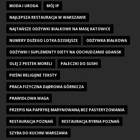
MODA I URODA
MÓJ IP
NAJLEPSZA RESTAURACJA W WARSZAWIE
NAJTAŃSZE ODŻYWKI BIAŁKOWE NA MASĘ KATOWICE
NUMERY DUŻEGO LOTKA DZISIEJSZE
ODŻYWKA BIAŁKOWA
ODŻYWKI I SUPLEMENTY DIETY NA ODCHUDZANIE GDAŃSK
OLEJ Z PESTEK MORELI
PAŁECZKI DO SUSHI
PIEŚNI RELIGIJNE TEKSTY
PRACA FIZYCZNA DĄBROWA GÓRNICZA
PRAWIDŁOWA WAGA
PRZEPIS NA PAPRYKĘ MARYNOWANĄ BEZ PASTERYZOWANIA
RESTAURACJA POZNAŃ
RESTAURACJA RYBNA POZNAŃ
SZYBA DO KUCHNI WARSZAWA