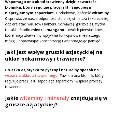
Wspomaga ona układ trawienny dzięki zawartości
błonnika, który reguluje pracę jelit i zapobiega
nieprzyjemnym zaparciom.
Dodatkowo, obfitość
witaminy
C
sprawia, że nasza odporność staje się silniejsza i skuteczniej
odpiera ataki wirusów i bakterii. Co więcej, gruszka azjatycka
to także źródło
miedzi i manganu
– dwóch pierwiastków,
które mają zbawienny wpływ na funkcjonowanie naszego
mózgu, poprawiając koncentrację i wspomagając pamięć.
Jaki jest wpływ gruszki azjatyckiej na
układ pokarmowy i trawienie?
Gruszka azjatycka to pyszny i naturalny sposób na
wsparcie układu trawiennego
.
Zawiera ona błonnik, który
reguluje pracę jelit, zapobiega zaparciom i wspiera procesy
trawienne.
Jakie
witaminy i minerały
znajdują się w
gruszce azjatyckiej?