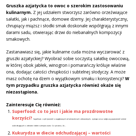
Gruszka azjatycka to owoc o szerokim zastosowaniu
kulinarnym.
Z jej udziałem stworzysz zarówno orzeźwiające
sałatki, jak i pachnące, domowe dżemy. Jej charakterystyczny,
chrupiący miąższ i słodki smak doskonale współgrają z innymi
darami sadu, otwierając drzwi do niebanalnych kompozycji
smakowych.
Zastanawiasz się, jakie kulinarne cuda można wyczarować z
gruszki azjatyckiej? Wyobraź sobie soczystą sałatkę owocową,
w której obok jabłek, winogron i pomarańczy króluje właśnie
ona, dodając całości chrupkości i subtelnej słodyczy. A może
masz ochotę na dżem o wyjątkowym smaku i konsystencji?
W
tym przypadku gruszka azjatycka również okaże się
niezastąpiona.
Zainteresuje Cię również:
Superfood: co to jest i jakie ma prozdrowotne
korzyści?
Superfood, czyli żywność o wyjątkowych właściwościach zdrowotnych, zyskuje coraz większą popularność wśród
osób dbających o zdrowie i dobre samopoczucie. Co sprawia, że...
Kukurydza w diecie odchudzającej – wartości