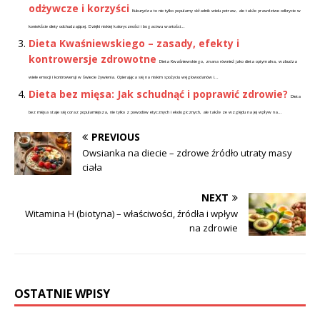
odżywcze i korzyści
Kukurydza to nie tylko popularny składnik wielu potraw, ale także prawdziwe odkrycie w
kontekście diety odchudzającej. Dzięki niskiej kaloryczności i bogactwu wartości...
Dieta Kwaśniewskiego – zasady, efekty i
kontrowersje zdrowotne
Dieta Kwaśniewskiego, znana również jako dieta optymalna, wzbudza
wiele emocji i kontrowersji w świecie żywienia. Opierająca się na niskim spożyciu węglowodanów i...
Dieta bez mięsa: Jak schudnąć i poprawić zdrowie?
Dieta
bez mięsa staje się coraz popularniejsza, nie tylko z powodów etycznych i ekologicznych, ale także ze względu na jej wpływ na...
PREVIOUS
Owsianka na diecie – zdrowe źródło utraty masy
ciała
NEXT
Witamina H (biotyna) – właściwości, źródła i wpływ
na zdrowie
OSTATNIE WPISY