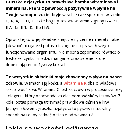
Gruszka azjatycka to prawdziwa bomba witaminowa i
mineralna, która z pewnością pozytywnie wpłynie na
Twoje samopoczucie.
Kryje w sobie całe spektrum witamin:
C, K, A, E i D, a także bogaty zestaw witamin z grupy B – B1,
B2, B3, B4, B5, B6 i B9.
Oprócz tego, w jej składzie znajdziemy cenne minerały, takie
jak wapń, magnez i potas, niezbędne do prawidłowego
funkcjonowania organizmu. Nie można zapomnieć również o
fosforze, cynku, miedzi, manganie oraz selenie, które
dopełniają ten odżywczy koktajl.
Te wszystkie składniki mają zbawienny wpływ na nasze
zdrowie.
Wzmacniają kości, a
witamina K
dba o właściwą
krzepliwość krwi. Witamina C jest kluczowa w procesie syntezy
kolagenu, który odpowiada za elastyczność skóry i stawów. Z
kolei potas pomaga utrzymać prawidłowe ciśnienie krwi.
Jednym słowem, gruszka azjatycka to pyszny i naturalny
sposób na to, by zadbać o siebie od wewnątrz!
Jakie są wartości odżywcze