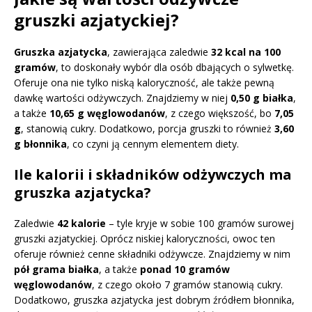
gruszki azjatyckiej?
Gruszka azjatycka
, zawierająca zaledwie
32 kcal na 100
gramów
, to doskonały wybór dla osób dbających o sylwetkę.
Oferuje ona nie tylko niską kaloryczność, ale także pewną
dawkę wartości odżywczych. Znajdziemy w niej
0,50 g białka
,
a także
10,65 g węglowodanów
, z czego większość, bo
7,05
g
, stanowią cukry. Dodatkowo, porcja gruszki to również
3,60
g błonnika
, co czyni ją cennym elementem diety.
Ile kalorii i składników odżywczych ma
gruszka azjatycka?
Zaledwie
42 kalorie
– tyle kryje w sobie 100 gramów surowej
gruszki azjatyckiej. Oprócz niskiej kaloryczności, owoc ten
oferuje również cenne składniki odżywcze. Znajdziemy w nim
pół grama białka
, a także
ponad 10 gramów
węglowodanów
, z czego około 7 gramów stanowią cukry.
Dodatkowo, gruszka azjatycka jest dobrym źródłem błonnika,