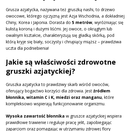
Grusza azjatycka, nazywana też gruszką nashi, to drzewo
owocowe, którego ojczyzną jest Azja Wschodnia, a dokładniej
Chiny, Korea i Japonia. Dorasta do
5 metrów
, wyróżniając się
kulistą koroną i dużymi liśćmi. Jej owoce, o okrągłym lub
owalnym kształcie, charakteryzują się gładką skórką, pod
którą kryje się biały, soczysty i chrupiący miąższ – prawdziwa
uczta dla podniebienia!
Jakie są właściwości zdrowotne
gruszki azjatyckiej?
Gruszka azjatycka to prawdziwy skarb wśród owoców,
oferujący bogactwo korzyści dla zdrowia. Jest
źródłem
błonnika, witamin C i K, miedzi oraz manganu
, które
kompleksowo wspierają funkcjonowanie organizmu.
Wysoka zawartość błonnika
w gruszce azjatyckiej wspiera
prawidłowe trawienie i reguluje pracę jelit, zapobiegając
zaparciom oraz pomagając w utrzymaniu zdrowej flory