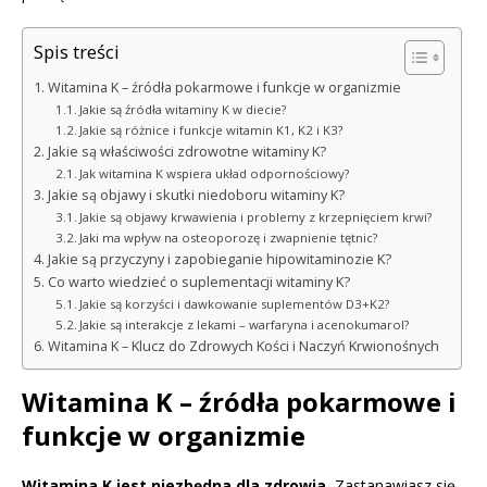
Spis treści
Witamina K – źródła pokarmowe i funkcje w organizmie
Jakie są źródła witaminy K w diecie?
Jakie są różnice i funkcje witamin K1, K2 i K3?
Jakie są właściwości zdrowotne witaminy K?
Jak witamina K wspiera układ odpornościowy?
Jakie są objawy i skutki niedoboru witaminy K?
Jakie są objawy krwawienia i problemy z krzepnięciem krwi?
Jaki ma wpływ na osteoporozę i zwapnienie tętnic?
Jakie są przyczyny i zapobieganie hipowitaminozie K?
Co warto wiedzieć o suplementacji witaminy K?
Jakie są korzyści i dawkowanie suplementów D3+K2?
Jakie są interakcje z lekami – warfaryna i acenokumarol?
Witamina K – Klucz do Zdrowych Kości i Naczyń Krwionośnych
Witamina K – źródła pokarmowe i
funkcje w organizmie
Witamina K jest niezbędna dla zdrowia.
Zastanawiasz się,