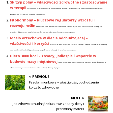
Skrzyp polny – właściwości zdrowotne i zastosowanie
w terapii
Skrzyp polny, znany od wieków w ziołolecznictwie, to roślina, która skrywa w sobie wiele cennych właściwości
zdrowotnych. Bogaty w krzemionkę, witaminę C...
Fitohormony – kluczowe regulatorzy wzrostu i
rozwoju roślin
Fitohormony, choć niewidoczne gołym okiem, odgrywają kluczową rolę w życiu roślin, sterując ich
wzrostem, dojrzewaniem oraz kwitnieniem. Te naturalne substancje chemiczne, produkowane...
Masło orzechowe w diecie odchudzającej –
właściwości i korzyści
Masło orzechowe, często uważane za zdrową przekąskę, zyskuje coraz większą
popularność wśród osób dążących do utraty wagi. Badania pokazują, że umiarkowane spożycie...
Dieta 3000 kcal – zasady, jadłospis i wsparcie w
budowie masy mięśniowej
Dieta 3000 kcal to nie tylko wyzwanie, ale także doskonała okazja do
odkrywania nowych smaków i potraw, które wspierają aktywny styl życia....
PREVIOUS
Fasola limonkowa – właściwości, pochodzenie i
korzyści zdrowotne
NEXT
Jak zdrowo schudnąć? Kluczowe zasady diety i
przemiany materii