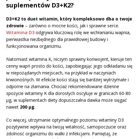
suplementów D3+K2?
D3+K2 to duet witamin, który kompleksowo dba o twoje
zdrowie
– zarówno o mocne kości, jak i sprawne serce.
Witamina D3
odgrywa kluczową rolę we wchłanianiu wapnia,
pierwiastka niezbędnego dla prawidłowej budowy i
funkcjonowania organizmu.
Natomiast witamina K, niczym sprawny konwojent, kieruje ten
cenny wapń prosto do kości, zapobiegając jego odkładaniu się
w niepożądanych miejscach, na przykład w naczyniach
krwionośnych. W efekcie kości stają się bardziej wytrzymałe i
odporne na złamania. Chociaż rekomendowane dzienne
spożycie witaminy K dla dorosłych oscyluje w granicach 60-80
μg, w suplementach diety dopuszczalna dawka może sięgać
nawet
200 μg
.
Co więcej, utrzymanie optymalnego poziomu witaminy D3
pozytywnie wpływa na twoją witalność, samopoczucie oraz
zdolność organizmu do walki z infekcjami. Pamiętaj, że