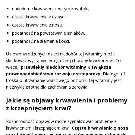
nadmierne krwawienia, w tym krwotoki,
częste krwawienie z dziąseł,
częste krwawienie z nosa,
podatność na powstawanie siniaków,
podatność na złamania kości.
U nowonarodzonych dzieci niedobór tej witaminy może
skutkować wystąpieniem groźnej choroby krwotocznej. Co
więcej,
przewlekły niedobór witaminy K zwiększa
prawdopodobieństwo rozwoju osteoporozy.
Dlatego też,
troska o utrzymanie właściwego poziomu tej witaminy jest
niezwykle istotna dla zachowania zdrowia.
Jakie są objawy krwawienia i problemy
z krzepnięciem krwi?
Różnorodność objawów może sygnalizować problemy z
krwawieniem i krzepnięciem krwi.
Częste krwawienia z nosa
oraz łatwość powstawania siniaków powinny skłonić do