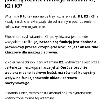
K2 i K3?
Witamina
K
to tak naprawdę trzy różne związki:
K1
,
K2
i
K3
, a
każdy z nich charakteryzuje się odmiennym pochodzeniem i
rolą w naszym organizmie.
Filochinon, czyli witamina
K1
, pozyskiwana jest przede
wszystkim z roślin.
Jej zasadniczą funkcją jest dbałość o
prawidłowy proces krzepnięcia krwi, co jest absolutnie
kluczowe dla naszego zdrowia.
Z kolei menachinon, czyli witamina
K2
, wytwarzana jest przez
bakterie zamieszkujące nasze jelita.
Oprócz tego, że
wspiera mocne i zdrowe kości, ma również korzystny
wpływ na funkcjonowanie układu sercowo-
naczyniowego.
Ostatnia z nich, witamina
K3
(menadion), to syntetycznie
wytworzona forma tej witaminy.