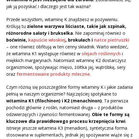
jak ją pozyskać i dlaczego jest tak ważna?
Przede wszystkim, witaminę K znajdziesz w pożywieniu.
Królują tu
zielone warzywa liściaste, takie jak szpinak,
różnorodne sałaty i brukselka
. Nie zapominaj również o
boćwinie,
kapuście włoskiej
, brokułach i
natce pietruszki
– one również obfitują w ten cenny składnik. Warto wiedzieć,
że witamina K1 występuje również w
olejach roślinnych
i
miękkich margarynach. Natomiast witaminę K2 dostarczysz
organizmowi, spożywając mięso, żółtka jaj, wątróbkę, sery
oraz
fermentowane produkty mleczne
.
Czym różnią się poszczególne formy witaminy K i jakie zadania
pełnią w naszym organizmie? Najczęściej spotykane to
witamina K1 (filochinon) i K2 (menachinon)
. Ta pierwsza
pochodzi głównie z roślin, natomiast druga – z produktów
odzwierzęcych i żywności fermentowanej.
Obie te formy są
kluczowe dla prawidłowego procesu krzepnięcia krwi
.
Istnieje jeszcze witamina K3 (menadion), syntetyczna forma
stosowana w suplementach, jednak jej spożywanie wiąże się z