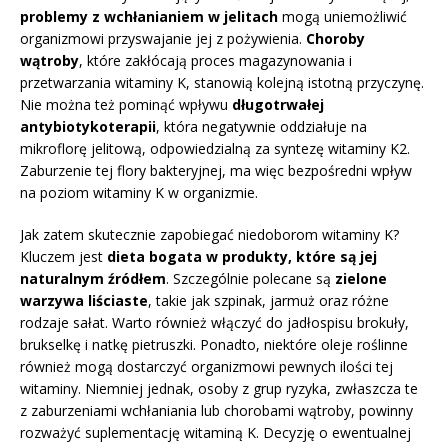
problemy z wchłanianiem w jelitach
mogą uniemożliwić
organizmowi przyswajanie jej z pożywienia.
Choroby
wątroby
, które zakłócają proces magazynowania i
przetwarzania witaminy K, stanowią kolejną istotną przyczynę.
Nie można też pominąć wpływu
długotrwałej
antybiotykoterapii
, która negatywnie oddziałuje na
mikroflorę jelitową, odpowiedzialną za syntezę witaminy K2.
Zaburzenie tej flory bakteryjnej, ma więc bezpośredni wpływ
na poziom witaminy K w organizmie.
Jak zatem skutecznie zapobiegać niedoborom witaminy K?
Kluczem jest
dieta bogata w produkty, które są jej
naturalnym źródłem
. Szczególnie polecane są
zielone
warzywa liściaste
, takie jak szpinak, jarmuż oraz różne
rodzaje sałat. Warto również włączyć do jadłospisu brokuły,
brukselkę i natkę pietruszki. Ponadto, niektóre oleje roślinne
również mogą dostarczyć organizmowi pewnych ilości tej
witaminy. Niemniej jednak, osoby z grup ryzyka, zwłaszcza te
z zaburzeniami wchłaniania lub chorobami wątroby, powinny
rozważyć suplementację witaminą K. Decyzję o ewentualnej