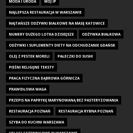
MODA I URODA
MÓJ IP
NAJLEPSZA RESTAURACJA W WARSZAWIE
NAJTAŃSZE ODŻYWKI BIAŁKOWE NA MASĘ KATOWICE
NUMERY DUŻEGO LOTKA DZISIEJSZE
ODŻYWKA BIAŁKOWA
ODŻYWKI I SUPLEMENTY DIETY NA ODCHUDZANIE GDAŃSK
OLEJ Z PESTEK MORELI
PAŁECZKI DO SUSHI
PIEŚNI RELIGIJNE TEKSTY
PRACA FIZYCZNA DĄBROWA GÓRNICZA
PRAWIDŁOWA WAGA
PRZEPIS NA PAPRYKĘ MARYNOWANĄ BEZ PASTERYZOWANIA
RESTAURACJA POZNAŃ
RESTAURACJA RYBNA POZNAŃ
SZYBA DO KUCHNI WARSZAWA