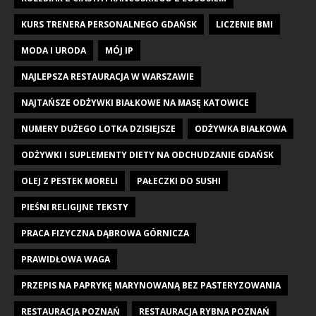
KURS TRENERA PERSONALNEGO GDAŃSK
LICZENIE BMI
MODA I URODA
MÓJ IP
NAJLEPSZA RESTAURACJA W WARSZAWIE
NAJTAŃSZE ODŻYWKI BIAŁKOWE NA MASĘ KATOWICE
NUMERY DUŻEGO LOTKA DZISIEJSZE
ODŻYWKA BIAŁKOWA
ODŻYWKI I SUPLEMENTY DIETY NA ODCHUDZANIE GDAŃSK
OLEJ Z PESTEK MORELI
PAŁECZKI DO SUSHI
PIEŚNI RELIGIJNE TEKSTY
PRACA FIZYCZNA DĄBROWA GÓRNICZA
PRAWIDŁOWA WAGA
PRZEPIS NA PAPRYKĘ MARYNOWANĄ BEZ PASTERYZOWANIA
RESTAURACJA POZNAŃ
RESTAURACJA RYBNA POZNAŃ