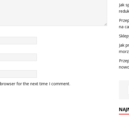
Jak s
reduk
Przep
na ca
Sklep
Jak p
morz
Przep
nowo
 browser for the next time I comment.
NAJ