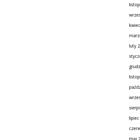
listo
wrze
kwie
marz
luty 
styc
grud
listo
paźdz
wrze
sierp
lipie
czer
maj 