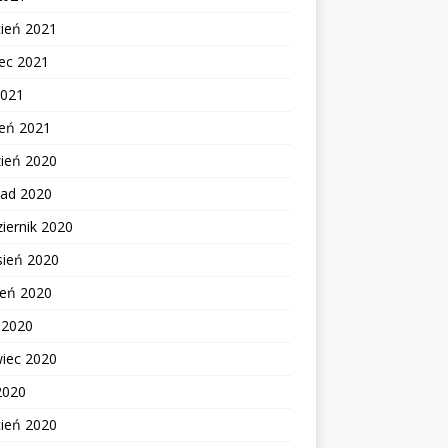
cień 2021
ec 2021
2021
zeń 2021
zień 2020
pad 2020
iernik 2020
sień 2020
ień 2020
c 2020
wiec 2020
2020
cień 2020