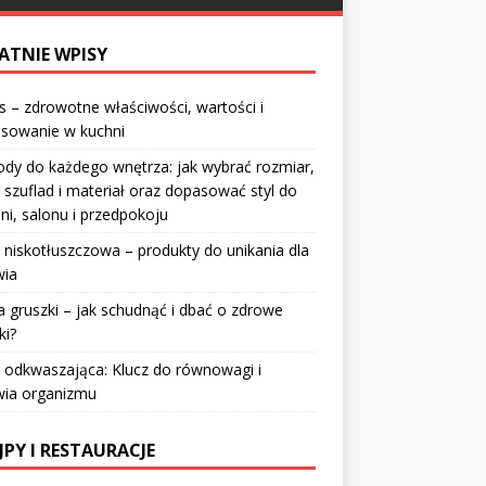
ATNIE WPISY
 – zdrowotne właściwości, wartości i
osowanie w kuchni
dy do każdego wnętrza: jak wybrać rozmiar,
 szuflad i materiał oraz dopasować styl do
lni, salonu i przedpokoju
 niskotłuszczowa – produkty do unikania dla
wia
a gruszki – jak schudnąć i dbać o zdrowe
ki?
 odkwaszająca: Klucz do równowagi i
wia organizmu
JPY I RESTAURACJE