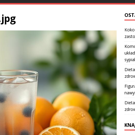
.jpg
OST
Kokos
zast
Komo
układ
sypia
Dieta
zdro
Figur
nawy
Dieta
zdro
KNA