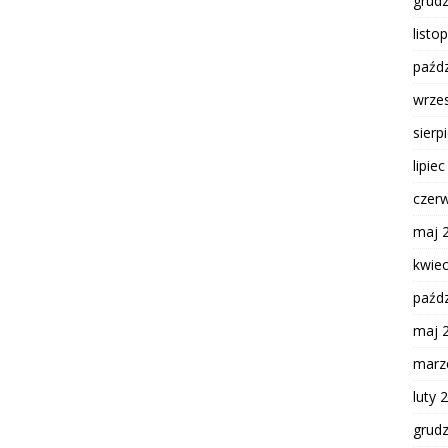
grud
listo
paźdz
wrze
sierp
lipie
czer
maj 
kwie
paźdz
maj 
marz
luty 
grud