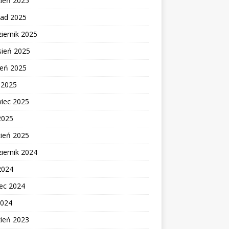
zień 2025
pad 2025
iernik 2025
sień 2025
ień 2025
c 2025
wiec 2025
2025
cień 2025
iernik 2024
2024
ec 2024
2024
zień 2023