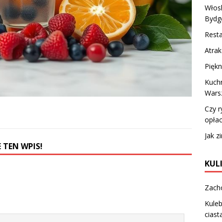
Włosk
Bydg
Rest
Atrak
Piękn
Kuchn
Wars
Czy r
opłac
Jak z
 TEN WPIS!
KUL
Zach
Kuleb
ciast