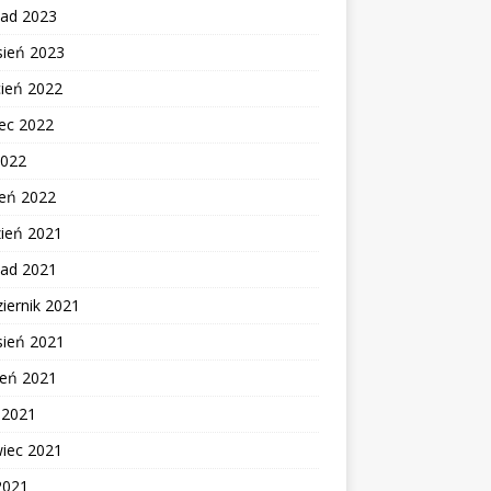
pad 2023
sień 2023
cień 2022
ec 2022
2022
zeń 2022
zień 2021
pad 2021
iernik 2021
sień 2021
ień 2021
c 2021
wiec 2021
2021