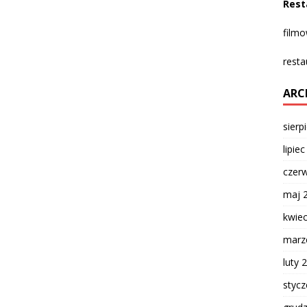
Rest
film
resta
ARC
sierp
lipie
czer
maj 
kwie
marz
luty 
styc