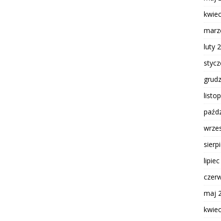
kwie
marz
luty 
styc
grud
listo
paźdz
wrze
sierp
lipie
czer
maj 
kwie